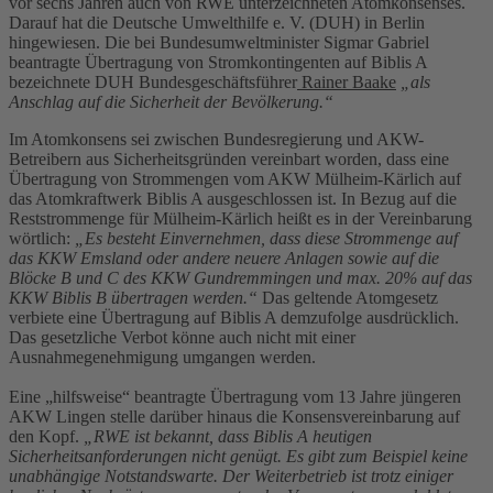
vor sechs Jahren auch von RWE unterzeichneten Atomkonsenses.
Darauf hat die Deutsche Umwelthilfe e. V. (DUH) in Berlin
hingewiesen. Die bei Bundesumweltminister Sigmar Gabriel
beantragte Übertragung von Stromkontingenten auf Biblis A
bezeichnete DUH Bundesgeschäftsführer
Rainer Baake
„als
Anschlag auf die Sicherheit der Bevölkerung.“
Im Atomkonsens sei zwischen Bundesregierung und AKW-
Betreibern aus Sicherheitsgründen vereinbart worden, dass eine
Übertragung von Strommengen vom AKW Mülheim-Kärlich auf
das Atomkraftwerk Biblis A ausgeschlossen ist. In Bezug auf die
Reststrommenge für Mülheim-Kärlich heißt es in der Vereinbarung
wörtlich:
„Es besteht Einvernehmen, dass diese Strommenge auf
das KKW Emsland oder andere neuere Anlagen sowie auf die
Blöcke B und C des KKW Gundremmingen und max. 20% auf das
KKW Biblis B übertragen werden.“
Das geltende Atomgesetz
verbiete eine Übertragung auf Biblis A demzufolge ausdrücklich.
Das gesetzliche Verbot könne auch nicht mit einer
Ausnahmegenehmigung umgangen werden.
Eine „hilfsweise“ beantragte Übertragung vom 13 Jahre jüngeren
AKW Lingen stelle darüber hinaus die Konsensvereinbarung auf
den Kopf.
„RWE ist bekannt, dass Biblis A heutigen
Sicherheitsanforderungen nicht genügt. Es gibt zum Beispiel keine
unabhängige Notstandswarte. Der Weiterbetrieb ist trotz einiger