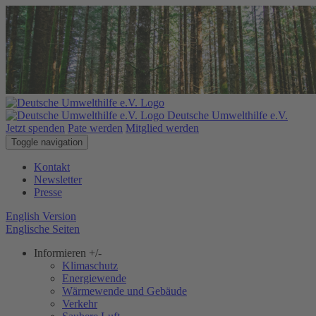
Deutsche Umwelthilfe e.V.
Jetzt spenden
Pate werden
Mitglied werden
Toggle navigation
Kontakt
Newsletter
Presse
English Version
Englische Seiten
Informieren
+/-
Klimaschutz
Energiewende
Wärmewende und Gebäude
Verkehr