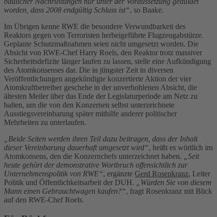
baulicher Nachrüstungen nur unter der Voraussetzung geduldet
worden, dass 2008 endgültig Schluss ist“
, so Baake.
Im Übrigen kenne RWE die besondere Verwundbarkeit des
Reaktors gegen von Terroristen herbeigeführte Flugzeugabstürze.
Geplante Schutzmaßnahmen seien nicht umgesetzt worden. Die
Absicht von RWE-Chef Harry Roels, den Reaktor trotz massiver
Sicherheitsdefizite länger laufen zu lassen, stelle eine Aufkündigung
des Atomkonsenses dar. Die in jüngster Zeit in diversen
Veröffentlichungen angekündigte konzertierte Aktion der vier
Atomkraftbetreiber geschehe in der unverhohlenen Absicht, die
ältesten Meiler über das Ende der Legislaturperiode am Netz zu
halten, um die von den Konzernen selbst unterzeichnete
Ausstiegsvereinbarung später mithilfe anderer politischer
Mehrheiten zu unterlaufen.
„Beide Seiten werden ihren Teil dazu beitragen, dass der Inhalt
dieser Vereinbarung dauerhaft umgesetzt wird“
, heißt es wörtlich im
Atomkonsens, den die Konzernchefs unterzeichnet haben.
„Seit
heute gehört der demonstrative Wortbruch offensichtlich zur
Unternehmenspolitik von RWE“
, ergänzte
Gerd Rosenkranz
, Leiter
Politik und Öffentlichkeitsarbeit der DUH.
„Würden Sie von diesem
Mann einen Gebrauchtwagen kaufen?“
, fragt Rosenkranz mit Blick
auf den RWE-Chef Roels.