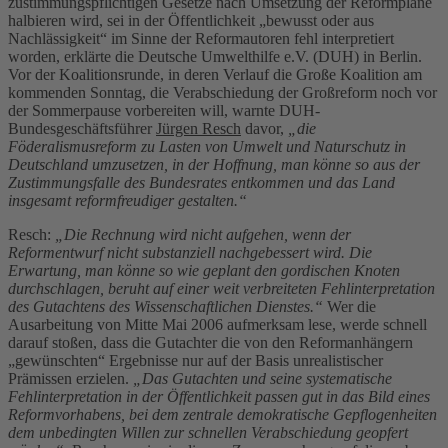
zustimmungspflichtigen Gesetze nach Umsetzung der Reformpläne
halbieren wird, sei in der Öffentlichkeit „bewusst oder aus
Nachlässigkeit“ im Sinne der Reformautoren fehl interpretiert
worden, erklärte die Deutsche Umwelthilfe e.V. (DUH) in Berlin.
Vor der Koalitionsrunde, in deren Verlauf die Große Koalition am
kommenden Sonntag, die Verabschiedung der Großreform noch vor
der Sommerpause vorbereiten will, warnte DUH-
Bundesgeschäftsführer
Jürgen Resch
davor,
„die
Föderalismusreform zu Lasten von Umwelt und Naturschutz in
Deutschland umzusetzen, in der Hoffnung, man könne so aus der
Zustimmungsfalle des Bundesrates entkommen und das Land
insgesamt reformfreudiger gestalten.“
Resch:
„Die Rechnung wird nicht aufgehen, wenn der
Reformentwurf nicht substanziell nachgebessert wird. Die
Erwartung, man könne so wie geplant den gordischen Knoten
durchschlagen, beruht auf einer weit verbreiteten Fehlinterpretation
des Gutachtens des Wissenschaftlichen Dienstes.“
Wer die
Ausarbeitung von Mitte Mai 2006 aufmerksam lese, werde schnell
darauf stoßen, dass die Gutachter die von den Reformanhängern
„gewünschten“ Ergebnisse nur auf der Basis unrealistischer
Prämissen erzielen.
„Das Gutachten und seine systematische
Fehlinterpretation in der Öffentlichkeit passen gut in das Bild eines
Reformvorhabens, bei dem zentrale demokratische Gepflogenheiten
dem unbedingten Willen zur schnellen Verabschiedung geopfert