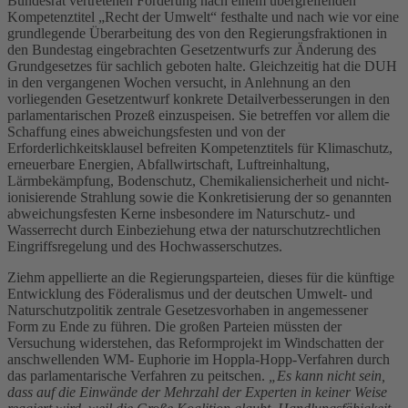
Bundesrat vertretenen Forderung nach einem übergreifenden
Kompetenztitel „Recht der Umwelt“ festhalte und nach wie vor eine
grundlegende Überarbeitung des von den Regierungsfraktionen in
den Bundestag eingebrachten Gesetzentwurfs zur Änderung des
Grundgesetzes für sachlich geboten halte. Gleichzeitig hat die DUH
in den vergangenen Wochen versucht, in Anlehnung an den
vorliegenden Gesetzentwurf konkrete Detailverbesserungen in den
parlamentarischen Prozeß einzuspeisen. Sie betreffen vor allem die
Schaffung eines abweichungsfesten und von der
Erforderlichkeitsklausel befreiten Kompetenztitels für Klimaschutz,
erneuerbare Energien, Abfallwirtschaft, Luftreinhaltung,
Lärmbekämpfung, Bodenschutz, Chemikaliensicherheit und nicht-
ionisierende Strahlung sowie die Konkretisierung der so genannten
abweichungsfesten Kerne insbesondere im Naturschutz- und
Wasserrecht durch Einbeziehung etwa der naturschutzrechtlichen
Eingriffsregelung und des Hochwasserschutzes.
Ziehm appellierte an die Regierungsparteien, dieses für die künftige
Entwicklung des Föderalismus und der deutschen Umwelt- und
Naturschutzpolitik zentrale Gesetzesvorhaben in angemessener
Form zu Ende zu führen. Die großen Parteien müssten der
Versuchung widerstehen, das Reformprojekt im Windschatten der
anschwellenden WM- Euphorie im Hoppla-Hopp-Verfahren durch
das parlamentarische Verfahren zu peitschen.
„Es kann nicht sein,
dass auf die Einwände der Mehrzahl der Experten in keiner Weise