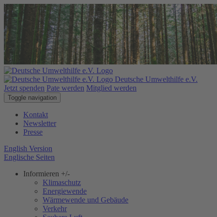
Deutsche Umwelthilfe e.V.
Jetzt spenden
Pate werden
Mitglied werden
Toggle navigation
Kontakt
Newsletter
Presse
English Version
Englische Seiten
Informieren
+/-
Klimaschutz
Energiewende
Wärmewende und Gebäude
Verkehr