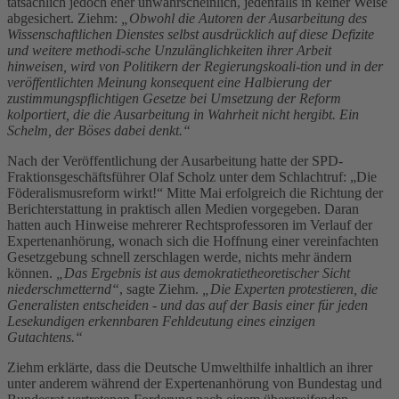
tatsächlich jedoch eher unwahrscheinlich, jedenfalls in keiner Weise
abgesichert. Ziehm:
„Obwohl die Autoren der Ausarbeitung des
Wissenschaftlichen Dienstes selbst ausdrücklich auf diese Defizite
und weitere methodi-sche Unzulänglichkeiten ihrer Arbeit
hinweisen, wird von Politikern der Regierungskoali-tion und in der
veröffentlichten Meinung konsequent eine Halbierung der
zustimmungspflichtigen Gesetze bei Umsetzung der Reform
kolportiert, die die Ausarbeitung in Wahrheit nicht hergibt. Ein
Schelm, der Böses dabei denkt.“
Nach der Veröffentlichung der Ausarbeitung hatte der SPD-
Fraktionsgeschäftsführer Olaf Scholz unter dem Schlachtruf: „Die
Föderalismusreform wirkt!“ Mitte Mai erfolgreich die Richtung der
Berichterstattung in praktisch allen Medien vorgegeben. Daran
hatten auch Hinweise mehrerer Rechtsprofessoren im Verlauf der
Expertenanhörung, wonach sich die Hoffnung einer vereinfachten
Gesetzgebung schnell zerschlagen werde, nichts mehr ändern
können.
„Das Ergebnis ist aus demokratietheoretischer Sicht
niederschmetternd“
, sagte Ziehm.
„Die Experten protestieren, die
Generalisten entscheiden - und das auf der Basis einer für jeden
Lesekundigen erkennbaren Fehldeutung eines einzigen
Gutachtens.“
Ziehm erklärte, dass die Deutsche Umwelthilfe inhaltlich an ihrer
unter anderem während der Expertenanhörung von Bundestag und