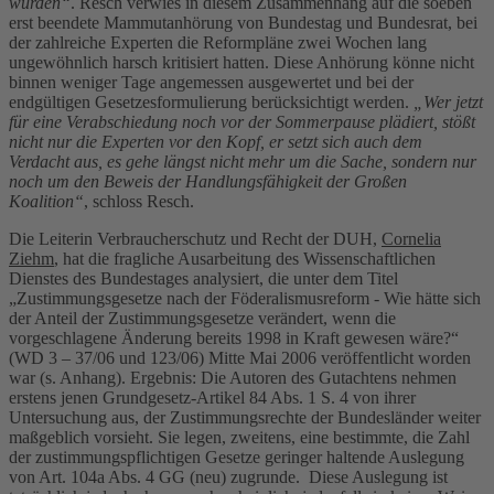
würden“
. Resch verwies in diesem Zusammenhang auf die soeben
erst beendete Mammutanhörung von Bundestag und Bundesrat, bei
der zahlreiche Experten die Reformpläne zwei Wochen lang
ungewöhnlich harsch kritisiert hatten. Diese Anhörung könne nicht
binnen weniger Tage angemessen ausgewertet und bei der
endgültigen Gesetzesformulierung berücksichtigt werden.
„Wer jetzt
für eine Verabschiedung noch vor der Sommerpause plädiert, stößt
nicht nur die Experten vor den Kopf, er setzt sich auch dem
Verdacht aus, es gehe längst nicht mehr um die Sache, sondern nur
noch um den Beweis der Handlungsfähigkeit der Großen
Koalition“
, schloss Resch.
Die Leiterin Verbraucherschutz und Recht der DUH,
Cornelia
Ziehm
, hat die fragliche Ausarbeitung des Wissenschaftlichen
Dienstes des Bundestages analysiert, die unter dem Titel
„Zustimmungsgesetze nach der Föderalismusreform - Wie hätte sich
der Anteil der Zustimmungsgesetze verändert, wenn die
vorgeschlagene Änderung bereits 1998 in Kraft gewesen wäre?“
(WD 3 – 37/06 und 123/06) Mitte Mai 2006 veröffentlicht worden
war (s. Anhang). Ergebnis: Die Autoren des Gutachtens nehmen
erstens jenen Grundgesetz-Artikel 84 Abs. 1 S. 4 von ihrer
Untersuchung aus, der Zustimmungsrechte der Bundesländer weiter
maßgeblich vorsieht. Sie legen, zweitens, eine bestimmte, die Zahl
der zustimmungspflichtigen Gesetze geringer haltende Auslegung
von Art. 104a Abs. 4 GG (neu) zugrunde. Diese Auslegung ist