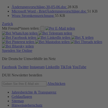
Änderungsvorschläge-30-05-06.doc
28 KB
Microsoft Word - BriefÄnderungsvorschläge.doc
51 KB
Wozu Stromkennzeichnung
55 KB
Zurück
Mit Freund*innen teilen:
Spenden Sie Online
Die Deutsche Umwelthilfe im Netz
Facebook
Twitter
Instagram
LinkedIn
TikTok
YouTube
DUH Newsletter bestellen
Abschicken
Jahresberichte & Transparenz
Geldauflagen
Sitemap
Hinweisgeberschutz