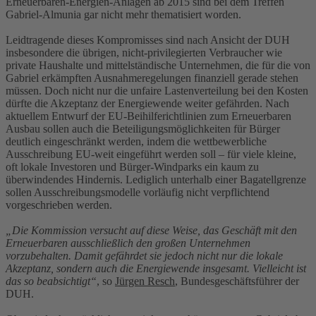
Erneuerbaren-Energien-Anlagen ab 2015 sind bei dem Treffen
Gabriel-Almunia gar nicht mehr thematisiert worden.
Leidtragende dieses Kompromisses sind nach Ansicht der DUH
insbesondere die übrigen, nicht-privilegierten Verbraucher wie
private Haushalte und mittelständische Unternehmen, die für die von
Gabriel erkämpften Ausnahmeregelungen finanziell gerade stehen
müssen. Doch nicht nur die unfaire Lastenverteilung bei den Kosten
dürfte die Akzeptanz der Energiewende weiter gefährden. Nach
aktuellem Entwurf der EU-Beihilferichtlinien zum Erneuerbaren
Ausbau sollen auch die Beteiligungsmöglichkeiten für Bürger
deutlich eingeschränkt werden, indem die wettbewerbliche
Ausschreibung EU-weit eingeführt werden soll – für viele kleine,
oft lokale Investoren und Bürger-Windparks ein kaum zu
überwindendes Hindernis. Lediglich unterhalb einer Bagatellgrenze
sollen Ausschreibungsmodelle vorläufig nicht verpflichtend
vorgeschrieben werden.
„Die Kommission versucht auf diese Weise, das Geschäft mit den
Erneuerbaren ausschließlich den großen Unternehmen
vorzubehalten. Damit gefährdet sie jedoch nicht nur die lokale
Akzeptanz, sondern auch die Energiewende insgesamt. Vielleicht ist
das so beabsichtigt“
, so
Jürgen Resch
, Bundesgeschäftsführer der
DUH.