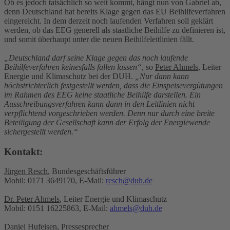
Ob es jedoch tatsächlich so weit kommt, hängt nun von Gabriel ab,
denn Deutschland hat bereits Klage gegen das EU Beihilfeverfahren
eingereicht. In dem derzeit noch laufenden Verfahren soll geklärt
werden, ob das EEG generell als staatliche Beihilfe zu definieren ist,
und somit überhaupt unter die neuen Beihilfeleitlinien fällt.
„Deutschland darf seine Klage gegen das noch laufende
Beihilfeverfahren keinesfalls fallen lassen“
, so
Peter Ahmels
, Leiter
Energie und Klimaschutz bei der DUH.
„Nur dann kann
höchstrichterlich festgestellt werden, dass die Einspeisevergütungen
im Rahmen des EEG keine staatliche Beihilfe darstellen. Ein
Ausschreibungsverfahren kann dann in den Leitlinien nicht
verpflichtend vorgeschrieben werden. Denn nur durch eine breite
Beteiligung der Gesellschaft kann der Erfolg der Energiewende
sichergestellt werden.“
Kontakt:
Jürgen Resch
, Bundesgeschäftsführer
Mobil: 0171 3649170, E-Mail:
resch@duh.de
Dr. Peter Ahmels
, Leiter Energie und Klimaschutz
Mobil: 0151 16225863, E-Mail:
ahmels@duh.de
Daniel Hufeisen
, Pressesprecher