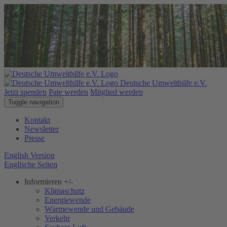
Deutsche Umwelthilfe e.V.
Jetzt spenden
Pate werden
Mitglied werden
Toggle navigation
Kontakt
Newsletter
Presse
English Version
Englische Seiten
Informieren
+/-
Klimaschutz
Energiewende
Wärmewende und Gebäude
Verkehr