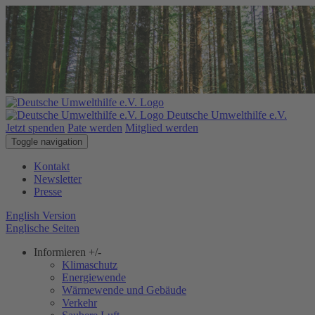
Deutsche Umwelthilfe e.V.
Jetzt spenden
Pate werden
Mitglied werden
Toggle navigation
Kontakt
Newsletter
Presse
English Version
Englische Seiten
Informieren
+/-
Klimaschutz
Energiewende
Wärmewende und Gebäude
Verkehr