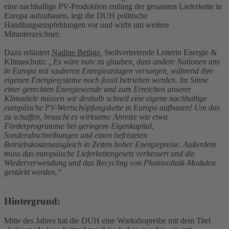
eine nachhaltige PV-Produktion entlang der gesamten Lieferkette in
Europa aufzubauen, legt die DUH politische
Handlungsempfehlungen vor und wirbt um weitere
Mitunterzeichner.
Dazu erläutert
Nadine Bethge
, Stellvertretende Leiterin Energie &
Klimaschutz:
„Es wäre naiv zu glauben, dass andere Nationen uns
in Europa mit sauberen Energieanlagen versorgen, während ihre
eigenen Energiesysteme noch fossil betrieben werden. Im Sinne
einer gerechten Energiewende und zum Erreichen unserer
Klimaziele müssen wir deshalb schnell eine eigene nachhaltige
europäische PV-Wertschöpfungskette in Europa aufbauen! Um das
zu schaffen, braucht es wirksame Anreize wie etwa
Förderprogramme bei geringem Eigenkapital,
Sonderabschreibungen und einen befristeten
Betriebskostenausgleich in Zeiten hoher Energiepreise. Außerdem
muss das europäische Lieferkettengesetz verbessert und die
Wiederverwendung und das Recycling von Photovoltaik-Modulen
gestärkt werden.“
Hintergrund:
Mitte des Jahres hat die DUH eine Workshopreihe mit dem Titel