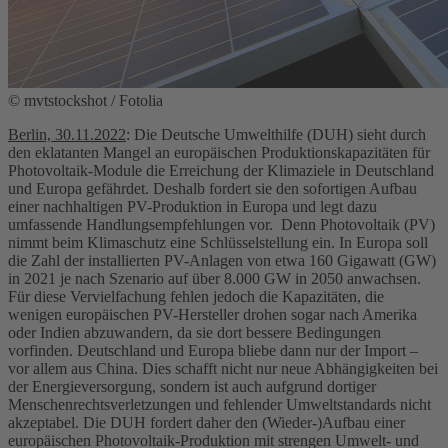
© mvtstockshot / Fotolia
Berlin, 30.11.2022
: Die Deutsche Umwelthilfe (DUH) sieht durch
den eklatanten Mangel an europäischen Produktionskapazitäten für
Photovoltaik-Module die Erreichung der Klimaziele in Deutschland
und Europa gefährdet. Deshalb fordert sie den sofortigen Aufbau
einer nachhaltigen PV-Produktion in Europa und legt dazu
umfassende Handlungsempfehlungen vor. Denn Photovoltaik (PV)
nimmt beim Klimaschutz eine Schlüsselstellung ein. In Europa soll
die Zahl der installierten PV-Anlagen von etwa 160 Gigawatt (GW)
in 2021 je nach Szenario auf über 8.000 GW in 2050 anwachsen.
Für diese Vervielfachung fehlen jedoch die Kapazitäten, die
wenigen europäischen PV-Hersteller drohen sogar nach Amerika
oder Indien abzuwandern, da sie dort bessere Bedingungen
vorfinden. Deutschland und Europa bliebe dann nur der Import –
vor allem aus China. Dies schafft nicht nur neue Abhängigkeiten bei
der Energieversorgung, sondern ist auch aufgrund dortiger
Menschenrechtsverletzungen und fehlender Umweltstandards nicht
akzeptabel. Die DUH fordert daher den (Wieder-)Aufbau einer
europäischen Photovoltaik-Produktion mit strengen Umwelt- und