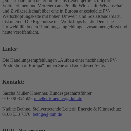
„Solar made for a better future“ ins Leben gerufen, um mit
Vertreterinnen und Vertretern aus Politik, Wirtschaft, Wissenschaft
und Zivilgesellschaft über eine in Europa angesiedelte PV-
Wertschöpfungskette mit hohen Umwelt- und Sozialstandards zu
diskutieren. Die Ergebnisse der Workshops hat die Deutsche
Umwelthilfe in den Handlungsempfehlungen zusammengefasst und
heute veröffentlicht.
Links:
Die Handlungsempfehlungen „Aufbau einer nachhaltigen PV-
Produktion in Europa“ finden Sie am Ende dieser Seite.
Kontakt:
Sascha Müller-Kraenner, Bundesgeschäftsführer
0160 90354509,
mueller-kraenner@duh.de
Nadine Bethge, Stellvertretende Leiterin Energie & Klimaschutz
0160 533 7376,
bethge@duh.de
DUH- Newsroom: