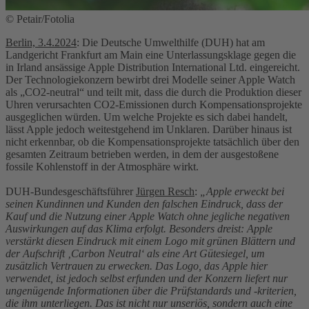
© Petair/Fotolia
Berlin, 3.4.2024
: Die Deutsche Umwelthilfe (DUH) hat am
Landgericht Frankfurt am Main eine Unterlassungsklage gegen die
in Irland ansässige Apple Distribution International Ltd. eingereicht.
Der Technologiekonzern bewirbt drei Modelle seiner Apple Watch
als „CO2-neutral“ und teilt mit, dass die durch die Produktion dieser
Uhren verursachten CO2-Emissionen durch Kompensationsprojekte
ausgeglichen würden. Um welche Projekte es sich dabei handelt,
lässt Apple jedoch weitestgehend im Unklaren. Darüber hinaus ist
nicht erkennbar, ob die Kompensationsprojekte tatsächlich über den
gesamten Zeitraum betrieben werden, in dem der ausgestoßene
fossile Kohlenstoff in der Atmosphäre wirkt.
DUH-Bundesgeschäftsführer
Jürgen Resch
:
„Apple erweckt bei
seinen Kundinnen und Kunden den falschen Eindruck, dass der
Kauf und die Nutzung einer Apple Watch ohne jegliche negativen
Auswirkungen auf das Klima erfolgt. Besonders dreist: Apple
verstärkt diesen Eindruck mit einem Logo mit grünen Blättern und
der Aufschrift ‚Carbon Neutral‘ als eine Art Gütesiegel, um
zusätzlich Vertrauen zu erwecken. Das Logo, das Apple hier
verwendet, ist jedoch selbst erfunden und der Konzern liefert nur
ungenügende Informationen über die Prüfstandards und -kriterien,
die ihm unterliegen. Das ist nicht nur unseriös, sondern auch eine