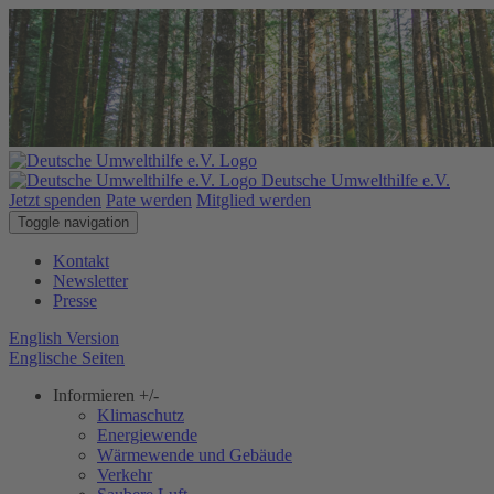
Deutsche Umwelthilfe e.V.
Jetzt spenden
Pate werden
Mitglied werden
Toggle navigation
Kontakt
Newsletter
Presse
English Version
Englische Seiten
Informieren
+/-
Klimaschutz
Energiewende
Wärmewende und Gebäude
Verkehr