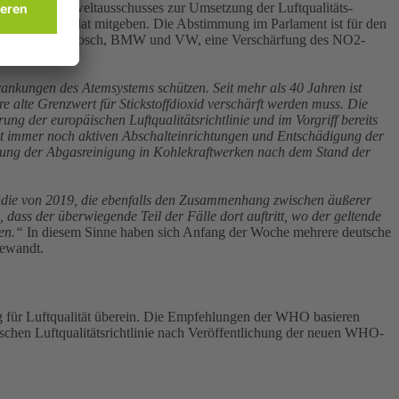
icht des Umweltausschusses zur Umsetzung der Luftqualitäts-
n starkes Mandat mitgeben. Die Abstimmung im Parlament ist für den
se von Daimler, Bosch, BMW und VW, eine Verschärfung des NO2-
nkungen des Atemsystems schützen. Seit mehr als 40 Jahren ist
re alte Grenzwert für Stickstoffdioxid verschärft werden muss. Die
ung der europäischen Luftqualitätsrichtlinie und im Vorgriff bereits
it immer noch aktiven Abschalteinrichtungen und Entschädigung der
erung der Abgasreinigung in Kohlekraftwerken nach dem Stand der
tudie von 2019, die ebenfalls den Zusammenhang zwischen äußerer
ass der überwiegende Teil der Fälle dort auftritt, wo der geltende
en.“
In diesem Sinne haben sich Anfang der Woche mehrere deutsche
gewandt.
 für Luftqualität überein. Die Empfehlungen der WHO basieren
ischen Luftqualitätsrichtlinie nach Veröffentlichung der neuen WHO-