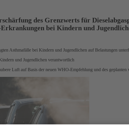
schärfung des Grenzwerts für Dieselabgasgif
a-Erkrankungen bei Kindern und Jugendlich
dingten Asthmafälle bei Kindern und Jugendlichen auf Belastungen unt
i Kindern und Jugendlichen verantwortlich
ubere Luft auf Basis der neuen WHO-Empfehlung und des geplanten 