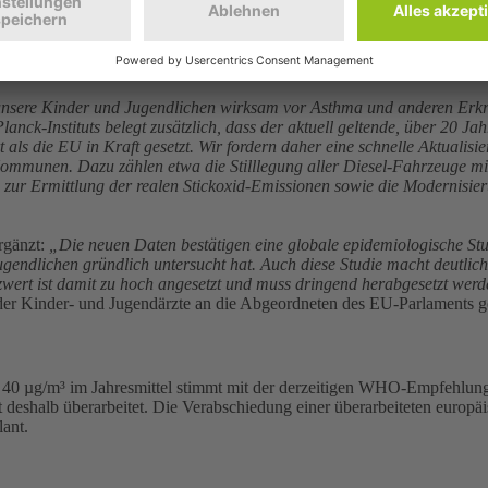
öglich umzusetzen. Die Mitglieder des EU-Parlaments müssen den Ber
 EU-Kommission, die für die Revision der Richtlinie zuständig ist, ei
 wie der CDU-Europaabgeordnete Norbert Lins, versuchen im Interes
nsere Kinder und Jugendlichen wirksam vor Asthma und anderen Erkra
nck-Instituts belegt zusätzlich, dass der aktuell geltende, über 20 Jah
als die EU in Kraft gesetzt. Wir fordern daher eine schnelle Aktualisier
Kommunen. Dazu zählen etwa die Stilllegung aller Diesel-Fahrzeuge m
 zur Ermittlung der realen Stickoxid-Emissionen sowie die Modernisi
rgänzt:
„Die neuen Daten bestätigen eine globale epidemiologische S
lichen gründlich untersucht hat. Auch diese Studie macht deutlich, d
wert ist damit zu hoch angesetzt und muss dringend herabgesetzt werd
e der Kinder- und Jugendärzte an die Abgeordneten des EU-Parlaments 
40 µg/m³ im Jahresmittel stimmt mit der derzeitigen WHO-Empfehlung
 deshalb überarbeitet. Die Verabschiedung einer überarbeiteten europä
ant.