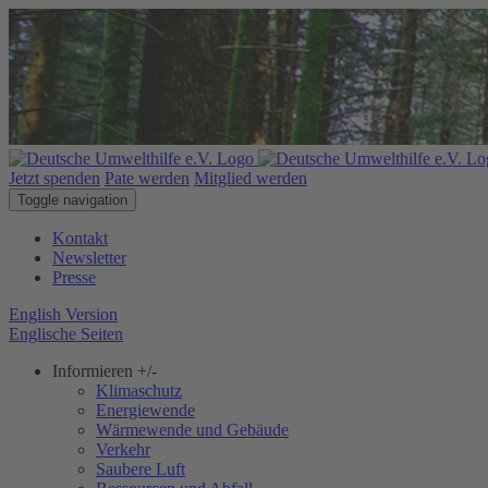
Jetzt spenden
Pate werden
Mitglied werden
Toggle navigation
Kontakt
Newsletter
Presse
English Version
Englische Seiten
Informieren
+/-
Klimaschutz
Energiewende
Wärmewende und Gebäude
Verkehr
Saubere Luft