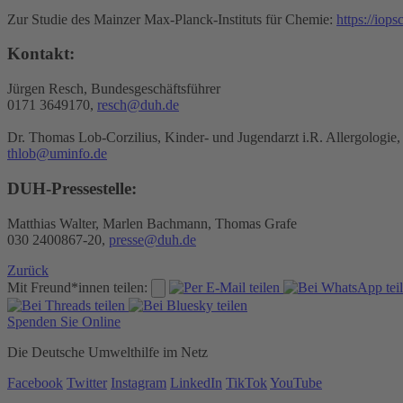
Zur Studie des Mainzer Max-Planck-Instituts für Chemie:
https://iop
Kontakt:
Jürgen Resch, Bundesgeschäftsführer
0171 3649170,
resch@duh.de
Dr. Thomas Lob-Corzilius, Kinder- und Jugendarzt i.R. Allergologi
thlob@uminfo.de
DUH-Pressestelle:
Matthias Walter, Marlen Bachmann, Thomas Grafe
030 2400867-20,
presse@duh.de
Zurück
Mit Freund*innen teilen:
Spenden Sie Online
Die Deutsche Umwelthilfe im Netz
Facebook
Twitter
Instagram
LinkedIn
TikTok
YouTube