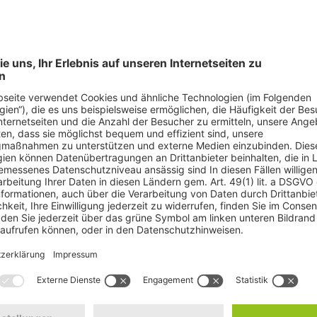
© elcovalana - Fotoli
Instituts für Chemie fordert die Deutsche Umwelthilfe (DUH) eine deut
n in Deutschland jedes Jahr etwa 16.600 Kinder und Jugendliche neu 
iche an Asthma. Etwa 90 Prozent der weltweit neuen NO2-bedingten Ast
0 bis 80 Prozent aus dem Straßenverkehr und hier vor allem von Die
 Empfehlungen für den NO2-Grenzwert für diesen Sommer angekündigt.