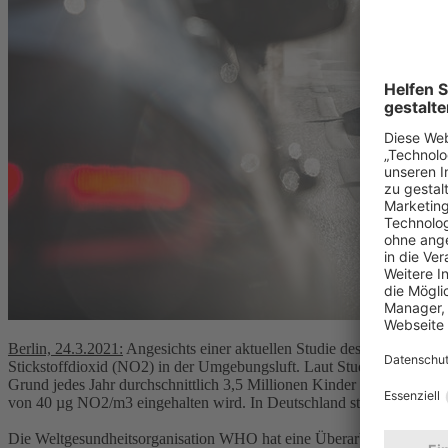
Berlin, 24.3.2021:
Angesichts einer aktuellen Studie des Max-Planck-
Stickstoffdioxid (NO2) in der Umgebungsluft. Laut Studie erkranke
Grund jedes Jahr durchschnittlich 3,5 Millionen Kinder und Jugendl
von 40 µg NO2/m3 eingehalten wird. In Deutschland stammt NO2 zu 6
Die Weltgesundheitsorganisation WHO hat eine Überarbeitung ihrer