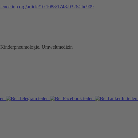
science.iop.org/article/10.1088/1748-9326/abe909
e, Kinderpneumologie, Umweltmedizin