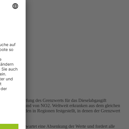
a
liche Verschärfung des Grenzwerts für das Dieselabgasgift
an Asthma aufgrund von NO2. Weltweit erkranken aus dem gleichen
hmafälle wurden in Regionen festgestellt, in denen der Grenzwert
selfahrzeugen.
 Die DUH erwartet eine Absenkung der Werte und fordert alle