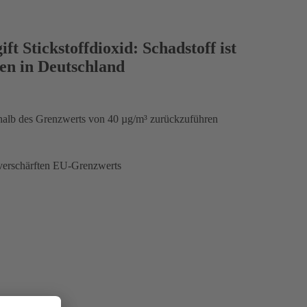
t Stickstoffdioxid: Schadstoff ist
en in Deutschland
erhalb des Grenzwerts von 40 µg/m³ zurückzuführen
verschärften EU-Grenzwerts