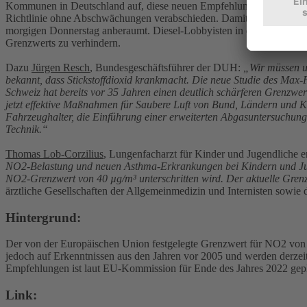
Kommunen in Deutschland auf, diese neuen Empfehlungen schnellstm
Richtlinie ohne Abschwächungen verabschieden. Damit können sie der
morgigen Donnerstag anberaumt. Diesel-Lobbyisten in der Politik,
Grenzwerts zu verhindern.
Dazu
Jürgen Resch
, Bundesgeschäftsführer der DUH:
„Wir müssen u
bekannt, dass Stickstoffdioxid krankmacht. Die neue Studie des Max-Pla
Schweiz hat bereits vor 35 Jahren einen deutlich schärferen Grenzwert 
jetzt effektive Maßnahmen für Saubere Luft von Bund, Ländern und 
Fahrzeughalter, die Einführung einer erweiterten Abgasuntersuchung
Technik.“
Thomas Lob-Corzilius
, Lungenfacharzt für Kinder und Jugendliche e
NO2-Belastung und neuen Asthma-Erkrankungen bei Kindern und Jugend
NO2-Grenzwert von 40 µg/m³ unterschritten wird. Der aktuelle Grenz
ärztliche Gesellschaften der Allgemeinmedizin und Internisten sowi
Hintergrund:
Der von der Europäischen Union festgelegte Grenzwert für NO2 von 
jedoch auf Erkenntnissen aus den Jahren vor 2005 und werden derzeit
Empfehlungen ist laut EU-Kommission für Ende des Jahres 2022 gepl
Link: