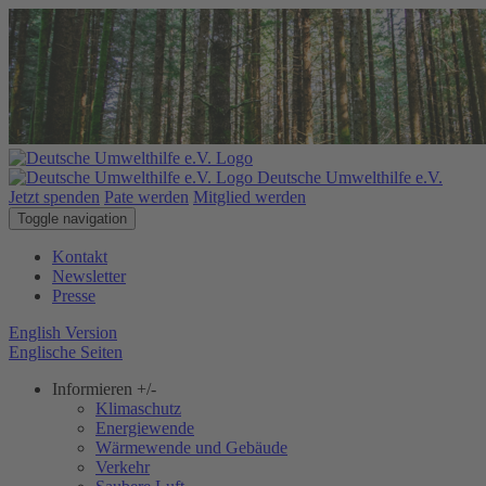
Deutsche Umwelthilfe e.V.
Jetzt spenden
Pate werden
Mitglied werden
Toggle navigation
Kontakt
Newsletter
Presse
English Version
Englische Seiten
Informieren
+/-
Klimaschutz
Energiewende
Wärmewende und Gebäude
Verkehr