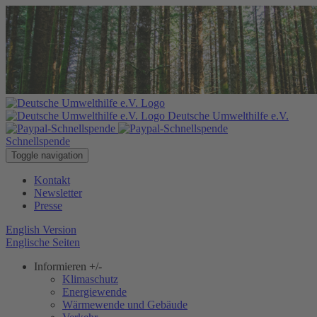
Deutsche Umwelthilfe e.V.
Schnellspende
Toggle navigation
Kontakt
Newsletter
Presse
English Version
Englische Seiten
Informieren
+/-
Klimaschutz
Energiewende
Wärmewende und Gebäude