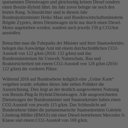
sparsamsten Dienstwagen und gleichzeitig keinen Diesel sondern
einen Benzin-Hybrid fährt. Im Jahr zuvor belegte sie noch den
letzten Rang. Schlusslichter sind in diesem Jahr
Bundesjustizminister Heiko Maas und Bundeswirtschaftsministerin
Brigitte Zypries, deren Dienstwagen nicht nur durch einen Diesel-
Motor angetrieben werden, sondern auch jeweils 159 g CO2/km
ausstoßen.
Betrachtet man die Fuhrparks der Minister und ihrer Staatssekretäre,
belegen das Auswärtige Amt mit einem durchschnittlichen CO2-
Ausstoß von 122 g/km (2016: 132 g/km) und das
Bundesministerium für Umwelt, Naturschutz, Bau und
Reaktorsicherheit mit einem CO2-Ausstoß von 126 g/km (2016:
122 g/km) die vorderen Plätze.
Während 2016 auf Bundesebene lediglich eine „Grüne Karte“
vergeben wurde, erhalten dieses Jahr sieben Politiker die
Auszeichnung. Dies liegt an der deutlich ausgeweiteten Nutzung
von Benzin-Plug-In Hybrid-Dienstwagen. Alle ausgezeichneten
Dienstwagen der Bundesminister und Staatssekretäre haben einen
CO2-Ausstoß von jeweils 115 g/km. Das Schlusslicht auf
Bundesebene bildet die parlamentarische Staatssekretärin Gabriele
Lösekrug-Möller (BMAS) mit einer Diesel-betriebenen Mercedes S-
Klasse und einem CO2-Ausstoß von 169 g/km.