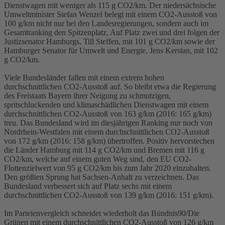
Dienstwagen mit weniger als 115 g CO2/km. Der niedersächsische
Umweltminister Stefan Wenzel belegt mit einem CO2-Ausstoß von
100 g/km nicht nur bei den Landesregierungen, sondern auch im
Gesamtranking den Spitzenplatz. Auf Platz zwei und drei folgen der
Justizsenator Hamburgs, Till Steffen, mit 101 g CO2/km sowie der
Hamburger Senator für Umwelt und Energie, Jens Kerstan, mit 102
g CO2/km.
Viele Bundesländer fallen mit einem extrem hohen
durchschnittlichen CO2-Ausstoß auf. So bleibt etwa die Regierung
des Freistaats Bayern ihrer Neigung zu schmutzigen,
spritschluckenden und klimaschädlichen Dienstwagen mit einem
durchschnittlichen CO2-Ausstoß von 163 g/km (2016: 165 g/km)
treu. Das Bundesland wird im diesjährigen Ranking nur noch von
Nordrhein-Westfalen mit einem durchschnittlichen CO2-Ausstoß
von 172 g/km (2016: 158 g/km) übertroffen. Positiv hervorstechen
die Länder Hamburg mit 114 g CO2/km und Bremen mit 116 g
CO2/km, welche auf einem guten Weg sind, den EU CO2-
Flottenzielwert von 95 g CO2/km bis zum Jahr 2020 einzuhalten.
Den größten Sprung hat Sachsen-Anhalt zu verzeichnen. Das
Bundesland verbessert sich auf Platz sechs mit einem
durchschnittlichen CO2-Ausstoß von 139 g/km (2016: 151 g/km).
Im Parteienvergleich schneidet wiederholt das Bündnis90/Die
Grünen mit einem durchschnittlichen CO2-Ausstoß von 126 g/km