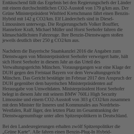
Enttäuschend fällt das Ergebnis bei den Regierungschefs der Länder
mit einem durchschnittlichen CO2-Ausstoß von 179 g/km aus. Der
Grüne Ministerpräsident Winfried Kretschmann fährt einen Benzin-
Hybrid mit 142 g CO2/km. Elf Länderchefs sind in Diesel-
Limousinen unterwegs. Die Regierungschefs Volker Bouffier,
Hannelore Kraft, Michael Müller und Horst Seehofer fahren die
klimaschädlichsten Fahrzeuge. Ihre Benzin-Dienstwagen stoßen
jeweils deutlich über 250 g CO2/km aus.
Nachdem die Bayerische Staatskanzlei 2016 die Angaben zum
Dienstwagen von Ministerpräsident Seehofer verweigert hatte, hält
sich Horst Seehofer in diesem Jahr an das Urteil des
Verwaltungsgerichts München. Vorausgegangen war eine Klage der
DUH gegen den Freistaat Bayern vor dem Verwaltungsgericht
München. Das Gericht bestätigte im Februar 2017 den Anspruch der
DUH gegenüber dem bayerischen Ministerpräsidenten auf
Herausgabe von Umweltdaten. Ministerpräsident Horst Seehofer
belegt in diesem Jahr mit seinem BMW 760Li High Security
Limousine und einem CO2-Ausstoß von 303 g CO2/km zusammen
mit dem Minister für Inneres und Kommunales aus Nordrhein-
Westfalen, Ralf Jäger, den letzten Platz im Gesamtranking der
Dienstwagenumfrage unter allen Spitzenpolitikern in Deutschland.
Bei den Landesregierungen erhalten zwölf Spitzenpolitiker die
„Grüne Karte“. Alle fahren einen Benzin-Plug-In Hybrid-