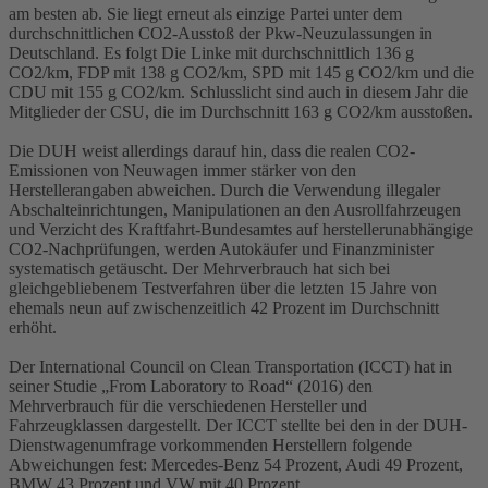
am besten ab. Sie liegt erneut als einzige Partei unter dem
durchschnittlichen CO2-Ausstoß der Pkw-Neuzulassungen in
Deutschland. Es folgt Die Linke mit durchschnittlich 136 g
CO2/km, FDP mit 138 g CO2/km, SPD mit 145 g CO2/km und die
CDU mit 155 g CO2/km. Schlusslicht sind auch in diesem Jahr die
Mitglieder der CSU, die im Durchschnitt 163 g CO2/km ausstoßen.
Die DUH weist allerdings darauf hin, dass die realen CO2-
Emissionen von Neuwagen immer stärker von den
Herstellerangaben abweichen. Durch die Verwendung illegaler
Abschalteinrichtungen, Manipulationen an den Ausrollfahrzeugen
und Verzicht des Kraftfahrt-Bundesamtes auf herstellerunabhängige
CO2-Nachprüfungen, werden Autokäufer und Finanzminister
systematisch getäuscht. Der Mehrverbrauch hat sich bei
gleichgebliebenem Testverfahren über die letzten 15 Jahre von
ehemals neun auf zwischenzeitlich 42 Prozent im Durchschnitt
erhöht.
Der International Council on Clean Transportation (ICCT) hat in
seiner Studie „From Laboratory to Road“ (2016) den
Mehrverbrauch für die verschiedenen Hersteller und
Fahrzeugklassen dargestellt. Der ICCT stellte bei den in der DUH-
Dienstwagenumfrage vorkommenden Herstellern folgende
Abweichungen fest: Mercedes-Benz 54 Prozent, Audi 49 Prozent,
BMW 43 Prozent und VW mit 40 Prozent.