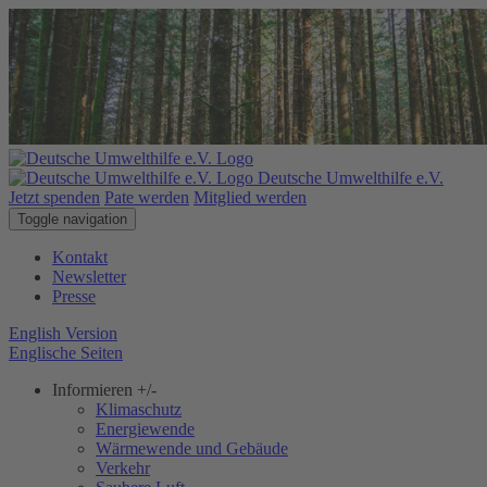
Deutsche Umwelthilfe e.V.
Jetzt spenden
Pate werden
Mitglied werden
Toggle navigation
Kontakt
Newsletter
Presse
English Version
Englische Seiten
Informieren
+/-
Klimaschutz
Energiewende
Wärmewende und Gebäude
Verkehr