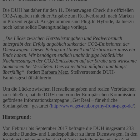
Die DUH hat daher für den 11. Dienstwagen-Check die offiziellen
CO2-Angaben mit einer Angabe zum Realverbrauch nach Marken
in Prozent ergänzt. Ausgenommen sind Plug-In Hybride, da hierzu
noch keine solide Datengrundlage vorliegt.
„Die Lücke zwischen Herstellerangaben und Realverbrauch
untergräbt den Erfolg angeblich sinkender CO2-Emissionen der
Dienstwagen. Dieser Betrug an Umwelt und Verbraucher muss ein
Ende haben. Wir benötigen endlich unabhängige behördliche
Nachmessungen der CO2-Emissionen auf der Straße und wirksame
Sanktionen bei Verstößen. Dies ist rechtlich möglich und längst
überfällig“
, fordert
Barbara Metz
, Stellvertretende DUH-
Bundesgeschäftsführerin.
Um die Lücke zwischen Herstellerangaben und realen Verbräuchen
zu schließen, hat die DUH eine von der Europäischen Kommission
geförderte Informationskampagne „Get Real – für ehrliche
Spritangaben“ gestartet (
http://www.get-real.org/my-front-page-de/
).
Hintergrund:
Von Februar bis September 2017 befragte die DUH insgesamt 233
deutsche Bundes- und Landespolitiker zu ihren Dienstwagen. In den
Ergebnistabellen wurden die bei Anfragestellung jeweils im Amt