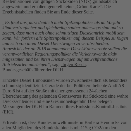
Realemissionen von giftigen Stickoxiden (NOx) grundsätzlich
abgewertet und erhalten generell keine „Grüne Karte“. Die
Ergebnistabellen finden Sie am Ende dieser Seite.
„Es freut uns, dass deutlich mehr Spitzenpolitiker als im Vorjahr
klimaverträglicher und gleichzeitig sauber unterwegs sind und so
zeigen, dass man auch ohne schmutzigen Dieselantrieb mobil sein
kann. Wir fordern alle Spitzenpolitiker auf, diesem Beispiel zu folgen
und sich von ihren Diesel-Dienstwagen zu verabschieden.
Angesichts der ab 2018 kommenden Diesel-Fahrverbote sollten die
verantwortlichen Regierungspolitiker die Verkehrswende aktiv
mitgestalten und bei ihren Dienstwagen auf umweltfreundliche
Antriebsarten umsteigen“
, sagt
Jürgen Resch
,
Bundesgeschäftsführer der DUH.
Einzelne Diesel-Limousinen wurden zwischenzeitlich als besonders
schmutzig identifiziert. Gerade der bei Politikern beliebte Audi A8
Euro 6 ist auf der Straße mit einer gemessenen 24-fachen
Überschreitung des geltenden Grenzwertes für Stickoxid eine wahre
Drecksschleuder und eine Gesundheitsgefahr. Dies belegen
Messungen der DUH im Rahmen ihres Emissions-Kontroll-Instituts
(EKI).
Erfreulich ist, dass Bundesumweltministerin Barbara Hendricks von
allen Mitgliedern des Bundeskabinetts mit 115 g CO2/km den