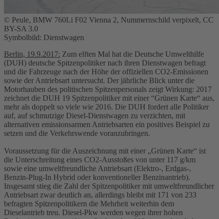
© Peule, BMW 760Li F02 Vienna 2, Nummernschild verpixelt, CC
BY-SA 3.0
Symbolbild: Dienstwagen
Berlin, 19.9.2017:
Zum elften Mal hat die Deutsche Umwelthilfe
(DUH) deutsche Spitzenpolitiker nach ihren Dienstwagen befragt
und die Fahrzeuge nach der Höhe der offiziellen CO2-Emissionen
sowie der Antriebsart untersucht. Der jährliche Blick unter die
Motorhauben des politischen Spitzenpersonals zeigt Wirkung: 2017
zeichnet die DUH 19 Spitzenpolitiker mit einer “Grünen Karte“ aus,
mehr als doppelt so viele wie 2016. Die DUH fordert alle Politiker
auf, auf schmutzige Diesel-Dienstwagen zu verzichten, mit
alternativen emissionsarmen Antriebsarten ein positives Beispiel zu
setzen und die Verkehrswende voranzubringen.
Voraussetzung für die Auszeichnung mit einer „Grünen Karte“ ist
die Unterschreitung eines CO2-Ausstoßes von unter 117 g/km
sowie eine umweltfreundliche Antriebsart (Elektro-, Erdgas-,
Benzin-Plug-In Hybrid oder konventioneller Benzinantrieb).
Insgesamt stieg die Zahl der Spitzenpolitiker mit umweltfreundlicher
Antriebsart zwar deutlich an, allerdings bleibt mit 171 von 233
befragten Spitzenpolitikern die Mehrheit weiterhin dem
Dieselantrieb treu. Diesel-Pkw werden wegen ihrer hohen