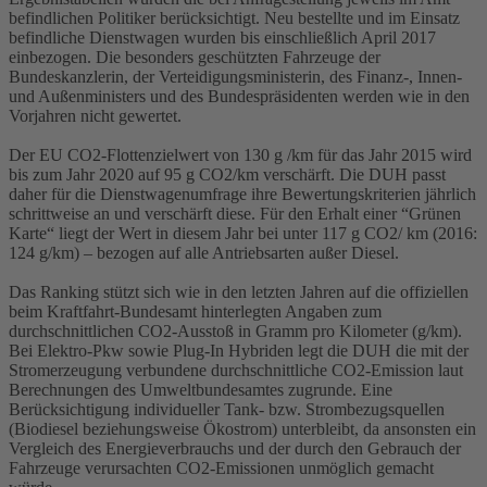
befindlichen Politiker berücksichtigt. Neu bestellte und im Einsatz
befindliche Dienstwagen wurden bis einschließlich April 2017
einbezogen. Die besonders geschützten Fahrzeuge der
Bundeskanzlerin, der Verteidigungsministerin, des Finanz-, Innen-
und Außenministers und des Bundespräsidenten werden wie in den
Vorjahren nicht gewertet.
Der EU CO2-Flottenzielwert von 130 g /km für das Jahr 2015 wird
bis zum Jahr 2020 auf 95 g CO2/km verschärft. Die DUH passt
daher für die Dienstwagenumfrage ihre Bewertungskriterien jährlich
schrittweise an und verschärft diese. Für den Erhalt einer “Grünen
Karte“ liegt der Wert in diesem Jahr bei unter 117 g CO2/ km (2016:
124 g/km) – bezogen auf alle Antriebsarten außer Diesel.
Das Ranking stützt sich wie in den letzten Jahren auf die offiziellen
beim Kraftfahrt-Bundesamt hinterlegten Angaben zum
durchschnittlichen CO2-Ausstoß in Gramm pro Kilometer (g/km).
Bei Elektro-Pkw sowie Plug-In Hybriden legt die DUH die mit der
Stromerzeugung verbundene durchschnittliche CO2-Emission laut
Berechnungen des Umweltbundesamtes zugrunde. Eine
Berücksichtigung individueller Tank- bzw. Strombezugsquellen
(Biodiesel beziehungsweise Ökostrom) unterbleibt, da ansonsten ein
Vergleich des Energieverbrauchs und der durch den Gebrauch der
Fahrzeuge verursachten CO2-Emissionen unmöglich gemacht