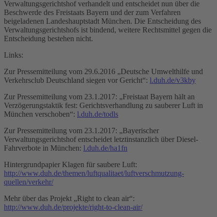
Verwaltungsgerichtshof verhandelt und entscheidet nun über die
Beschwerde des Freistaats Bayern und der zum Verfahren
beigeladenen Landeshauptstadt München. Die Entscheidung des
Verwaltungsgerichtshofs ist bindend, weitere Rechtsmittel gegen die
Entscheidung bestehen nicht.
Links:
Zur Pressemitteilung vom 29.6.2016 „Deutsche Umwelthilfe und
Verkehrsclub Deutschland siegen vor Gericht“:
l.duh.de/v3kby
Zur Pressemitteilung vom 23.1.2017: „Freistaat Bayern hält an
Verzögerungstaktik fest: Gerichtsverhandlung zu sauberer Luft in
München verschoben“:
l.duh.de/todls
Zur Pressemitteilung vom 23.1.2017: „Bayerischer
Verwaltungsgerichtshof entscheidet letztinstanzlich über Diesel-
Fahrverbote in München:
l.duh.de/ha1fn
Hintergrundpapier Klagen für saubere Luft:
http://www.duh.de/themen/luftqualitaet/luftverschmutzung-
quellen/verkehr/
Mehr über das Projekt „Right to clean air“:
http://www.duh.de/projekte/right-to-clean-air/