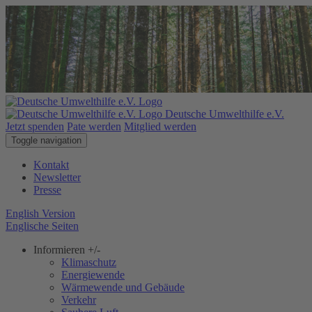
Deutsche Umwelthilfe e.V.
Jetzt spenden
Pate werden
Mitglied werden
Toggle navigation
Kontakt
Newsletter
Presse
English Version
Englische Seiten
Informieren
+/-
Klimaschutz
Energiewende
Wärmewende und Gebäude
Verkehr