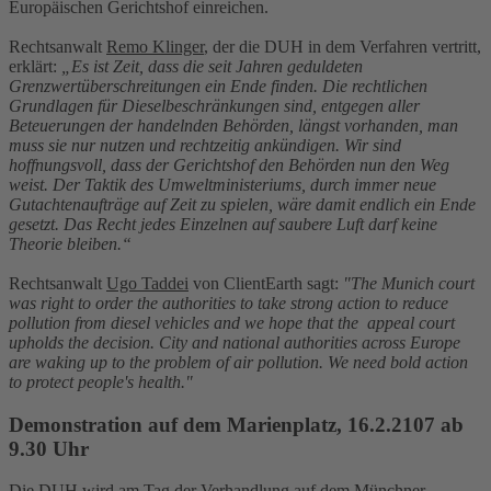
Europäischen Gerichtshof einreichen.
Rechtsanwalt
Remo Klinger
, der die DUH in dem Verfahren vertritt,
erklärt:
„Es ist Zeit, dass die seit Jahren geduldeten
Grenzwertüberschreitungen ein Ende finden. Die rechtlichen
Grundlagen für Dieselbeschränkungen sind, entgegen aller
Beteuerungen der handelnden Behörden, längst vorhanden, man
muss sie nur nutzen und rechtzeitig ankündigen. Wir sind
hoffnungsvoll, dass der Gerichtshof den Behörden nun den Weg
weist. Der Taktik des Umweltministeriums, durch immer neue
Gutachtenaufträge auf Zeit zu spielen, wäre damit endlich ein Ende
gesetzt. Das Recht jedes Einzelnen auf saubere Luft darf keine
Theorie bleiben.“
Rechtsanwalt
Ugo Taddei
von ClientEarth sagt:
"The Munich court
was right to order the authorities to take strong action to reduce
pollution from diesel vehicles and we hope that the appeal court
upholds the decision. City and national authorities across Europe
are waking up to the problem of air pollution. We need bold action
to protect people's health."
Demonstration auf dem Marienplatz, 16.2.2107 ab
9.30 Uhr
Die DUH wird am Tag der Verhandlung auf dem Münchner