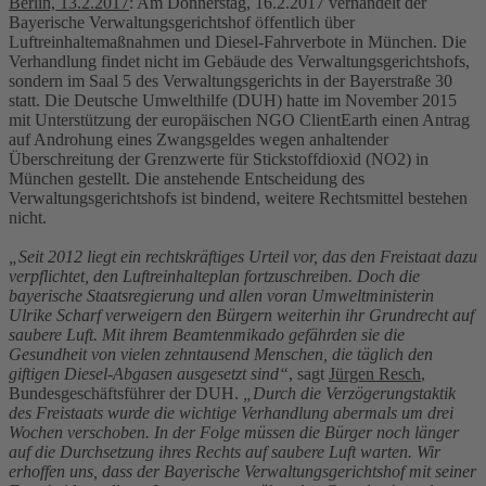
Berlin, 13.2.2017
: Am Donnerstag, 16.2.2017 verhandelt der
Bayerische Verwaltungsgerichtshof öffentlich über
Luftreinhaltemaßnahmen und Diesel-Fahrverbote in München. Die
Verhandlung findet nicht im Gebäude des Verwaltungsgerichtshofs,
sondern im Saal 5 des Verwaltungsgerichts in der Bayerstraße 30
statt. Die Deutsche Umwelthilfe (DUH) hatte im November 2015
mit Unterstützung der europäischen NGO ClientEarth einen Antrag
auf Androhung eines Zwangsgeldes wegen anhaltender
Überschreitung der Grenzwerte für Stickstoffdioxid (NO2) in
München gestellt. Die anstehende Entscheidung des
Verwaltungsgerichtshofs ist bindend, weitere Rechtsmittel bestehen
nicht.
„Seit 2012 liegt ein rechtskräftiges Urteil vor, das den Freistaat dazu
verpflichtet, den Luftreinhalteplan fortzuschreiben. Doch die
bayerische Staatsregierung und allen voran Umweltministerin
Ulrike Scharf verweigern den Bürgern weiterhin ihr Grundrecht auf
saubere Luft. Mit ihrem Beamtenmikado gefährden sie die
Gesundheit von vielen zehntausend Menschen, die täglich den
giftigen Diesel-Abgasen ausgesetzt sind“
, sagt
Jürgen Resch
,
Bundesgeschäftsführer der DUH.
„Durch die Verzögerungstaktik
des Freistaats wurde die wichtige Verhandlung abermals um drei
Wochen verschoben. In der Folge müssen die Bürger noch länger
auf die Durchsetzung ihres Rechts auf saubere Luft warten. Wir
erhoffen uns, dass der Bayerische Verwaltungsgerichtshof mit seiner