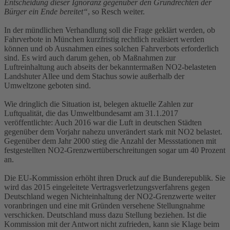
Entscheidung dieser Ignoranz gegenüber den Grundrechten der
Bürger ein Ende bereitet“
, so Resch weiter.
In der mündlichen Verhandlung soll die Frage geklärt werden, ob
Fahrverbote in München kurzfristig rechtlich realisiert werden
können und ob Ausnahmen eines solchen Fahrverbots erforderlich
sind. Es wird auch darum gehen, ob Maßnahmen zur
Luftreinhaltung auch abseits der bekanntermaßen NO2-belasteten
Landshuter Allee und dem Stachus sowie außerhalb der
Umweltzone geboten sind.
Wie dringlich die Situation ist, belegen aktuelle Zahlen zur
Luftqualität, die das Umweltbundesamt am 31.1.2017
veröffentlichte: Auch 2016 war die Luft in deutschen Städten
gegenüber dem Vorjahr nahezu unverändert stark mit NO2 belastet.
Gegenüber dem Jahr 2000 stieg die Anzahl der Messstationen mit
festgestellten NO2-Grenzwertüberschreitungen sogar um 40 Prozent
an.
Die EU-Kommission erhöht ihren Druck auf die Bunderepublik. Sie
wird das 2015 eingeleitete Vertragsverletzungsverfahrens gegen
Deutschland wegen Nichteinhaltung der NO2-Grenzwerte weiter
voranbringen und eine mit Gründen versehene Stellungnahme
verschicken. Deutschland muss dazu Stellung beziehen. Ist die
Kommission mit der Antwort nicht zufrieden, kann sie Klage beim