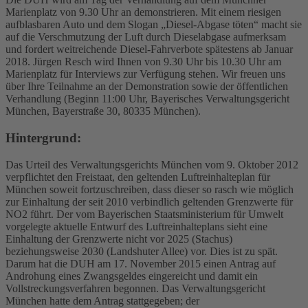
Marienplatz von 9.30 Uhr an demonstrieren. Mit einem riesigen
aufblasbaren Auto und dem Slogan „Diesel-Abgase töten“ macht sie
auf die Verschmutzung der Luft durch Dieselabgase aufmerksam
und fordert weitreichende Diesel-Fahrverbote spätestens ab Januar
2018. Jürgen Resch wird Ihnen von 9.30 Uhr bis 10.30 Uhr am
Marienplatz für Interviews zur Verfügung stehen. Wir freuen uns
über Ihre Teilnahme an der Demonstration sowie der öffentlichen
Verhandlung (Beginn 11:00 Uhr, Bayerisches Verwaltungsgericht
München, Bayerstraße 30, 80335 München).
Hintergrund:
Das Urteil des Verwaltungsgerichts München vom 9. Oktober 2012
verpflichtet den Freistaat, den geltenden Luftreinhalteplan für
München soweit fortzuschreiben, dass dieser so rasch wie möglich
zur Einhaltung der seit 2010 verbindlich geltenden Grenzwerte für
NO2 führt. Der vom Bayerischen Staatsministerium für Umwelt
vorgelegte aktuelle Entwurf des Luftreinhalteplans sieht eine
Einhaltung der Grenzwerte nicht vor 2025 (Stachus)
beziehungsweise 2030 (Landshuter Allee) vor. Dies ist zu spät.
Darum hat die DUH am 17. November 2015 einen Antrag auf
Androhung eines Zwangsgeldes eingereicht und damit ein
Vollstreckungsverfahren begonnen. Das Verwaltungsgericht
München hatte dem Antrag stattgegeben; der