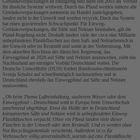
Getränkeverpackungen ist einzigartig und dient seit 2003 als Vorbild
für ähnliche Systeme weltweit. Durch das Pfand werden nahezu alle
Getränkeverpackungen sortenrein im Handel zurückgegeben,
landen nicht in der Umwelt und werden recycelt. Doch das System
hat einen gravierenden Schwachpunkt: Für Einweg-
Getränkeverpackungen, die Säfte und Nektare beinhalten, gilt die
Pfand-Regelung nicht. Deshalb landen viele der circa eine Milliarde
unbepfandeten Plastikflaschen aus dem Saft- und Nektarbereich in
der Umwelt oder im Restmüll und somit in der Verbrennung. Mit
dem aktuellen Beschluss der dänischen Regierung, das
Einwegpfand ab 2020 auf Säfte und Nektare auszuweiten, zieht das
Nachbarland am einstigen Vorbild Deutschland vorbei. Die
Deutsche Umwelthilfe (DUH) fordert Bundesumweltministerin
Svenja Schulze auf schnellstmöglich nachzuziehen und in
Deutschland ebenfalls das Einwegpfand auf Säfte und Nektare
auszuweiten.
„Ob beim Thema Luftreinhaltung, sauberem Wasser oder dem
Einwegpfand – Deutschland wird in Europa beim Umweltschutz
zunehmend abgehängt. Etwa die Hälfte der in Deutschland
konsumierten Säfte und Nektare wird in unbepfandeten Einweg-
Plastikflaschen verpackt. Ohne ein Pfand landen viele dieser
Flaschen in der Umwelt oder dem Restmüll. Und es werden ohne
Not Recyclingpotentiale verschenkt. Außerdem ist es für
Verbraucher völlig unverständlich, warum auf eine Plastikflasche