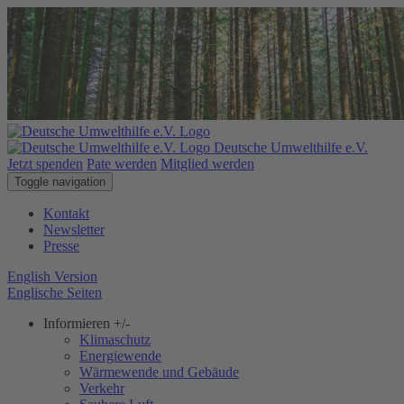
Deutsche Umwelthilfe e.V.
Jetzt spenden
Pate werden
Mitglied werden
Toggle navigation
Kontakt
Newsletter
Presse
English Version
Englische Seiten
Informieren
+/-
Klimaschutz
Energiewende
Wärmewende und Gebäude
Verkehr