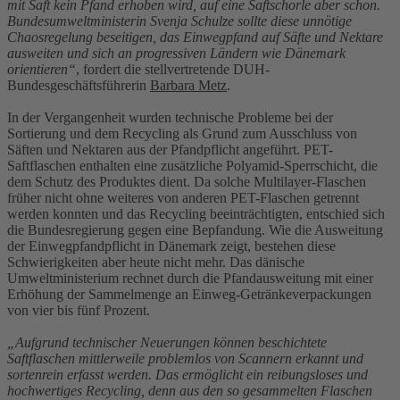
mit Saft kein Pfand erhoben wird, auf eine Saftschorle aber schon.
Bundesumweltministerin Svenja Schulze sollte diese unnötige
Chaosregelung beseitigen, das Einwegpfand auf Säfte und Nektare
ausweiten und sich an progressiven Ländern wie Dänemark
orientieren“
, fordert die stellvertretende DUH-
Bundesgeschäftsführerin
Barbara Metz
.
In der Vergangenheit wurden technische Probleme bei der
Sortierung und dem Recycling als Grund zum Ausschluss von
Säften und Nektaren aus der Pfandpflicht angeführt. PET-
Saftflaschen enthalten eine zusätzliche Polyamid-Sperrschicht, die
dem Schutz des Produktes dient. Da solche Multilayer-Flaschen
früher nicht ohne weiteres von anderen PET-Flaschen getrennt
werden konnten und das Recycling beeinträchtigten, entschied sich
die Bundesregierung gegen eine Bepfandung. Wie die Ausweitung
der Einwegpfandpflicht in Dänemark zeigt, bestehen diese
Schwierigkeiten aber heute nicht mehr. Das dänische
Umweltministerium rechnet durch die Pfandausweitung mit einer
Erhöhung der Sammelmenge an Einweg-Getränkeverpackungen
von vier bis fünf Prozent.
„Aufgrund technischer Neuerungen können beschichtete
Saftflaschen mittlerweile problemlos von Scannern erkannt und
sortenrein erfasst werden. Das ermöglicht ein reibungsloses und
hochwertiges Recycling, denn aus den so gesammelten Flaschen