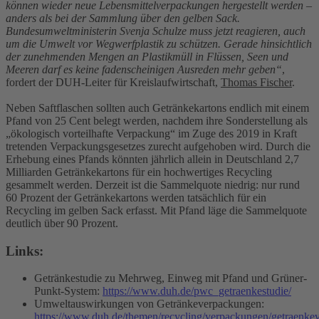
können wieder neue Lebensmittelverpackungen hergestellt werden –
anders als bei der Sammlung über den gelben Sack.
Bundesumweltministerin Svenja Schulze muss jetzt reagieren, auch
um die Umwelt vor Wegwerfplastik zu schützen. Gerade hinsichtlich
der zunehmenden Mengen an Plastikmüll in Flüssen, Seen und
Meeren darf es keine fadenscheinigen Ausreden mehr geben“
,
fordert der DUH-Leiter für Kreislaufwirtschaft,
Thomas Fischer
.
Neben Saftflaschen sollten auch Getränkekartons endlich mit einem
Pfand von 25 Cent belegt werden, nachdem ihre Sonderstellung als
„ökologisch vorteilhafte Verpackung“ im Zuge des 2019 in Kraft
tretenden Verpackungsgesetzes zurecht aufgehoben wird. Durch die
Erhebung eines Pfands könnten jährlich allein in Deutschland 2,7
Milliarden Getränkekartons für ein hochwertiges Recycling
gesammelt werden. Derzeit ist die Sammelquote niedrig: nur rund
60 Prozent der Getränkekartons werden tatsächlich für ein
Recycling im gelben Sack erfasst. Mit Pfand läge die Sammelquote
deutlich über 90 Prozent.
Links:
Getränkestudie zu Mehrweg, Einweg mit Pfand und Grüner-
Punkt-System:
https://www.duh.de/pwc_getraenkestudie/
Umweltauswirkungen von Getränkeverpackungen:
https://www.duh.de/themen/recycling/verpackungen/getraenke