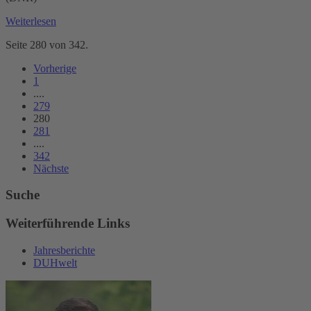
Weiterlesen
Seite 280 von 342.
Vorherige
1
....
279
280
281
....
342
Nächste
Suche
Weiterführende Links
Jahresberichte
DUHwelt