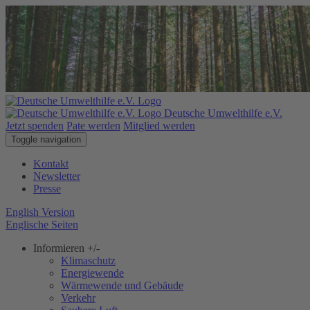
Deutsche Umwelthilfe e.V.
Jetzt spenden
Pate werden
Mitglied werden
Toggle navigation
Kontakt
Newsletter
Presse
English Version
Englische Seiten
Informieren
+/-
Klimaschutz
Energiewende
Wärmewende und Gebäude
Verkehr