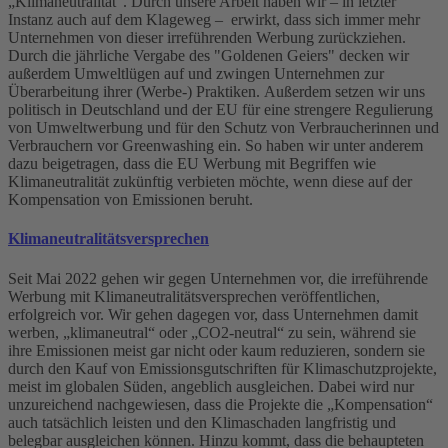
„Klimaneutralität“. Durch unsere Arbeit haben wir – in letzter
Instanz auch auf dem Klageweg – erwirkt, dass sich immer mehr
Unternehmen von dieser irreführenden Werbung zurückziehen.
Durch die jährliche Vergabe des "Goldenen Geiers" decken wir
außerdem Umweltlügen auf und zwingen Unternehmen zur
Überarbeitung ihrer (Werbe-) Praktiken. Außerdem setzen wir uns
politisch in Deutschland und der EU für eine strengere Regulierung
von Umweltwerbung und für den Schutz von Verbraucherinnen und
Verbrauchern vor Greenwashing ein. So haben wir unter anderem
dazu beigetragen, dass die EU Werbung mit Begriffen wie
Klimaneutralität zukünftig verbieten möchte, wenn diese auf der
Kompensation von Emissionen beruht.
Klimaneutralitätsversprechen
Seit Mai 2022 gehen wir gegen Unternehmen vor, die irreführende
Werbung mit Klimaneutralitätsversprechen veröffentlichen,
erfolgreich vor. Wir gehen dagegen vor, dass Unternehmen damit
werben, „klimaneutral“ oder „CO2-neutral“ zu sein, während sie
ihre Emissionen meist gar nicht oder kaum reduzieren, sondern sie
durch den Kauf von Emissionsgutschriften für Klimaschutzprojekte,
meist im globalen Süden, angeblich ausgleichen. Dabei wird nur
unzureichend nachgewiesen, dass die Projekte die „Kompensation“
auch tatsächlich leisten und den Klimaschaden langfristig und
belegbar ausgleichen können. Hinzu kommt, dass die behaupteten