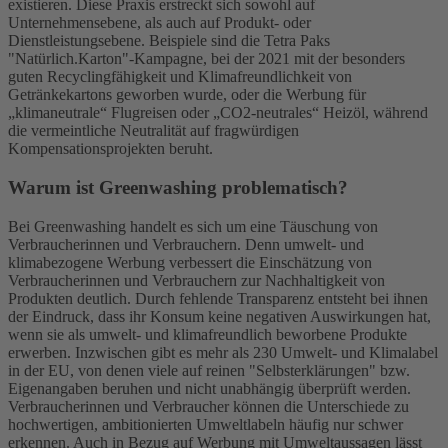
existieren. Diese Praxis erstreckt sich sowohl auf
Unternehmensebene, als auch auf Produkt- oder
Dienstleistungsebene. Beispiele sind die Tetra Paks
"Natürlich.Karton"-Kampagne, bei der 2021 mit der besonders
guten Recyclingfähigkeit und Klimafreundlichkeit von
Getränkekartons geworben wurde, oder die Werbung für
„klimaneutrale“ Flugreisen oder „CO2-neutrales“ Heizöl, während
die vermeintliche Neutralität auf fragwürdigen
Kompensationsprojekten beruht.
Warum ist Greenwashing problematisch?
Bei Greenwashing handelt es sich um eine Täuschung von
Verbraucherinnen und Verbrauchern. Denn umwelt- und
klimabezogene Werbung verbessert die Einschätzung von
Verbraucherinnen und Verbrauchern zur Nachhaltigkeit von
Produkten deutlich. Durch fehlende Transparenz entsteht bei ihnen
der Eindruck, dass ihr Konsum keine negativen Auswirkungen hat,
wenn sie als umwelt- und klimafreundlich beworbene Produkte
erwerben. Inzwischen gibt es mehr als 230 Umwelt- und Klimalabel
in der EU, von denen viele auf reinen "Selbsterklärungen" bzw.
Eigenangaben beruhen und nicht unabhängig überprüft werden.
Verbraucherinnen und Verbraucher können die Unterschiede zu
hochwertigen, ambitionierten Umweltlabeln häufig nur schwer
erkennen. Auch in Bezug auf Werbung mit Umweltaussagen lässt