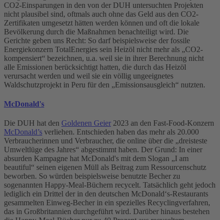
CO2-Einsparungen in den von der DUH untersuchten Projekten
nicht plausibel sind, oftmals auch ohne das Geld aus den CO2-
Zertifikaten umgesetzt hätten werden können und oft die lokale
Bevölkerung durch die Maßnahmen benachteiligt wird. Die
Gerichte geben uns Recht: So darf beispielsweise der fossile
Energiekonzern TotalEnergies sein Heizöl nicht mehr als „CO2-
kompensiert“ bezeichnen, u.a. weil sie in ihrer Berechnung nicht
alle Emissionen berücksichtigt hatten, die durch das Heizöl
verursacht werden und weil sie ein völlig ungeeignetes
Waldschutzprojekt in Peru für den „Emissionsausgleich“ nutzten.
McDonald's
Die DUH hat den
Goldenen Geier
2023 an den Fast-Food-Konzern
McDonald’s
verliehen. Entschieden haben das mehr als 20.000
Verbraucherinnen und Verbraucher, die online über die „dreisteste
Umweltlüge des Jahres“ abgestimmt haben. Der Grund: In einer
absurden Kampagne hat McDonald's mit dem Slogan „I am
beautiful“ seinen eigenen Müll als Beitrag zum Ressourcenschutz
beworben. So würden beispielsweise benutzte Becher zu
sogenannten Happy-Meal-Büchern recycelt. Tatsächlich geht jedoch
lediglich ein Drittel der in den deutschen McDonald‘s-Restaurants
gesammelten Einweg-Becher in ein spezielles Recyclingverfahren,
das in Großbritannien durchgeführt wird. Darüber hinaus bestehen