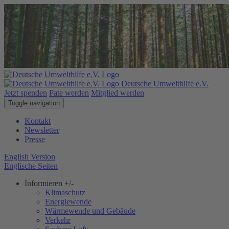
Deutsche Umwelthilfe e.V.
Jetzt spenden
Pate werden
Mitglied werden
Toggle navigation
Kontakt
Newsletter
Presse
English Version
Englische Seiten
Informieren
+/-
Klimaschutz
Energiewende
Wärmewende und Gebäude
Verkehr