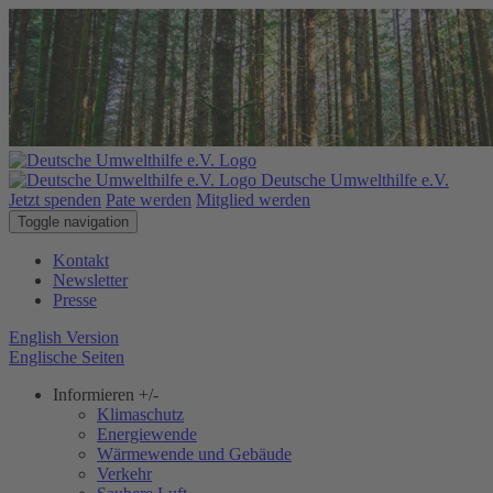
Deutsche Umwelthilfe e.V.
Jetzt spenden
Pate werden
Mitglied werden
Toggle navigation
Kontakt
Newsletter
Presse
English Version
Englische Seiten
Informieren
+/-
Klimaschutz
Energiewende
Wärmewende und Gebäude
Verkehr