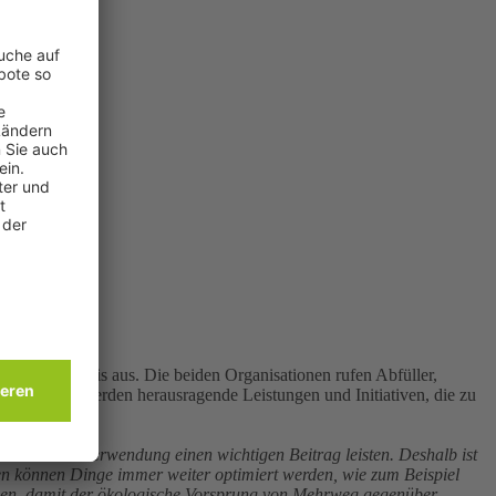
vationspreis aus. Die beiden Organisationen rufen Abfüller,
usgezeichnet werden herausragende Leistungen und Initiativen, die zu
che Wiederverwendung einen wichtigen Beitrag leisten. Deshalb ist
en können Dinge immer weiter optimiert werden, wie zum Beispiel
ngen, damit der ökologische Vorsprung von Mehrweg gegenüber