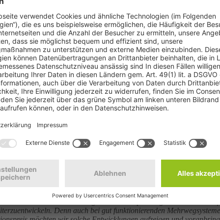
© Julia Barthel
nitiative Mehrweg (SIM) schreiben zum zwölften Mal den Mehrweg-Inno
men auf, sich mit fortschrittlichen Ideen für den Preis zu bewerben. A
everpackungen beitragen.
heute. Hierzu können Mehrweg-Getränkeverpackungen durch ihre vielfa
eiterzuentwickeln. Denn auch bei gut funktionierenden Mehrwegsystem
tionspreis möchten wir solche Entwicklungen aufzeigen und voranbri