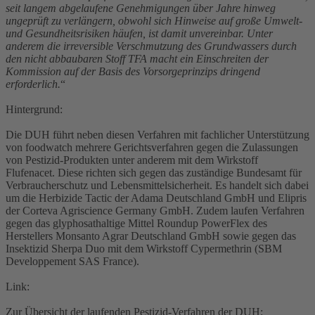
seit langem abgelaufene Genehmigungen über Jahre hinweg
ungeprüft zu verlängern, obwohl sich Hinweise auf große Umwelt-
und Gesundheitsrisiken häufen, ist damit unvereinbar. Unter
anderem die irreversible Verschmutzung des Grundwassers durch
den nicht abbaubaren Stoff TFA macht ein Einschreiten der
Kommission auf der Basis des Vorsorgeprinzips dringend
erforderlich.
“
Hintergrund:
Die DUH führt neben diesen Verfahren mit fachlicher Unterstützung
von foodwatch mehrere Gerichtsverfahren gegen die Zulassungen
von Pestizid-Produkten unter anderem mit dem Wirkstoff
Flufenacet. Diese richten sich gegen das zuständige Bundesamt für
Verbraucherschutz und Lebensmittelsicherheit. Es handelt sich dabei
um die Herbizide Tactic der Adama Deutschland GmbH und Elipris
der Corteva Agriscience Germany GmbH. Zudem laufen Verfahren
gegen das glyphosathaltige Mittel Roundup PowerFlex des
Herstellers Monsanto Agrar Deutschland GmbH sowie gegen das
Insektizid Sherpa Duo mit dem Wirkstoff Cypermethrin (SBM
Developpement SAS France).
Link:
Zur Übersicht der laufenden Pestizid-Verfahren der DUH: