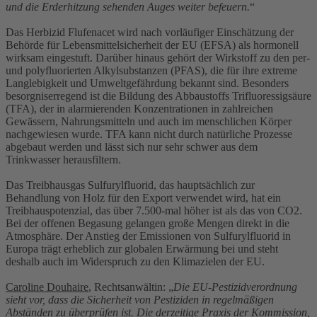
und die Erderhitzung sehenden Auges weiter befeuern.
“
Das Herbizid Flufenacet wird nach vorläufiger Einschätzung der
Behörde für Lebensmittelsicherheit der EU (EFSA) als hormonell
wirksam eingestuft. Darüber hinaus gehört der Wirkstoff zu den per-
und polyfluorierten Alkylsubstanzen (PFAS), die für ihre extreme
Langlebigkeit und Umweltgefährdung bekannt sind. Besonders
besorgniserregend ist die Bildung des Abbaustoffs Trifluoressigsäure
(TFA), der in alarmierenden Konzentrationen in zahlreichen
Gewässern, Nahrungsmitteln und auch im menschlichen Körper
nachgewiesen wurde. TFA kann nicht durch natürliche Prozesse
abgebaut werden und lässt sich nur sehr schwer aus dem
Trinkwasser herausfiltern.
Das Treibhausgas Sulfurylfluorid, das hauptsächlich zur
Behandlung von Holz für den Export verwendet wird, hat ein
Treibhauspotenzial, das über 7.500-mal höher ist als das von CO2.
Bei der offenen Begasung gelangen große Mengen direkt in die
Atmosphäre. Der Anstieg der Emissionen von Sulfurylfluorid in
Europa trägt erheblich zur globalen Erwärmung bei und steht
deshalb auch im Widerspruch zu den Klimazielen der EU.
Caroline Douhaire
, Rechtsanwältin: „
Die EU-Pestizidverordnung
sieht vor, dass die Sicherheit von Pestiziden in regelmäßigen
Abständen zu überprüfen ist. Die derzeitige Praxis der Kommission,