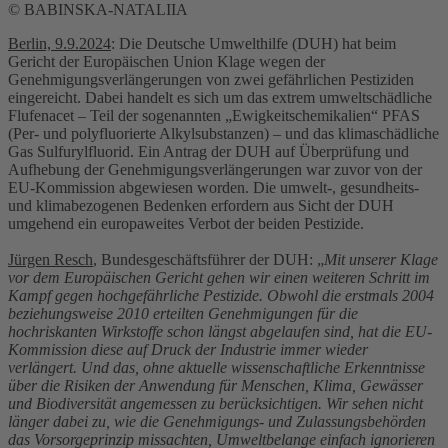
© BABINSKA-NATALIIA
Berlin, 9.9.2024
: Die Deutsche Umwelthilfe (DUH) hat beim
Gericht der Europäischen Union Klage wegen der
Genehmigungsverlängerungen von zwei gefährlichen Pestiziden
eingereicht. Dabei handelt es sich um das extrem umweltschädliche
Flufenacet – Teil der sogenannten „Ewigkeitschemikalien“ PFAS
(Per- und polyfluorierte Alkylsubstanzen) – und das klimaschädliche
Gas Sulfurylfluorid. Ein Antrag der DUH auf Überprüfung und
Aufhebung der Genehmigungsverlängerungen war zuvor von der
EU-Kommission abgewiesen worden. Die umwelt-, gesundheits-
und klimabezogenen Bedenken erfordern aus Sicht der DUH
umgehend ein europaweites Verbot der beiden Pestizide.
Jürgen Resch
, Bundesgeschäftsführer der DUH: „
Mit unserer Klage
vor dem Europäischen Gericht gehen wir einen weiteren Schritt im
Kampf gegen hochgefährliche Pestizide. Obwohl die erstmals 2004
beziehungsweise 2010 erteilten Genehmigungen für die
hochriskanten Wirkstoffe schon längst abgelaufen sind, hat die EU-
Kommission diese auf Druck der Industrie immer wieder
verlängert. Und das, ohne aktuelle wissenschaftliche Erkenntnisse
über die Risiken der Anwendung für Menschen, Klima, Gewässer
und Biodiversität angemessen zu berücksichtigen. Wir sehen nicht
länger dabei zu, wie die Genehmigungs- und Zulassungsbehörden
das Vorsorgeprinzip missachten, Umweltbelange einfach ignorieren