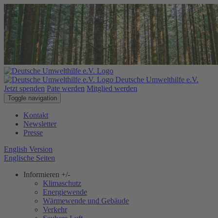
Deutsche Umwelthilfe e.V.
Jetzt spenden
Pate werden
Mitglied werden
Toggle navigation
Kontakt
Newsletter
Presse
English Version
Englische Seiten
Informieren
+/-
Klimaschutz
Energiewende
Wärmewende und Gebäude
Verkehr