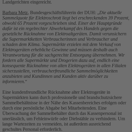
Landgerichten eingereicht.
Barbara Metz
, Bundesgeschäftsführerin der DUH: „
Die aktuelle
Sammelquote für Elektroschrott liegt bei erschreckenden 39 Prozent,
obwohl 65 Prozent vorgeschrieben sind. Einer der Hauptgründe
dafür ist ein regelrechter Abwehrkampf des Handels gegen die
gesetzliche Rücknahme von Elektroaltgeräten. Damit verunsichern
die Supermarktketten Verbraucherinnen und Verbraucher und
schaden dem Klima. Supermärkte erzielen mit dem Verkauf von
Elektrogeräten erhebliche Gewinne und müssen deshalb auch
Verantwortung für die sachgerechte Entsorgung übernehmen. Wir
fordern alle Supermärkte und Drogerien dazu auf, endlich eine
konsequente Rücknahme von alten Elektrogeräten in allen Filialen
sicherzustellen, verbraucherfreundliche Sammelmöglichkeiten
anzubieten und Kundinnen und Kunden aktiv darüber zu
informieren
.“
Eine kundenfreundliche Rücknahme alter Elektrogeräte in
Supermärkten kann durch professionelle und brandschutzsichere
Sammelbehältnisse in der Nähe des Kassenbereiches erfolgen oder
durch eine persönliche Abgabe bei Mitarbeitenden. Eine
Überwachung der Sammelbehälter durch das Kassenpersonal ist
unerlässlich, um Fehleinwürfe oder Diebstähle zu verhindern. Um
lange Wartezeiten zu vermeiden, ist außerdem ausreichend
geschultes Personal erforderlich.