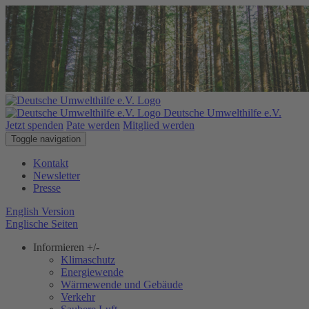
Deutsche Umwelthilfe e.V.
Jetzt spenden
Pate werden
Mitglied werden
Toggle navigation
Kontakt
Newsletter
Presse
English Version
Englische Seiten
Informieren
+/-
Klimaschutz
Energiewende
Wärmewende und Gebäude
Verkehr