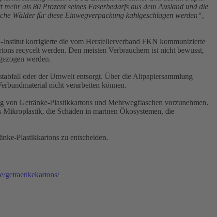
rt mehr als 80 Prozent seines Faserbedarfs aus dem Ausland und die
reiche Wälder für diese Einwegverpackung kahlgeschlagen werden“
,
Institut korrigierte die vom Herstellerverband FKN kommunizierte
tons recycelt werden. Den meisten Verbrauchern ist nicht bewusst,
abgezogen werden.
stabfall oder der Umwelt entsorgt. Über die Altpapiersammlung
Verbundmaterial nicht verarbeiten können.
tung von Getränke-Plastikkartons und Mehrwegflaschen vorzunehmen.
es Mikroplastik, die Schäden in marinen Ökosystemen, die
nke-Plastikkartons zu entscheiden.
e/getraenkekartons/