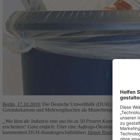
Berlin, 17.10.2019:
Die Deutsche Umwelthilfe (DUH) kritisiert die v
Getränkekartons und Mehrwegflaschen als Musterbeispiel für Green
„Wie lässt die Industrie eine aus bis zu 50 Prozent Kunststoff und A
erscheinen? Ganz einfach: Über eine Auftrags-Ökobilanz, die mit f
kommentiert DUH-Bundesgeschäftsführer
Jürgen Resch
.