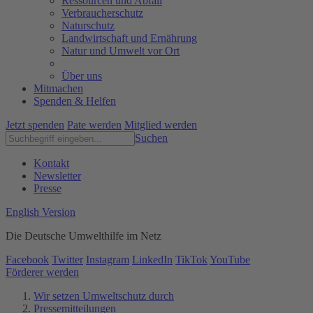
Ressourcen und Abfall
Verbraucherschutz
Naturschutz
Landwirtschaft und Ernährung
Natur und Umwelt vor Ort
Über uns
Mitmachen
Spenden & Helfen
Jetzt spenden
Pate werden
Mitglied werden
Suchen
Kontakt
Newsletter
Presse
English Version
Die Deutsche Umwelthilfe im Netz
Facebook
Twitter
Instagram
LinkedIn
TikTok
YouTube
Förderer werden
Wir setzen Umweltschutz durch
Pressemitteilungen