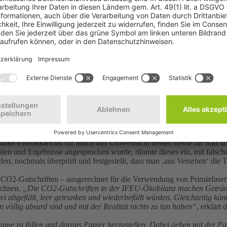
rmüllung der Landschaft, Eintrag der Kunststoffpartikel in Flüsse, S
achtung ausgeklammert. Auch die in der IFEU-Studie angenommene Rec
 eine Infografik der DUH zeigt. Demnach wird kaum mehr als ein Drittel
 zudem als nicht kreislauffähig, da diese immer wieder aus neuem Kun
 die Bezeichnung ‚Getränkekarton‘ täusche über den bis zu 50 Prozent
führer Tetra Pak bringt weltweit 721.000 Tonnen Plastik pro Jahr in
n weltweit.
ller erneut gezeigt, dass sie kein Interesse an ehrlichen Bewertungen
hland auf die Abfallhierarchie besonnen und stellt Mehrweg- über Ein
ftigkeit‘ von Einwegverpackungen verabschiedet. Anstatt Industriegut
portentfernungen von 1.443 Kilometern und für Saft und Nektar von 
nke-Plastikkartons für Milch aus Umweltsicht besser sowie für Saft u
ahlen und Ergebnisse angesprochen wurde, räumte dieses ein, mit fals
den, nochmals überprüft und festgestellt, dass man ‚aus Versehen‘ die
 CO2-Gutschriften – ausgerechnet für die Verwendung von Primärfasern
echnen.
„Die CO2-Gutschriften in der IFEU-Ökobilanz machen Getränk
i abgefüllt, leer getrunken und wiederbefüllt würden. Gleichzeitig kön
 völlig absurd sind und mit der Realität nichts zu tun haben“
, erklärt 
äume zu fällen und daraus Papier herzustellen. Dabei gehen mit der 