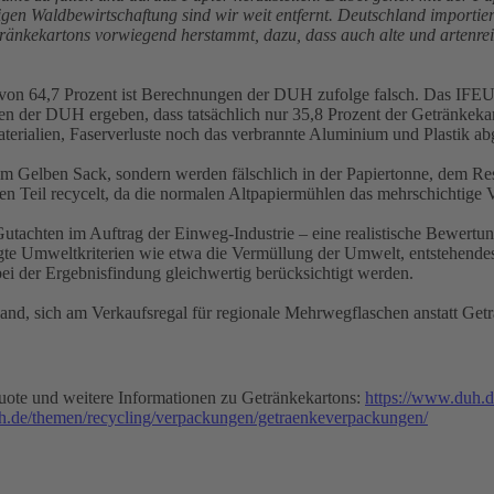
gen Waldbewirtschaftung sind wir weit entfernt. Deutschland importie
etränkekartons vorwiegend herstammt, dazu, dass auch alte und arten
on 64,7 Prozent ist Berechnungen der DUH zufolge falsch. Das IFEU-
n der DUH ergeben, dass tatsächlich nur 35,8 Prozent der Getränkekar
materialien, Faserverluste noch das verbrannte Aluminium und Plastik 
 im Gelben Sack, sondern werden fälschlich in der Papiertonne, dem Re
en Teil recycelt, da die normalen Altpapiermühlen das mehrschichtige 
 Gutachten im Auftrag der Einweg-Industrie – eine realistische Bewer
tigte Umweltkriterien wie etwa die Vermüllung der Umwelt, entstehend
i der Ergebnisfindung gleichwertig berücksichtigt werden.
d, sich am Verkaufsregal für regionale Mehrwegflaschen anstatt Geträ
ote und weitere Informationen zu Getränkekartons:
https://www.duh.d
h.de/themen/recycling/verpackungen/getraenkeverpackungen/