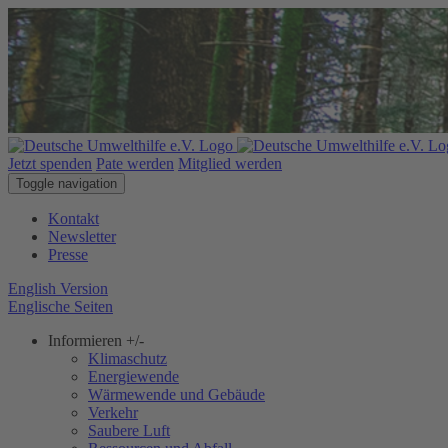
Jetzt spenden
Pate werden
Mitglied werden
Toggle navigation
Kontakt
Newsletter
Presse
English Version
Englische Seiten
Informieren
+/-
Klimaschutz
Energiewende
Wärmewende und Gebäude
Verkehr
Saubere Luft