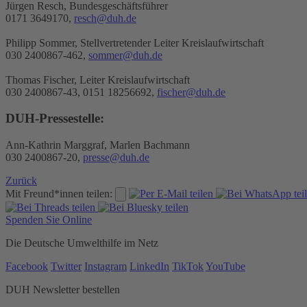
Jürgen Resch, Bundesgeschäftsführer
0171 3649170,
resch@duh.de
Philipp Sommer, Stellvertretender Leiter Kreislaufwirtschaft
030 2400867-462,
sommer@duh.de
Thomas Fischer, Leiter Kreislaufwirtschaft
030 2400867-43, 0151 18256692,
fischer@duh.de
DUH-Pressestelle:
Ann-Kathrin Marggraf, Marlen Bachmann
030 2400867-20,
presse@duh.de
Zurück
Mit Freund*innen teilen:
Spenden Sie Online
Die Deutsche Umwelthilfe im Netz
Facebook
Twitter
Instagram
LinkedIn
TikTok
YouTube
DUH Newsletter bestellen