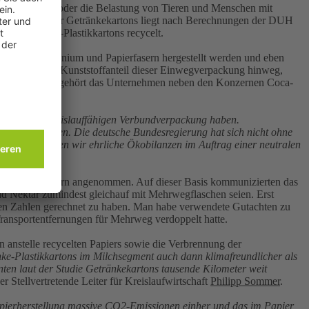
een und Meere oder die Belastung von Tieren und Menschen mit
yclingquote für Getränkekartons liegt nach Berechnungen der DUH
 der Getränke-Plastikkartons recycelt.
ststoff, Aluminium und Papierfasern hergestellt werden und eben
 ausmachenden Kunststoffanteil dieser Einwegverpackung hinweg,
 Verkehr. Damit gehört das Unternehmen neben den Konzernen Coca-
 ihrer nicht kreislauffähigen Verbundverpackung haben.
wegverpackungen. Die deutsche Bundesregierung hat sich nicht ohne
achten brauchen wir ehrliche Ökobilanzen im Auftrag einer neutralen
1.231 Kilometern angenommen. Auf dieser Basis kommunizierten das
nd Nektar zumindest gleichauf mit Mehrwegflaschen seien. Erst
chen Zahlen gerechnet zu haben. Man habe verwendete Gutachten zu
 Transportentfernungen für Mehrweg verdoppelt hatte.
 anstelle recycelten Papiers sowie die Verbrennung der
e-Plastikkartons im Milchsegment auch dann klimafreundlicher als
nten laut der Studie Getränkekartons tausende Kilometer weit
der Stellvertretende Leiter für Kreislaufwirtschaft
Philipp Sommer
.
Papierherstellung massive CO2-Emissionen einher und das im Papier