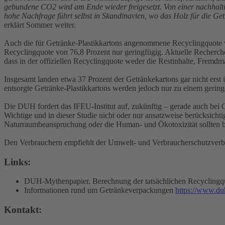
gebundene CO2 wird am Ende wieder freigesetzt. Von einer nachhalti
hohe Nachfrage führt selbst in Skandinavien, wo das Holz für die G
erklärt Sommer weiter.
Auch die für Getränke-Plastikkartons angenommene Recyclingquote v
Recyclingquote von 76,8 Prozent nur geringfügig. Aktuelle Recherche
dass in der offiziellen Recyclingquote weder die Restinhalte, Fremd
Insgesamt landen etwa 37 Prozent der Getränkekartons gar nicht erst
entsorgte Getränke-Plastikkartons werden jedoch nur zu einem gering
Die DUH fordert das IFEU-Institut auf, zukünftig – gerade auch bei
Wichtige und in dieser Studie nicht oder nur ansatzweise berücksich
Naturraumbeanspruchung oder die Human- und Ökotoxizität sollten be
Den Verbrauchern empfiehlt der Umwelt- und Verbraucherschutzverban
Links:
DUH-Mythenpapier, Berechnung der tatsächlichen Recyclingqu
Informationen rund um Getränkeverpackungen
https://www.du
Kontakt: