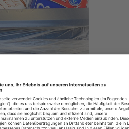
© Holzmann/ DUH
om Heidelberger IFEU-Institut im Juli 2019 veröffentlichte und zwis
washing.
luminium bestehende Einwegverpackung, die lediglich zu etwa einem Drit
alschen Angaben zu Mehrweg und dem Zauberinstrument der ‚CO2-Gutsc