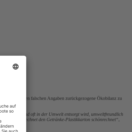
chenzeitlich wegen falschen Angaben zurückgezogene Ökobilanz zu
tel recycelt und oft in der Umwelt entsorgt wird, umweltfreundlich
hrift‘ ausgerechnet den Getränke-Plastikkarton schönrechnet“
,