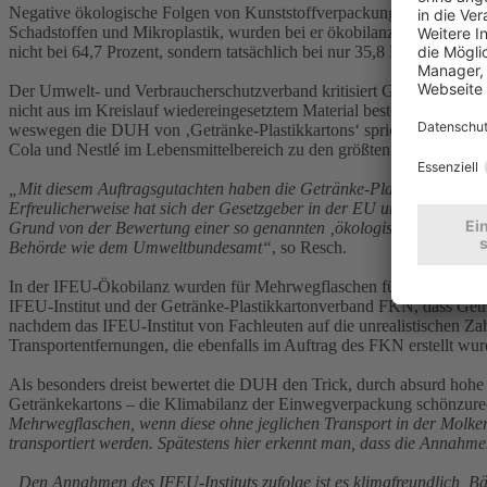
Negative ökologische Folgen von Kunststoffverpackungen, wie die Ve
Schadstoffen und Mikroplastik, wurden bei er ökobilanziellen Betr
nicht bei 64,7 Prozent, sondern tatsächlich bei nur 35,8 Prozent, wie
Der Umwelt- und Verbraucherschutzverband kritisiert Getränkekartons
nicht aus im Kreislauf wiedereingesetztem Material bestehen. Schon
weswegen die DUH von ‚Getränke-Plastikkartons‘ spricht. Der Markt
Cola und Nestlé im Lebensmittelbereich zu den größten Plastiksünder
„Mit diesem Auftragsgutachten haben die Getränke-Plastikkartonherste
Erfreulicherweise hat sich der Gesetzgeber in der EU und in Deutsc
Grund von der Bewertung einer so genannten ‚ökologischen Vorteilha
Behörde wie dem Umweltbundesamt“
, so Resch.
In der IFEU-Ökobilanz wurden für Mehrwegflaschen für Milch Trans
IFEU-Institut und der Getränke-Plastikkartonverband FKN, dass Geträ
nachdem das IFEU-Institut von Fachleuten auf die unrealistischen Z
Transportentfernungen, die ebenfalls im Auftrag des FKN erstellt wur
Als besonders dreist bewertet die DUH den Trick, durch absurd hohe
Getränkekartons – die Klimabilanz der Einwegverpackung schönzur
Mehrwegflaschen, wenn diese ohne jeglichen Transport in der Molkere
transportiert werden. Spätestens hier erkennt man, dass die Annahmen
„Den Annahmen des IFEU-Instituts zufolge ist es klimafreundlich, B