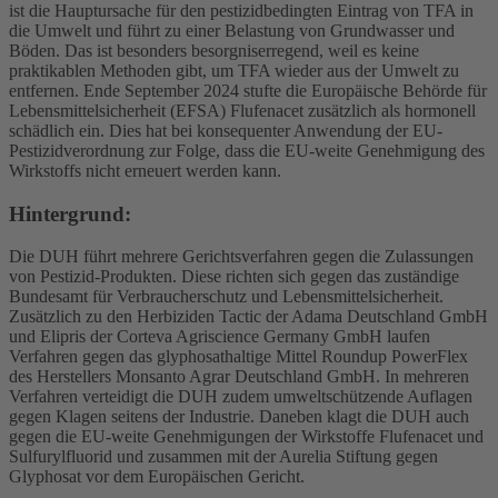
ist die Hauptursache für den pestizidbedingten Eintrag von TFA in
die Umwelt und führt zu einer Belastung von Grundwasser und
Böden. Das ist besonders besorgniserregend, weil es keine
praktikablen Methoden gibt, um TFA wieder aus der Umwelt zu
entfernen. Ende September 2024 stufte die Europäische Behörde für
Lebensmittelsicherheit (EFSA) Flufenacet zusätzlich als hormonell
schädlich ein. Dies hat bei konsequenter Anwendung der EU-
Pestizidverordnung zur Folge, dass die EU-weite Genehmigung des
Wirkstoffs nicht erneuert werden kann.
Hintergrund:
Die DUH führt mehrere Gerichtsverfahren gegen die Zulassungen
von Pestizid-Produkten. Diese richten sich gegen das zuständige
Bundesamt für Verbraucherschutz und Lebensmittelsicherheit.
Zusätzlich zu den Herbiziden Tactic der Adama Deutschland GmbH
und Elipris der Corteva Agriscience Germany GmbH laufen
Verfahren gegen das glyphosathaltige Mittel Roundup PowerFlex
des Herstellers Monsanto Agrar Deutschland GmbH. In mehreren
Verfahren verteidigt die DUH zudem umweltschützende Auflagen
gegen Klagen seitens der Industrie. Daneben klagt die DUH auch
gegen die EU-weite Genehmigungen der Wirkstoffe Flufenacet und
Sulfurylfluorid und zusammen mit der Aurelia Stiftung gegen
Glyphosat vor dem Europäischen Gericht.