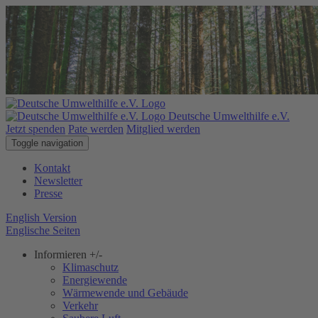
Deutsche Umwelthilfe e.V.
Jetzt spenden
Pate werden
Mitglied werden
Toggle navigation
Kontakt
Newsletter
Presse
English Version
Englische Seiten
Informieren
+/-
Klimaschutz
Energiewende
Wärmewende und Gebäude
Verkehr