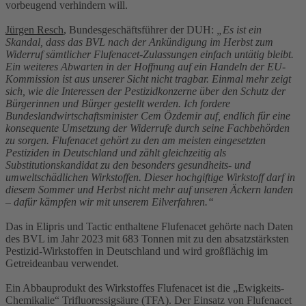
vorbeugend verhindern will.
Jürgen Resch
, Bundesgeschäftsführer der DUH:
„Es ist ein
Skandal, dass das BVL nach der Ankündigung im Herbst zum
Widerruf sämtlicher Flufenacet-Zulassungen einfach untätig bleibt.
Ein weiteres Abwarten in der Hoffnung auf ein Handeln der EU-
Kommission ist aus unserer Sicht nicht tragbar. Einmal mehr zeigt
sich, wie die Interessen der Pestizidkonzerne über den Schutz der
Bürgerinnen und Bürger gestellt werden. Ich fordere
Bundeslandwirtschaftsminister Cem Özdemir auf, endlich für eine
konsequente Umsetzung der Widerrufe durch seine Fachbehörden
zu sorgen. Flufenacet gehört zu den am meisten eingesetzten
Pestiziden in Deutschland und zählt gleichzeitig als
Substitutionskandidat zu den besonders gesundheits- und
umweltschädlichen Wirkstoffen. Dieser hochgiftige Wirkstoff darf in
diesem Sommer und Herbst nicht mehr auf unseren Äckern landen
– dafür kämpfen wir mit unserem Eilverfahren.“
Das in Elipris und Tactic enthaltene Flufenacet gehörte nach Daten
des BVL im Jahr 2023 mit 683 Tonnen mit zu den absatzstärksten
Pestizid-Wirkstoffen in Deutschland und wird großflächig im
Getreideanbau verwendet.
Ein Abbauprodukt des Wirkstoffes Flufenacet ist die „Ewigkeits-
Chemikalie“ Trifluoressigsäure (TFA). Der Einsatz von Flufenacet