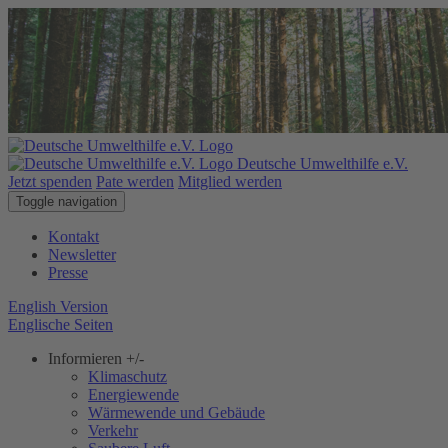
Deutsche Umwelthilfe e.V.
Jetzt spenden
Pate werden
Mitglied werden
Toggle navigation
Kontakt
Newsletter
Presse
English Version
Englische Seiten
Informieren
+/-
Klimaschutz
Energiewende
Wärmewende und Gebäude
Verkehr