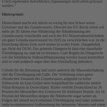
Urteil ergebenden betrieblichen Anpassungen nicht allein gelassen
werden.“
Hintergrund:
Deutschland macht seit Jahren zu wenig für den Schutz seiner
Gewässer und des Grundwassers. Obwohl das EU-Recht schon seit
mehr als 30 Jahren eine Minderung der Nitratbelastung des
Grundwassers vorschreibt und nach der EU-Wasserrahmenrichtlinie
ein guter Grundwasserzustand bis 2015 zu verwirklichen war, ist die
Erreichung dieses Ziels noch immer in weiter Ferne. Hauptdefizit
aus Sicht der DUH: Das geltende Düngerecht lässt eine dauerhafte
Überdüngung zu, statt sie zu bremsen. Gute Regeln im Düngerecht
wie die betriebliche Nährstoffbilanzierung werden kaum kontrolliert
und es wird politisch sogar über ihre Abschaffung diskutiert.
Gründe für die Belastung sind unter anderem die Massentierhaltung
und die Überdüngung mit Gülle. Die Verfehlung eines guten
chemischen Zustands des Grundwassers aufgrund zu hoher
Nitratwerte im Ems-Gebiet steht beispielhaft für zahlreiche andere
Nitrat-Hotspots in Deutschland. Bisher verfehlt Deutschland an 26
Prozent der Messstellen den Grenzwert für trinkbares Wasser. An 16
Prozent der Messstellen steigen die Nitratwerte sogar weiter an.
Folgen der aktuell noch erlaubten Überdüngung sind unter anderem
mehr kostenintensive Aufbereitung des belasteten Wassers und somit