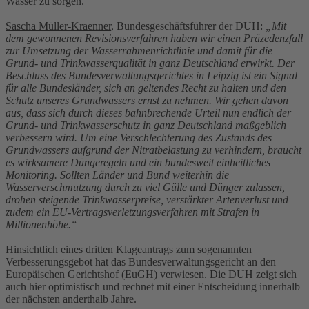
Wasser zu sorgen.
Sascha Müller-Kraenner
, Bundesgeschäftsführer der DUH:
„Mit
dem gewonnenen Revisionsverfahren haben wir einen Präzedenzfall
zur Umsetzung der Wasserrahmenrichtlinie und damit für die
Grund- und Trinkwasserqualität in ganz Deutschland erwirkt. Der
Beschluss des Bundesverwaltungsgerichtes in Leipzig ist ein Signal
für alle Bundesländer, sich an geltendes Recht zu halten und den
Schutz unseres Grundwassers ernst zu nehmen. Wir gehen davon
aus, dass sich durch dieses bahnbrechende Urteil nun endlich der
Grund- und Trinkwasserschutz in ganz Deutschland maßgeblich
verbessern wird. Um eine Verschlechterung des Zustands des
Grundwassers aufgrund der Nitratbelastung zu verhindern, braucht
es wirksamere Düngeregeln und ein bundesweit einheitliches
Monitoring. Sollten Länder und Bund weiterhin die
Wasserverschmutzung durch zu viel Gülle und Dünger zulassen,
drohen steigende Trinkwasserpreise, verstärkter Artenverlust und
zudem ein EU-Vertragsverletzungsverfahren mit Strafen in
Millionenhöhe.“
Hinsichtlich eines dritten Klageantrags zum sogenannten
Verbesserungsgebot hat das Bundesverwaltungsgericht an den
Europäischen Gerichtshof (EuGH) verwiesen. Die DUH zeigt sich
auch hier optimistisch und rechnet mit einer Entscheidung innerhalb
der nächsten anderthalb Jahre.