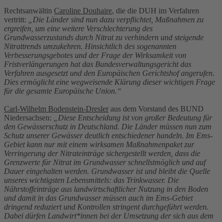
Rechtsanwältin
Caroline Douhaire
, die die DUH im Verfahren
vertritt:
„Die Länder sind nun dazu verpflichtet, Maßnahmen zu
ergreifen, um eine weitere Verschlechterung des
Grundwasserzustands durch Nitrat zu verhindern und steigende
Nitrattrends umzukehren. Hinsichtlich des sogenannten
Verbesserungsgebotes und der Frage der Wirksamkeit von
Fristverlängerungen hat das Bundesverwaltungsgericht das
Verfahren ausgesetzt und den Europäischen Gerichtshof angerufen.
Dies ermöglicht eine wegweisende Klärung dieser wichtigen Frage
für die gesamte Europäische Union.“
Carl-Wilhelm Bodenstein-Dresler
aus dem Vorstand des BUND
Niedersachsen:
„Diese Entscheidung ist von großer Bedeutung für
den Gewässerschutz in Deutschland. Die Länder müssen nun zum
Schutz unserer Gewässer deutlich entschiedener handeln. Im Ems-
Gebiet kann nur mit einem wirksamen Maßnahmenpaket zur
Verringerung der Nitrateinträge sichergestellt werden, dass die
Grenzwerte für Nitrat im Grundwasser schnellstmöglich und auf
Dauer eingehalten werden. Grundwasser ist und bleibt die Quelle
unseres wichtigsten Lebensmittels: das Trinkwasser. Die
Nährstoffeinträge aus landwirtschaftlicher Nutzung in den Boden
und damit in das Grundwasser müssen auch im Ems-Gebiet
dringend reduziert und Kontrollen stringent durchgeführt werden.
Dabei dürfen Landwirt*innen bei der Umsetzung der sich aus dem