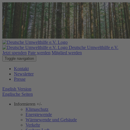
Deutsche Umwelthilfe e.V.
Jetzt spenden
Pate werden
Mitglied werden
Toggle navigation
Kontakt
Newsletter
Presse
English Version
Englische Seiten
Informieren
+/-
Klimaschutz
Energiewende
Wärmewende und Gebäude
Verkehr