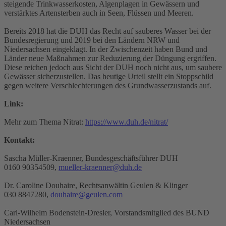
steigende Trinkwasserkosten, Algenplagen in Gewässern und
verstärktes Artensterben auch in Seen, Flüssen und Meeren.
Bereits 2018 hat die DUH das Recht auf sauberes Wasser bei der
Bundesregierung und 2019 bei den Ländern NRW und
Niedersachsen eingeklagt. In der Zwischenzeit haben Bund und
Länder neue Maßnahmen zur Reduzierung der Düngung ergriffen.
Diese reichen jedoch aus Sicht der DUH noch nicht aus, um saubere
Gewässer sicherzustellen. Das heutige Urteil stellt ein Stoppschild
gegen weitere Verschlechterungen des Grundwasserzustands auf.
Link:
Mehr zum Thema Nitrat:
https://www.duh.de/nitrat/
Kontakt:
Sascha Müller-Kraenner, Bundesgeschäftsführer DUH
0160 90354509,
mueller-kraenner@duh.de
Dr. Caroline Douhaire, Rechtsanwältin Geulen & Klinger
030 8847280,
douhaire@geulen.com
Carl-Wilhelm Bodenstein-Dresler, Vorstandsmitglied des BUND
Niedersachsen