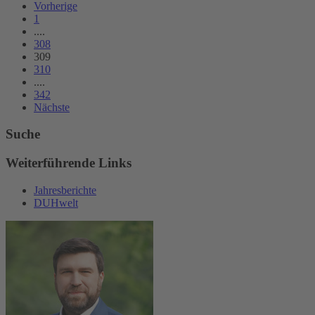
Vorherige
1
....
308
309
310
....
342
Nächste
Suche
Weiterführende Links
Jahresberichte
DUHwelt