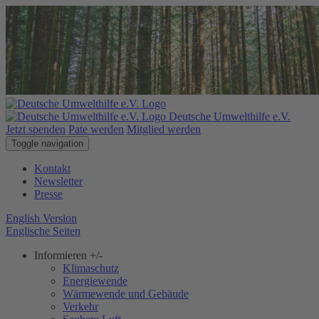
Deutsche Umwelthilfe e.V.
Jetzt spenden
Pate werden
Mitglied werden
Toggle navigation
Kontakt
Newsletter
Presse
English Version
Englische Seiten
Informieren
+/-
Klimaschutz
Energiewende
Wärmewende und Gebäude
Verkehr