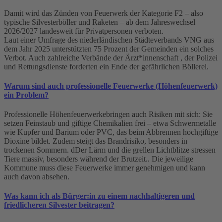
Damit wird das Zünden von Feuerwerk der Kategorie F2 – also
typische Silvesterböller und Raketen – ab dem Jahreswechsel
2026/2027 landesweit für Privatpersonen verboten.
Laut einer Umfrage des niederländischen Städteverbands VNG aus
dem Jahr 2025 unterstützten 75 Prozent der Gemeinden ein solches
Verbot. Auch zahlreiche Verbände der Ärzt*innenschaft , der Polizei
und Rettungsdienste forderten ein Ende der gefährlichen Böllerei.
Warum sind auch professionelle Feuerwerke (Höhenfeuerwerk)
ein Problem?
Professionelle Höhenfeuerwerkebringen auch Risiken mit sich: Sie
setzen Feinstaub und giftige Chemikalien frei – etwa Schwermetalle
wie Kupfer und Barium oder PVC, das beim Abbrennen hochgiftige
Dioxine bildet. Zudem steigt das Brandrisiko, besonders in
trockenen Sommern. dDer Lärm und die grellen Lichtblitze stressen
Tiere massiv, besonders während der Brutzeit.. Die jeweilige
Kommune muss diese Feuerwerke immer genehmigen und kann
auch davon absehen.
Was kann ich als Bürger:in zu einem nachhaltigeren und
friedlicheren Silvester beitragen?