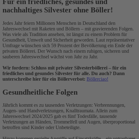
Für ein friedliches, gesundes und
nachhaltiges Silvester ohne Böller!
Jedes Jahr feiern Millionen Menschen in Deutschland den
Jahreswechsel mit Raketen und Böllern – mit gravierenden Folgen.
Was viele als Tradition ansehen, ist längst zu einem Problem für
Gesundheit, Umwelt und Sicherheit geworden. Laut repräsentativer
Umfrage wünschen sich 59 Prozent der Bevölkerung ein Ende der
privaten Böllerei. Der Wunsch nach einem ruhigen, sicheren und
sauberen Jahreswechsel wächst von Jahr zu Jahr.
Wir fordern: Schluss mit privater Silvesterböllerei – für ein
friedliches und gesundes Silvester für alle. Du auch? Dann
unterschreibe hier für ein Böllerverbot:
Böllerciao!
Gesundheitliche Folgen
Jährlich kommt es zu tausenden Verletzungen: Verbrennungen,
Augen- und Handverletzungen, Knalltraumata. Allein zum
Jahreswechsel 2024/2025 gab es fünf Todesfälle, tausende
Verletzungen an Händen, Trommelfell und Augen, überproportional
betroffen sind Kinder oder Unbeteiligte.
Hinzu kommen gezielte Angriffe auf Einsatzkräfte – ein untragbarer