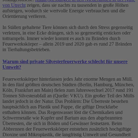
von Utrecht
zeigen, dass sie nachts zu tausenden in große Höhen
aufsteigen, wodurch sie wertvolle Energie verbrauchen und die
Orientierung verlieren.
In Ställen gehaltene Tiere können sich durch den Stress gegenseitig
verletzen, in eine Ecke drängen, sich so gegenseitig ersticken oder
tottrampeln. Immer wieder kommt es auch zu Bränden durch
Feuerwerkskörper – allein 2019 und 2020 gab es rund 27 Bränden
in Tierhaltungsbetrieben.
Warum sind private Silvesterfeuerwerke schlecht für unsere
Umwelt?
Feuerwerkskörper hinterlassen jedes Jahr enorme Mengen an Müll.
In den fünf größten deutschen Städten (Berlin, Hamburg, München,
Köln, Frankfurt am Main) fielen zum Jahreswechsel 2017 rund 191
Tonnen Silvesterabfall an (Quelle: VKU). Ein großer Teil des Mülls
landet jedoch in der Natur. Das Problem: Die Überreste bestehen
hauptsächlich aus Plastik und Pappe, die giftige Druckfarbe
enthalten können. Das Regenwasser löst die Chemikalien und
Schwermetalle wie Kupfer und Barium aus den abgebrannten
Überresten, die sich in Böden und Gewässer festsetzen. Beim
Abbrennen der Feuerwerkskörper entstehen zusätzlich hochgiftige
Dioxine und Mikroplastik, die langfristig Umwelt und Gesundheit