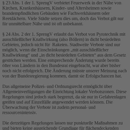
§ 23 Abs. 1 der 1. SprengV verbietet Feuerwerk in der Nähe von
Kirchen, Krankenhäusern, Kinder- und Altersheimen sowie
brandempfindlichen Gebäuden wie Fachwerkhäusern oder
Reetdächern. Viele Städte setzen dies um, doch das Verbot gilt nur
für unmittelbare Nähe und ist oft unbekannt.
§ 24 Abs. 2 der 1. SprengV erlaubt das Verbot von Pyrotechnik mit
ausschließlicher Knallwirkung (also Böllern) in dicht besiedelten
Gebieten, jedoch nicht für Raketen. Stadtweite Verbote sind nur
möglich, wenn die Einschränkungen „mit ausschließlicher
Knallwirkung“ und „in dicht besiedelten Gebieten“ aus dem Gesetz
gestrichen werden. Eine entsprechende Änderung wurde bereits
öfter von Ländern in den Bundesrat eingebracht, war aber bisher
noch nicht erfolgreich. Die Änderung müsste unserer Meinung nach
von der Bundesregierung kommen, damit sie Erfolgschancen hat.
Das allgemeine Polizei- und Ordnungsrecht ermöglicht über
Allgemeinverfügungen die Einrichtung lokaler Verbotszonen. Diese
Regelungen sind jedoch stark begrenzt, da sie nur in Gefahrenlagen
greifen und auf Einzelfälle angewendet werden können. Die
Überwachung der Verbote ist zudem personal- und
ressourcenintensiv.
Die derzeitigen Regelungen lassen nur punktuelle Maßnahmen zu
und bieten keine ausreichende Grundlage für flächendeckenden