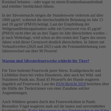
Kreislauf belasten – oder sogar zu einem Krankenhausaufenthalt
und erhöhter Sterblichkeit führen.
In der Silvesternacht steigen die Stundenwerte vielerorts auf über
1000 µg/m³, während die durchschnittliche Belastung im Jahr 15
und 18 µg/m³ (PM10) beträgt. Laut der Empfehlung der
Weltgesundheitsorganisation sollte ein Grenzwert von 45 µg/m³
(PM10) nicht öfter als an drei Tagen im Jahr überschritten werden –
je nach Wetterlage, wird schon an den ersten drei Tagen des neuen
Jahres wird dieser Grenzwert deutlich überschritten. In Jahren mit
Verkaufsverbot (2020 und 2021) sank die Feinstaubbelastung zum
Jahreswechsel um über 90 Prozent!
Warum sind Silvesterfeuerwerke schlecht für Tiere?
Für Tiere bedeutet Feuerwerk purer Stress. Knallgeräusche und
Lichtblitze lösen bei vielen Haustieren, aber auch bei Wild- und
Nutztieren Panik aus. Rund 45 Prozent% der Hunde reagieren
ängstlich auf Feuerwerk. Laut des
PAW-Bericht 2018
berichten über
die Hälfte der Tierärzt:innen von einer Zunahme solcher
Angststörungen.
Auch Wildtiere geraten durch den Feuerwerkslärm in Panik:
Besonders Vögel reagieren stark auf die lauten und unvermittelten
Knallgeräusche.
Radar-Messungen in den Niederlanden in der Nähe