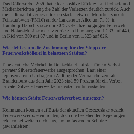
Das Böllerverbot 2020 hatte klar positive Effekte: Laut Polizei- und
Medienberichten ging die Zahl der Verletzten deutlich zurück. Auch
die Luftqualität verbesserte sich stark – etwa in München sank der
Feinstaubwert (PM10) an der Landshuter Allee um 71 %, in
Hamburg-Habichtstraße um 70 %. Gleichzeitig gingen Feuerwehr-
und Notarzteinsätze massiv zurück: in Hamburg von 1.233 auf 440,
in Kiel von 300 auf 67 und in Berlin von 1.523 auf 826.
Wie steht es um die Zustimmung für den Stopp der
Feuerwerksböllerei in belasteten Städten?
Eine deutliche Mehrheit in Deutschland hat sich für ein Verbot
privater Silvesterfeuerwerke ausgesprochen. Laut einer
repräsentativen Umfrage im Auftrag der Verbraucherzentrale
Brandenburg aus dem Jahr 2023 sind 59 Prozent für ein Verbot
privater Silvesterfeuerwerke in deutschen Innenstädten.
Wie können Städte Feuerwerksverbote umsetzen?
Kommunen können auf Basis der aktuellen Gesetzeslage gezielt
Feuerwerksverbote einrichten, doch die bestehenden Regelungen
reichen bei weitem nicht aus, um umfassenden Schutz zu
gewährleisten: