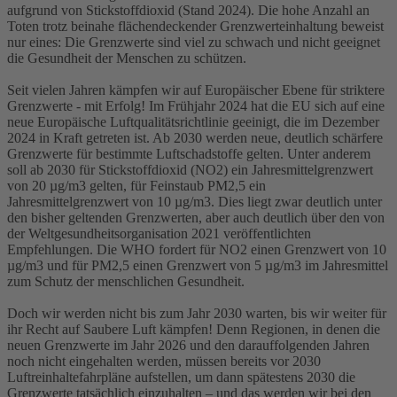
aufgrund von Stickstoffdioxid (Stand 2024). Die hohe Anzahl an
Toten trotz beinahe flächendeckender Grenzwerteinhaltung beweist
nur eines: Die Grenzwerte sind viel zu schwach und nicht geeignet
die Gesundheit der Menschen zu schützen.
Seit vielen Jahren kämpfen wir auf Europäischer Ebene für striktere
Grenzwerte - mit Erfolg! Im Frühjahr 2024 hat die EU sich auf eine
neue Europäische Luftqualitätsrichtlinie geeinigt, die im Dezember
2024 in Kraft getreten ist. Ab 2030 werden neue, deutlich schärfere
Grenzwerte für bestimmte Luftschadstoffe gelten. Unter anderem
soll ab 2030 für Stickstoffdioxid (NO2) ein Jahresmittelgrenzwert
von 20 µg/m3 gelten, für Feinstaub PM2,5 ein
Jahresmittelgrenzwert von 10 µg/m3. Dies liegt zwar deutlich unter
den bisher geltenden Grenzwerten, aber auch deutlich über den von
der Weltgesundheitsorganisation 2021 veröffentlichten
Empfehlungen. Die WHO fordert für NO2 einen Grenzwert von 10
µg/m3 und für PM2,5 einen Grenzwert von 5 µg/m3 im Jahresmittel
zum Schutz der menschlichen Gesundheit.
Doch wir werden nicht bis zum Jahr 2030 warten, bis wir weiter für
ihr Recht auf Saubere Luft kämpfen! Denn Regionen, in denen die
neuen Grenzwerte im Jahr 2026 und den darauffolgenden Jahren
noch nicht eingehalten werden, müssen bereits vor 2030
Luftreinhaltefahrpläne aufstellen, um dann spätestens 2030 die
Grenzwerte tatsächlich einzuhalten – und das werden wir bei den