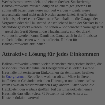
Wechselstrom umwandelt, und einem Stecker. Steckerfertige
Balkonkraftwerke müssen lediglich an einem geeigneten Ort
aufgestellt beziehungsweise montiert werden – idealerweise
unverschattet und nicht nach Norden ausgerichtet. Hierfür eignet
sich beispielsweise der Gitter- oder Betonbalkon, die Garage, der
Vorgarten oder die Hauswand. Anschließend kann der Stecker in die
Steckdose gesteckt werden und schon – Sonnenschein vorausgesetzt
– speist das Gerät Strom in das Haushaltsnetz ein, der direkt
verbraucht werden kann. Damit das Ganze auch in der Praxis so
einfach bleibt, setzen wir uns dafür ein, Hürden für
Balkonkraftwerke abzubauen!
Attraktive Lösung für jedes Einkommen
Balkonkraftwerke können vielen Menschen zielgerichtet helfen, die
besonders unter der aktuellen Energiepreiskrise leiden. Gerade
Haushalte mit geringerem Einkommen geraten immer häufiger
in
Energiearmut
. Betroffene wohnen oft zur Miete in älteren,
ineffizienten Gebäuden mit alten Heizungen und können selbst
kaum etwas an dieser misslichen Lage ändern. Auch wenn die
Heizkosten den weitaus größten Teil der Energiekosten eines
Haushalts darstellen (circa 75 Prozent), ist jeder Ansatz zur
Kostenreduktion wertvoll.