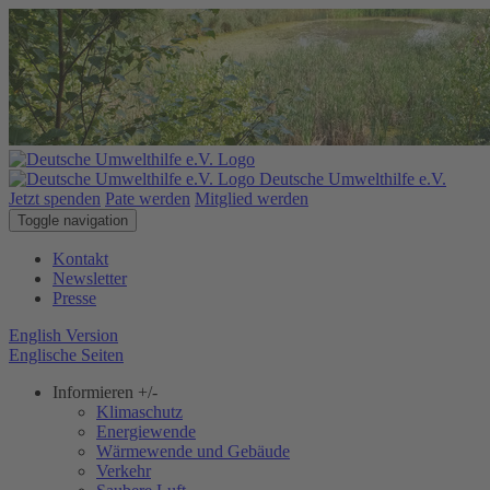
Deutsche Umwelthilfe e.V.
Jetzt spenden
Pate werden
Mitglied werden
Toggle navigation
Kontakt
Newsletter
Presse
English Version
Englische Seiten
Informieren
+/-
Klimaschutz
Energiewende
Wärmewende und Gebäude
Verkehr