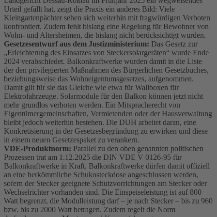
Landgericht Dessau-Roßlau im Frühjahr 2025 ein wegweisendes
Urteil gefällt hat, zeigt die Praxis ein anderes Bild: Viele
Kleingartenpächter sehen sich weiterhin mit fragwürdigen Verboten
konfrontiert. Zudem fehlt bislang eine Regelung für Bewohner von
Wohn- und Altersheimen, die bislang nicht berücksichtigt wurden.
Gesetzesentwurf aus dem Justizministerium:
Das Gesetz zur
„Erleichterung des Einsatzes von Steckersolargeräten“ wurde Ende
2024 verabschiedet. Balkonkraftwerke wurden damit in die Liste
der den privilegierten Maßnahmen des Bürgerlichen Gesetzbuches,
beziehungsweise das Wohneigentumsgesetzes, aufgenommen.
Damit gilt für sie das Gleiche wie etwa für Wallboxen für
Elektrofahrzeuge. Solarmodule für den Balkon können jetzt nicht
mehr grundlos verboten werden. Ein Mitspracherecht von
Eigentümergemeinschaften, Vermietenden oder der Hausverwaltung
bleibt jedoch weiterhin bestehen. Die DUH arbeitet daran, eine
Konkretisierung in der Gesetzesbegründung zu erwirken und diese
in einem neuen Gesetzespaket zu verankern.
VDE-Produktnorm:
Parallel zu den oben genannten politischen
Prozessen trat am 1.12.2025 die DIN VDE V 0126-95 für
Balkonkraftwerke in Kraft. Balkonkraftwerke dürfen damit offiziell
an eine herkömmliche Schukosteckdose angeschlossen werden,
sofern der Stecker geeignete Schutzvorrichtungen am Stecker oder
Wechselrichter vorhanden sind. Die Einspeiseleistung ist auf 800
Watt begrenzt, die Modulleistung darf – je nach Stecker – bis zu 960
bzw. bis zu 2000 Watt betragen. Zudem regelt die Norm