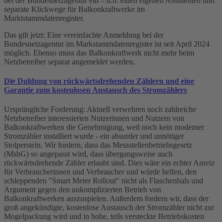
bei der Bundesnetzagentur ein – d.h. einen eigenen Assistenten und
separate Klickwege für Balkonkraftwerke im
Marktstammdatenregister.
Das gilt jetzt: Eine vereinfachte Anmeldung bei der
Bundesnetzagentur im Markstammdatenregister ist seit April 2024
möglich. Ebenso muss das Balkonkraftwerk nicht mehr beim
Netzbetreiber separat angemeldet werden.
Die Duldung von rückwärtsdrehenden Zählern und eine
Garantie zum kostenlosen Austausch des Stromzählers
Ursprüngliche Forderung: Aktuell verwehren noch zahlreiche
Netzbetreiber interessierten Nutzerinnen und Nutzern von
Balkonkraftwerken die Genehmigung, weil noch kein moderner
Stromzähler installiert wurde - ein absurder und unnötiger
Stolperstein. Wir fordern, dass das Messstellenbetriebsgesetz
(MsbG) so angepasst wird, dass übergangsweise auch
rückwärtsdrehende Zähler erlaubt sind. Dies wäre ein echter Anreiz
für Verbraucherinnen und Verbraucher und würde helfen, den
schleppenden "Smart Meter Rollout" nicht als Flaschenhals und
Argument gegen den unkomplizierten Betrieb von
Balkonkraftwerken auszuspielen. Außerdem fordern wir, dass der
groß angekündigte, kostenlose Austausch der Stromzähler nicht zur
Mogelpackung wird und in hohe, teils versteckte Betriebskosten