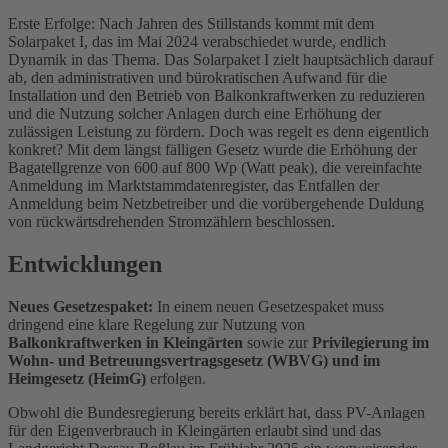
Erste Erfolge: Nach Jahren des Stillstands kommt mit dem
Solarpaket I, das im Mai 2024 verabschiedet wurde, endlich
Dynamik in das Thema. Das Solarpaket I zielt hauptsächlich darauf
ab, den administrativen und bürokratischen Aufwand für die
Installation und den Betrieb von Balkonkraftwerken zu reduzieren
und die Nutzung solcher Anlagen durch eine Erhöhung der
zulässigen Leistung zu fördern. Doch was regelt es denn eigentlich
konkret? Mit dem längst fälligen Gesetz wurde die Erhöhung der
Bagatellgrenze von 600 auf 800 Wp (Watt peak), die vereinfachte
Anmeldung im Marktstammdatenregister, das Entfallen der
Anmeldung beim Netzbetreiber und die vorübergehende Duldung
von rückwärtsdrehenden Stromzählern beschlossen.
Entwicklungen
Neues Gesetzespaket:
In einem neuen Gesetzespaket muss
dringend eine klare Regelung zur Nutzung von
Balkonkraftwerken in Kleingärten
sowie zur
Privilegierung im
Wohn- und Betreuungsvertragsgesetz (WBVG) und im
Heimgesetz (HeimG)
erfolgen.
Obwohl die Bundesregierung bereits erklärt hat, dass PV-Anlagen
für den Eigenverbrauch in Kleingärten erlaubt sind und das