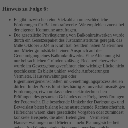
Hinweis zu Folge 6:
Es gibt inzwischen eine Vielzahl an unterschiedliche
Förderungen für Balkonkraftwerke. Wir empfehlen zuerst bei
der eigenen Kommune anzufragen.
Die gesetzliche Privilegierung von Balkonkraftwerken wurde
durch ein Gesetzespaket des Justizministeriums geregelt, das
Mitte Oktober 2024 in Kraft trat. Seitdem haben Mieterinnen
und Mieter grundsätzlich einen Anspruch auf die
Genehmigung eines Balkonkraftwerks. Eine Ablehnung ist
nur bei sachlichen Gründen zulässig. Bedauerlicherweise
wurde im Gesetzgebungsverfahren eine wichtige Lücke nicht
geschlossen: Es bleibt unklar, welche Anforderungen
Vermieter, Hausverwaltungen oder
Eigentümergemeinschaften im Genehmigungsprozess stellen
dürfen. In der Praxis führt dies häufig zu unverhältnismäßigen
Forderungen, etwa umfassenden elektrotechnischen
Prüfungen des gesamten Gebäudes oder Freigabeerklärungen
der Feuerwehr. Die bestehende Umkehr der Darlegungs- und
Beweislast bietet bislang keine ausreichende Rechtssicherheit.
Hilfreicher wären klare gesetzliche Vorgaben oder zumindest
konkrete Beispiele, die allen Beteiligten – Vermietern,
Hausverwaltungen und Mietern – mehr Planungssicherheit
geben. So könnten eindeutig geregelt werden, welche