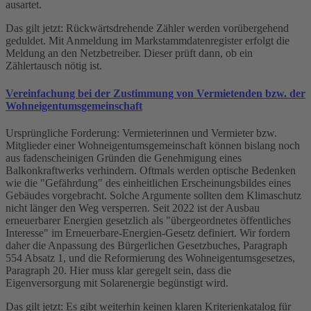
ausartet.
Das gilt jetzt: Rückwärtsdrehende Zähler werden vorübergehend
geduldet. Mit Anmeldung im Markstammdatenregister erfolgt die
Meldung an den Netzbetreiber. Dieser prüft dann, ob ein
Zählertausch nötig ist.
Vereinfachung bei der Zustimmung von Vermietenden bzw. der
Wohneigentumsgemeinschaft
Ursprüngliche Forderung: Vermieterinnen und Vermieter bzw.
Mitglieder einer Wohneigentumsgemeinschaft können bislang noch
aus fadenscheinigen Gründen die Genehmigung eines
Balkonkraftwerks verhindern. Oftmals werden optische Bedenken
wie die "Gefährdung" des einheitlichen Erscheinungsbildes eines
Gebäudes vorgebracht. Solche Argumente sollten dem Klimaschutz
nicht länger den Weg versperren. Seit 2022 ist der Ausbau
erneuerbarer Energien gesetzlich als "übergeordnetes öffentliches
Interesse" im Erneuerbare-Energien-Gesetz definiert. Wir fordern
daher die Anpassung des Bürgerlichen Gesetzbuches, Paragraph
554 Absatz 1, und die Reformierung des Wohneigentumsgesetzes,
Paragraph 20. Hier muss klar geregelt sein, dass die
Eigenversorgung mit Solarenergie begünstigt wird.
Das gilt jetzt: Es gibt weiterhin keinen klaren Kriterienkatalog für