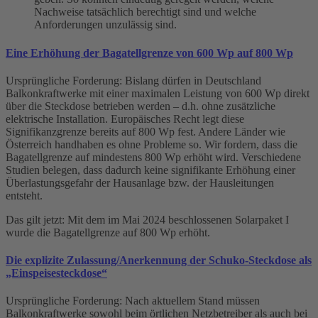
Nachweise tatsächlich berechtigt sind und welche
Anforderungen unzulässig sind.
Eine Erhöhung der Bagatellgrenze von 600 Wp auf 800 Wp
Ursprüngliche Forderung:
Bislang dürfen in Deutschland
Balkonkraftwerke mit einer maximalen Leistung von 600 Wp direkt
über die Steckdose betrieben werden – d.h. ohne zusätzliche
elektrische Installation. Europäisches Recht legt diese
Signifikanzgrenze bereits auf 800 Wp fest. Andere Länder wie
Österreich handhaben es ohne Probleme so. Wir fordern, dass die
Bagatellgrenze auf mindestens 800 Wp erhöht wird. Verschiedene
Studien belegen, dass dadurch keine signifikante Erhöhung einer
Überlastungsgefahr der Hausanlage bzw. der Hausleitungen
entsteht.
Das gilt jetzt:
Mit dem im Mai 2024 beschlossenen Solarpaket I
wurde die Bagatellgrenze auf 800 Wp erhöht.
Die explizite Zulassung/Anerkennung der Schuko-Steckdose als
„Einspeisesteckdose“
Ursprüngliche Forderung: Nach aktuellem Stand müssen
Balkonkraftwerke sowohl beim örtlichen Netzbetreiber als auch bei