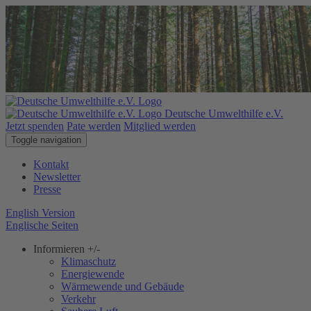
Deutsche Umwelthilfe e.V.
Jetzt spenden
Pate werden
Mitglied werden
Toggle navigation
Kontakt
Newsletter
Presse
English Version
Englische Seiten
Informieren
+/-
Klimaschutz
Energiewende
Wärmewende und Gebäude
Verkehr