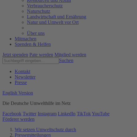
Ressourcen und Abfall
Verbraucherschutz
Naturschutz
Landwirtschaft und Ernährung
Natur und Umwelt vor Ort
Über uns
Mitmachen
Spenden & Helfen
Jetzt spenden
Pate werden
Mitglied werden
Suchen
Kontakt
Newsletter
Presse
English Version
Die Deutsche Umwelthilfe im Netz
Facebook
Twitter
Instagram
LinkedIn
TikTok
YouTube
Förderer werden
Wir setzen Umweltschutz durch
Pressemitteilungen