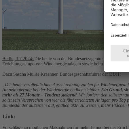
Berlin, 3.7.2024:
Die heute von der Bundesnetzagentur veröffentlich
Errichtungstempo von Windenergieanlagen sowie beim Zubau von Wi
Dazu
Sascha Müller-Kraenner
, Bundesgeschäftsführer der DUH:
„Die heute veröffentlichten Ausschreibungszahlen für Windenergiea
Ampelregierung bei der Windenergie endlich sichtbar.
Ein Grund, sic
mehr als 27 Monate – Tendenz steigend.
Wir fordern den selbsterna
so ist sein Versprechen von vier bis fünf errichteten Anlagen pro Tag
Bundesländer außerdem auf, endlich aktiv zu werden, mehr Flächen f
Link:
Vorschläge zu möglichen Maßnahmen für mehr Tempo bei der Erricht