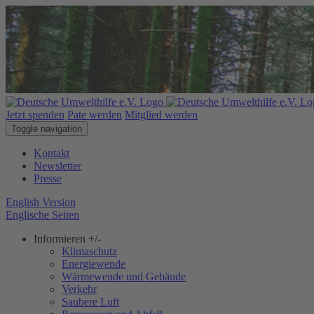
Jetzt spenden
Pate werden
Mitglied werden
Toggle navigation
Kontakt
Newsletter
Presse
English Version
Englische Seiten
Informieren
+/-
Klimaschutz
Energiewende
Wärmewende und Gebäude
Verkehr
Saubere Luft