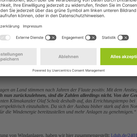
© W. Scott/Fotolia
ten Zuschläge für Windenergieanlagen an Land von lassen einen posit
ndenergie im Süden Deutschlands sieht die Deutsche Umwelthilfe (D
nlagen an Land stimmen nach Jahren der Flaute positiv. Mit dem Ans
h nun zurückzulehnen, sind die Zahlen allerdings nicht. Von der Ge
nnten Klimakanzler Olaf Scholz deshalb auf, das Errichtungstempo be
 perspektivisch einzuhalten. Da sich der Ausbau bisher stark auf den N
ür die Windenergie bereitzustellen und mehr Anlagen zu genehmigen.“
ung von Windanlagen, haben wir hier zusammengestellt:
l.duh.de/240