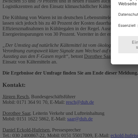
zwischen 55 und 79 Prozent und in neuen Filialen auch bei größeren 
Logistikzentren auf den Einsatz klimaschädlicher Kältemittel und bet
Die Kühlung von Waren ist im deutschen Lebensmitteleinzelhandel f
lassen sich jedoch bis zu 40 Prozent der Kosten dauerhaft einsparen.
Effizienzmaßnahmen in Kühlregalen in der Regel. Ausnahme ist die 
Energieeinsparungen von 30 Prozent. Vorreiter in der energiesparende
„Der Umstieg auf natürliche Kältemittel ist vom ökologischen Standp
Verordnung europaweit klare Signale zum Wechsel auf natürliche Kält
Ausstieg aus den F-Gasen regelt“
, betont
Dorothee Saar
, Leiterin f
Einsatz von Kältemitteln an.
Die Ergebnisse der Umfrage finden Sie am Ende dieser Meldung
Kontakt:
Jürgen Resch
, Bundesgeschäftsführer
Mobil: 0171 364 91 70, E-Mail:
resch@duh.de
Dorothee Saar
, Leiterin Verkehr und Luftreinhaltung
Mobil: 0151 1622 5862, E-Mail:
saar@duh.de
Daniel Eckold-Hufeisen
, Pressesprecher
Tel.: 030 2400867-22, Mobil: 0151 55017009, E-Mail:
eckold-hufei