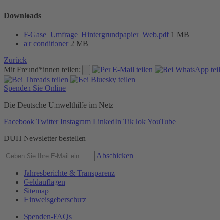
Downloads
F-Gase_Umfrage_Hintergrundpapier_Web.pdf
1 MB
air conditioner
2 MB
Zurück
Mit Freund*innen teilen:
Spenden Sie Online
Die Deutsche Umwelthilfe im Netz
Facebook
Twitter
Instagram
LinkedIn
TikTok
YouTube
DUH Newsletter bestellen
Abschicken
Jahresberichte & Transparenz
Geldauflagen
Sitemap
Hinweisgeberschutz
Spenden-FAQs