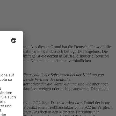
 F-Gase
 und ihre Kühlung. Aus diesem Grund hat die Deutsche Umwelthilfe
gieeffizienzmaßnahmen im Kältebereich befragt. Das Ergebnis: Die
d für die Umfrage ist die derzeit in Brüssel diskutierte Revision
Klima belastenden Kältemitteln und einen verbindlichen
 der Verwendung klimaschädlicher Substanzen bei der Kühlung von
deutlich, dass erste Vertreter des deutschen
 natürlicher Alternativen für die Warenkühlung sind wir aber noch
tten 20 die Auskunft verweigert oder nicht geantwortet. Die beiden
0 Mal über dem von CO2 liegt. Dabei werden zwei Drittel der heute
 verwenden. Sie besitzt einen Treibhausfaktor von 3.922 im Vergleich
utzen nach eigenen Angaben in den kleineren Tiefkühltruhen