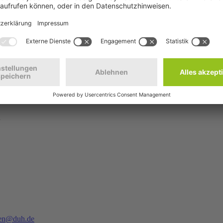
Verbundanlagen natürliche Alternativen zur Kühlung. Die Metro Group 
reibt diese stattdessen mit der klimafreundlichen Variante Ammoniak.
ür durchschnittlich 50 Prozent der Energiekosten verantwortlich. Mit
 Während in der Tiefkühlung bereits fast bei allen befragten Unterneh
Kaiser‘s Tengelmann GmbH, die jedes zweite Kühlregal mit Türen sowie
n Abdeckung ist der Bio-Supermarkt Alnatura. Hier sind alle Kühlregal
unkt her zwingend notwendig und aus ökonomischer Sicht sinnvoll. Wir 
emittel zu setzen. Auch der Handel muss endlich reagieren und sich öff
ür Verkehr und Luftreinhaltung bei der Deutschen Umwelthilfe. Die D
.
sen@duh.de