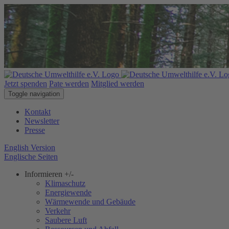
Jetzt spenden
Pate werden
Mitglied werden
Toggle navigation
Kontakt
Newsletter
Presse
English Version
Englische Seiten
Informieren
+/-
Klimaschutz
Energiewende
Wärmewende und Gebäude
Verkehr
Saubere Luft