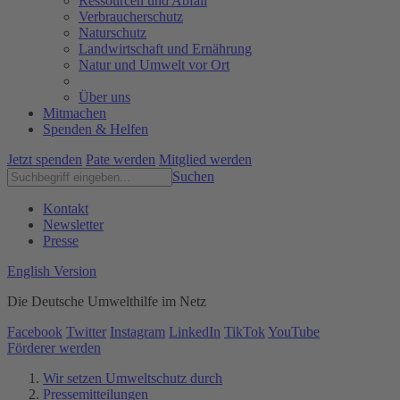
Ressourcen und Abfall
Verbraucherschutz
Naturschutz
Landwirtschaft und Ernährung
Natur und Umwelt vor Ort
Über uns
Mitmachen
Spenden & Helfen
Jetzt spenden
Pate werden
Mitglied werden
Suchen
Kontakt
Newsletter
Presse
English Version
Die Deutsche Umwelthilfe im Netz
Facebook
Twitter
Instagram
LinkedIn
TikTok
YouTube
Förderer werden
Wir setzen Umweltschutz durch
Pressemitteilungen