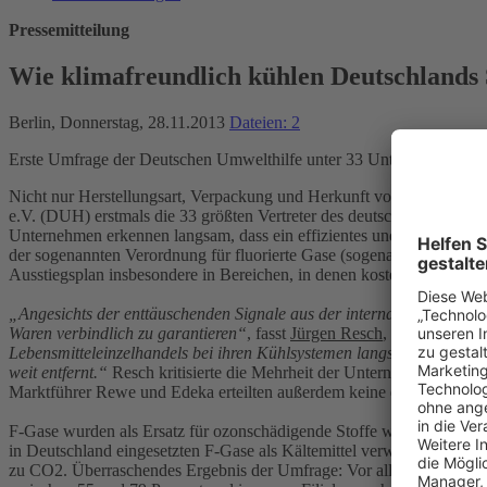
Pressemitteilung
Wie klimafreundlich kühlen Deutschlands
Berlin, Donnerstag, 28.11.2013
Dateien: 2
Erste Umfrage der Deutschen Umwelthilfe unter 33 Unternehmen des 
Nicht nur Herstellungsart, Verpackung und Herkunft von Lebensmitt
e.V. (DUH) erstmals die 33 größten Vertreter des deutschen Lebensm
Unternehmen erkennen langsam, dass ein effizientes und umweltfreund
der sogenannten Verordnung für fluorierte Gase (sogenannte F-Gase).
Ausstiegsplan insbesondere in Bereichen, in denen kosten- und energi
„Angesichts der enttäuschenden Signale aus der internationalen Klima
Waren verbindlich zu garantieren“
, fasst
Jürgen Resch
, Bundesgesch
Lebensmitteleinzelhandels bei ihren Kühlsystemen langsam auf klimaf
weit entfernt.“
Resch kritisierte die Mehrheit der Unternehmen für ih
Marktführer Rewe und Edeka erteilten außerdem keine differenzierte
F-Gase wurden als Ersatz für ozonschädigende Stoffe wie FCKW entwi
in Deutschland eingesetzten F-Gase als Kältemittel verwendet. Beson
zu CO2. Überraschendes Ergebnis der Umfrage: Vor allem der Discoun