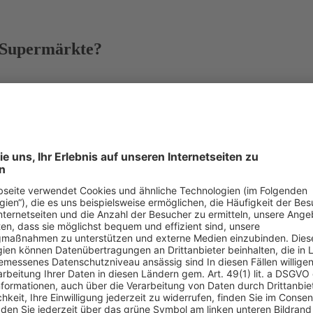
 Supermärkte?
Lebensmitteleinzelhandels – DUH fordert Verbot für klimaschädliche
eln haben Auswirkungen auf unser Klima, sondern auch ihre Lagerung
itteleinzelhandels nach dem Einsatz von Kältemitteln sowie nach Ener
liches Kühlregal wesentlich zum Klimaschutz beitragen kann. Hintergrun
 Die DUH fordert eine zügige und verbindliche Abkehr von allen, das 
eeffiziente Alternativen zur Verfügung stehen.
politik ist jetzt Brüssel gefordert, einen vollständigen Ausstieg aus
äftsführer der DUH die Ergebnisse zusammen.
„Die Ergebnisse machen 
reundliche Kältemittel umsteigen. Von einem flächendeckenden Einsatz
re mangelnde Auskunftsbereitschaft. Von den 33 befragten Vertretern ha
n Auskünfte für ihre Discounter Penny und Netto Marken-Discount.
ckelt, besitzen aber ein Treibhauspotenzial (GWP), das bis zu 24.00
ders beliebt ist die Chemikalie R404A, die alle befragten Unternehmen
tersektor setzt vermehrt auf natürliche Kältemittel. LIDL und ALDI n