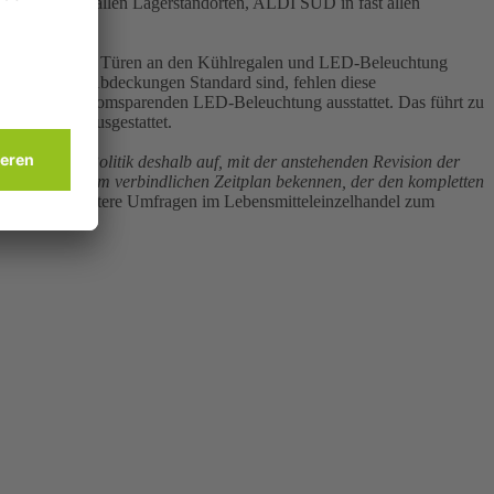
verzichtet in allen Lagerstandorten, ALDI SÜD in fast allen
 dem Einsatz von Türen an den Kühlregalen und LED-Beleuchtung
men Türen und Abdeckungen Standard sind, fehlen diese
 mit einer stromsparenden LED-Beleuchtung ausstattet. Das führt zu
e mit Türen ausgestattet.
fordern die Politik deshalb auf, mit der anstehenden Revision der
entlich zu einem verbindlichen Zeitplan bekennen, der den kompletten
UH kündigte weitere Umfragen im Lebensmitteleinzelhandel zum