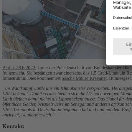
Berlin, 28.6.2022:
Unter der Präsidentschaft von Bundeskanzler Olaf S
freigemacht. Sie bestätigen zwar einerseits, das 1,5 Grad-Limit „in R
Infrastruktur. Dies kommentiert
Sascha Müller-Kraenner,
Bundesgesch
„Im Wahlkampf wurde uns ein Klimakanzler versprochen. Herausgekomm
LNG bekannt. Damit verabschieden sich die G7 nach wenigen Monaten
Limit bleiben damit nichts als Lippenbekenntnisse. Das Signal für d
öffentliche Gelder, beispielsweise im Senegal und anderen afrikanische
LNG-Terminals in Deutschland begonnen hat und nun mit dem Freifahr
anrichtet, ist unermesslich.“
Kontakt: