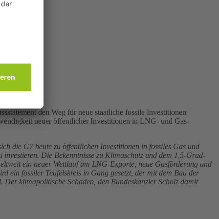
ck.adobe.com
statement den Weg für neue staatliche fossile Investitionen
twendigkeit neuer öffentlicher Investitionen in LNG- und Gas-
 die G7 heute zu öffentlichen Investitionen in fossiles Gas und
 investieren. Die Bekenntnisse zu Klimaschutz und dem 1,5-Grad-
t weltweit ein neuer Wettlauf um LNG-Exporte, neue Gasförderung und
ird ein fossiler Teufelskreis in Gang gesetzt, der mit dem Bau der
d. Der klimapolitische Schaden, den Bundeskanzler Scholz damit