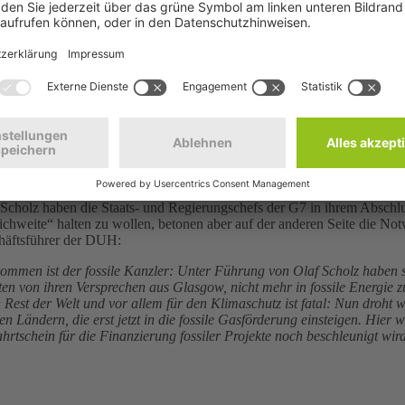
© leungchopan - sto
cholz haben die Staats- und Regierungschefs der G7 in ihrem Abschluss
eichweite“ halten zu wollen, betonen aber auf der anderen Seite die No
äftsführer der DUH:
en ist der fossile Kanzler: Unter Führung von Olaf Scholz haben sich
 von ihren Versprechen aus Glasgow, nicht mehr in fossile Energie zu
en Rest der Welt und vor allem für den Klimaschutz ist fatal: Nun droh
n Ländern, die erst jetzt in die fossile Gasförderung einsteigen. Hier w
tschein für die Finanzierung fossiler Projekte noch beschleunigt wir