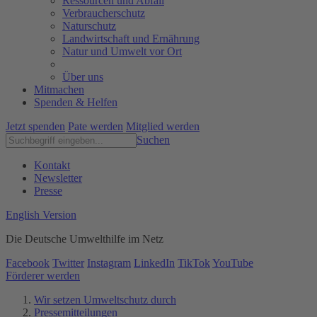
Ressourcen und Abfall
Verbraucherschutz
Naturschutz
Landwirtschaft und Ernährung
Natur und Umwelt vor Ort
Über uns
Mitmachen
Spenden & Helfen
Jetzt spenden
Pate werden
Mitglied werden
Suchen
Kontakt
Newsletter
Presse
English Version
Die Deutsche Umwelthilfe im Netz
Facebook
Twitter
Instagram
LinkedIn
TikTok
YouTube
Förderer werden
Wir setzen Umweltschutz durch
Pressemitteilungen