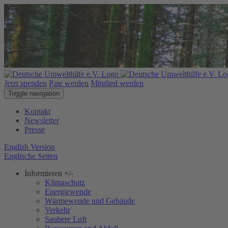
Jetzt spenden
Pate werden
Mitglied werden
Toggle navigation
Kontakt
Newsletter
Presse
English Version
Englische Seiten
Informieren
+/-
Klimaschutz
Energiewende
Wärmewende und Gebäude
Verkehr
Saubere Luft