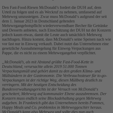
Den Fast-Food-Riesen McDonald’s fordert die DUH auf, dem
Urteil zu folgen und es als Weckruf zu nehmen, umfassend auf
Mehrweg umzusteigen. Zwar muss McDonald‘s aufgrund der seit
dem 1. Januar 2023 in Deutschland geltenden
Mehrwegangebotspflicht wiederverwendbare Becher für Getränke
und Desserts anbieten, nach Einschätzung der DUH tut der Konzern
jedoch kaum etwas, damit die Leute auch tatsächlich Mehrweg
nachfragen. Hinzu kommt, dass McDonald’s seine Speisen nach wie
vor fast nur in Einweg verkauft. Dabei nutzt das Unternehmen eine
gesetzliche Ausnahmeregelung für Einweg-Verpackungen aus
Pappe, die es nicht zu einem Mehrwegangebot verpflichtet.
„McDonald’s, als mit Abstand größte Fast-Food-Kette in
Deutschland, verursachte allein 2019 51.000 Tonnen
Verpackungsmüll und gehört damit zu den großen Klima- und
Müllsündern in der Gastronomie. Die Verbrauchssteuer für to-go-
Verpackungen ist der richtige Weg, diesen Müllberg deutlich zu
verringern. Mit der heutigen Entscheidung des
Bundesverwaltungsgerichts ist der Versuch von McDonald‘s
gescheitert, Mehrweg auf kommunaler Ebene auszubremsen. Der
Konzern muss endlich seine Blockadehaltung gegen Mehrweg
aufgeben. In Frankreich gibt das Unternehmen bereits Pommes,
Happy Meals und Co. problemlos in Mehrweggeschirr heraus.
McDonald’s kann also Mehrweg und sollte dies nun auch