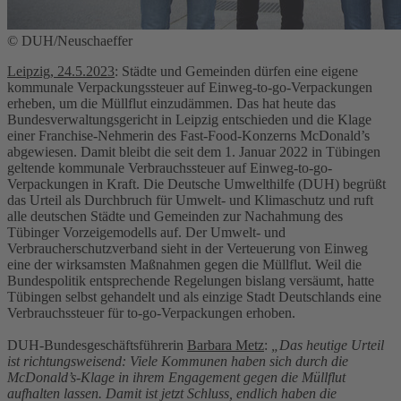
© DUH/Neuschaeffer
Leipzig, 24.5.2023
: Städte und Gemeinden dürfen eine eigene
kommunale Verpackungssteuer auf Einweg-to-go-Verpackungen
erheben, um die Müllflut einzudämmen. Das hat heute das
Bundesverwaltungsgericht in Leipzig entschieden und die Klage
einer Franchise-Nehmerin des Fast-Food-Konzerns McDonald’s
abgewiesen. Damit bleibt die seit dem 1. Januar 2022 in Tübingen
geltende kommunale Verbrauchssteuer auf Einweg-to-go-
Verpackungen in Kraft. Die Deutsche Umwelthilfe (DUH) begrüßt
das Urteil als Durchbruch für Umwelt- und Klimaschutz und ruft
alle deutschen Städte und Gemeinden zur Nachahmung des
Tübinger Vorzeigemodells auf. Der Umwelt- und
Verbraucherschutzverband sieht in der Verteuerung von Einweg
eine der wirksamsten Maßnahmen gegen die Müllflut. Weil die
Bundespolitik entsprechende Regelungen bislang versäumt, hatte
Tübingen selbst gehandelt und als einzige Stadt Deutschlands eine
Verbrauchssteuer für to-go-Verpackungen erhoben.
DUH-Bundesgeschäftsführerin
Barbara Metz
:
„Das heutige Urteil
ist richtungsweisend: Viele Kommunen haben sich durch die
McDonald’s-Klage in ihrem Engagement gegen die Müllflut
aufhalten lassen. Damit ist jetzt Schluss, endlich haben die