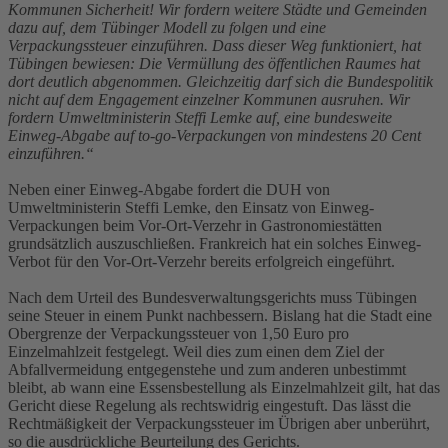
Kommunen Sicherheit! Wir fordern weitere Städte und Gemeinden
dazu auf, dem Tübinger Modell zu folgen und eine
Verpackungssteuer einzuführen. Dass dieser Weg funktioniert, hat
Tübingen bewiesen: Die Vermüllung des öffentlichen Raumes hat
dort deutlich abgenommen. Gleichzeitig darf sich die Bundespolitik
nicht auf dem Engagement einzelner Kommunen ausruhen. Wir
fordern Umweltministerin Steffi Lemke auf, eine bundesweite
Einweg-Abgabe auf to-go-Verpackungen von mindestens 20 Cent
einzuführen.“
Neben einer Einweg-Abgabe fordert die DUH von
Umweltministerin Steffi Lemke, den Einsatz von Einweg-
Verpackungen beim Vor-Ort-Verzehr in Gastronomiestätten
grundsätzlich auszuschließen. Frankreich hat ein solches Einweg-
Verbot für den Vor-Ort-Verzehr bereits erfolgreich eingeführt.
Nach dem Urteil des Bundesverwaltungsgerichts muss Tübingen
seine Steuer in einem Punkt nachbessern. Bislang hat die Stadt eine
Obergrenze der Verpackungssteuer von 1,50 Euro pro
Einzelmahlzeit festgelegt. Weil dies zum einen dem Ziel der
Abfallvermeidung entgegenstehe und zum anderen unbestimmt
bleibt, ab wann eine Essensbestellung als Einzelmahlzeit gilt, hat das
Gericht diese Regelung als rechtswidrig eingestuft. Das lässt die
Rechtmäßigkeit der Verpackungssteuer im Übrigen aber unberührt,
so die ausdrückliche Beurteilung des Gerichts.