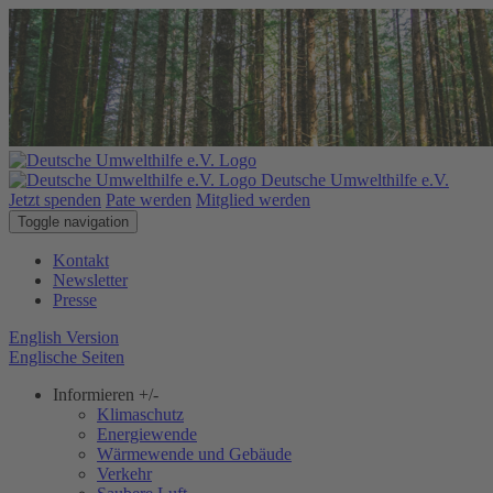
Deutsche Umwelthilfe e.V.
Jetzt spenden
Pate werden
Mitglied werden
Toggle navigation
Kontakt
Newsletter
Presse
English Version
Englische Seiten
Informieren
+/-
Klimaschutz
Energiewende
Wärmewende und Gebäude
Verkehr