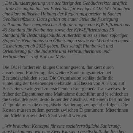
„Die Bundesregierung vernachlässigt den Gebäudesektor sträflich
– trotz des unglaublichen Potentials für weniger CO2. Wir brauchen
eine klare politische Haltung der Regierungsparteien in Sachen
Gebäudeeffizienz. Dazu gehört an erster Stelle die Festlegung
zielkompatibler energetischer Anforderungen von KfW-Effizienzhaus
40 Standard für Neubauten sowie der KfW-Effizienzhaus 55
Standard für Bestandsgebäude. Außerdem muss es einen sofortigen
Stopp des Neueinbaus von Ölheizungen sowie ein Verbot von neuen
Gasheizungen ab 2025 geben. Das schafft Planbarkeit und
Orientierung für die Industrie und Verbraucherinnen und
Verbraucher“
, sagt Barbara Metz.
Die DUH fordert ein kluges Ordnungsrecht, flankiert durch
ausreichend Förderung, das weitere Sanierungsanreize bei
Bestandsgebäuden setzt. Die Organisation schlägt dafür die
Einteilung der bestehenden Gebäude in Klassen von A-F vor, auf
Basis eines zwingend zu erstellenden Energiebedarfsausweises. Je
früher der Eigentümer eine Maßnahme durchführt und je schlechter
die Gebäudeklasse, desto höher der Zuschuss. Ab einem bestimmten
Zeitpunkt muss die energetische Sanierung zwingend erfolgen. Die
Kosten müssen zudem gerecht zwischen Eigentümern, Mieterinnen
und Mietern sowie dem Staat verteilt werden.
„Wir brauchen Konzepte für eine sozialverträgliche Sanierung,
sonst bekommen wir eine Zwei-Klassen-Gesellschaft: die Reichen