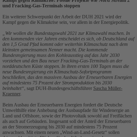
Kampf gegen Klimakrise: Fossile Projekte wie Nord Stream 2
und Fracking-Gas-Terminals stoppen
Ein weiterer Schwerpunkt der Arbeit der DUH 2021 wird der
Kampf gegen die Klimakrise sein, vor allem in der Energiepolitik.
„Wir wollen die Bundestagswahl 2021 zur Klimawahl machen. In
den kommenden vier Jahren entscheidet es sich, ob Deutschland auf
den 1,5 Grad Pfad kommt oder weiterhin Klimaschutz nach dem
kleinsten gemeinsamen Nenner macht. Die kommende
Bundesregierung muss den Kohleausstieg auf das Jahr 2030
vorziehen und den Bau neuer Fracking-Gas-Terminals an der
norddeutschen Küste stoppen. In ihren ersten 100 Tagen muss die
neue Bundesregierung ein Klimaschutz-Sofortprogramm
beschließen, das den massiven Ausbau der Erneuerbaren Energien
auf mindestens 75 Prozent der Stromproduktion bis 2030
beinhaltet“
, sagt DUH-Bundesgeschäftsführer
Sascha Müller-
Kraenner
.
Beim Ausbau der Erneuerbaren Energien fordert die Deutsche
Umwelthilfe eine Anhebung der Ausbaupfade für Windenergie an
Land und Offshore, sowie der Photovoltaik sowohl auf Freiflächen
als auch auf Gebäuden. Insgesamt soll der Anteil der Erneuerbaren
an der Stromerzeugung bis 2030 auf mindestens 75 Prozent
anwachsen. Mit einem neuen „Wind-an-Land-Gesetz“ sollen