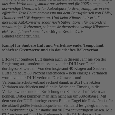
aus dem Verbrennungsmotor aussteigen und für 2025 strenge und
notwendige Grenzwerte für Autoabgase fordern, kämpft sie in einer
offiziellen Task Force gemeinsam mit dem Betrugskartell von BMW,
Daimler und VW dagegen an. Und beim Klimaschutz erhalten
dieselben Autokonzerne sogar noch Subventionen für besonders
spritdurstige Verbrenner, solange sie theoretisch wenige Kilometer
elektrisch fahren können“
, so
Jürgen Resch
, DUH-
Bundesgeschäftsführer.
Kampf für Saubere Luft und Verkehrswende: Tempolimit,
schärfere Grenzwerte und ein dauerhaftes Böllerverbot
Erfolge für Saubere Luft gingen auch in diesem Jahr nie von der
Regierung aus, sondern mussten von der DUH vor Gericht
durchgesetzt werden. Von den insgesamt 40 Klagen auf Saubere
Luft sind heute 80 Prozent entschieden – kein einziges Verfahren
wurde von der DUH verloren. Der Umwelt- und
Verbraucherschutzverband rechnet damit, in 2021 die letzten
Verfahren abschließen und für alle Städte den Einstieg in die
Verkehrswende und die Erreichung der Sauberen Luft feiern zu
können. Dabei kümmert man sich nicht nur um Autoabgase. Mit
dem von der DUH durchgesetzten Blauen Engel für Holzöfen ist für
die aktuell größte Feinstaubquelle ein Standard festgelegt, mit dem
sich Verbrennungs-Feinstäube um 90 Prozent verringern lassen. Mit
93 Anträgen auf Pop-Up-Radwege hat die DUH den Ausbau