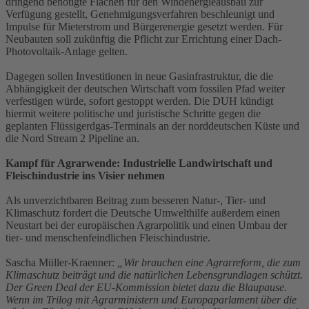
dringend benötigte Flächen für den Windenergieausbau zur
Verfügung gestellt, Genehmigungsverfahren beschleunigt und
Impulse für Mieterstrom und Bürgerenergie gesetzt werden. Für
Neubauten soll zukünftig die Pflicht zur Errichtung einer Dach-
Photovoltaik-Anlage gelten.
Dagegen sollen Investitionen in neue Gasinfrastruktur, die die
Abhängigkeit der deutschen Wirtschaft vom fossilen Pfad weiter
verfestigen würde, sofort gestoppt werden. Die DUH kündigt
hiermit weitere politische und juristische Schritte gegen die
geplanten Flüssigerdgas-Terminals an der norddeutschen Küste und
die Nord Stream 2 Pipeline an.
Kampf für Agrarwende: Industrielle Landwirtschaft und
Fleischindustrie ins Visier nehmen
Als unverzichtbaren Beitrag zum besseren Natur-, Tier- und
Klimaschutz fordert die Deutsche Umwelthilfe außerdem einen
Neustart bei der europäischen Agrarpolitik und einen Umbau der
tier- und menschenfeindlichen Fleischindustrie.
Sascha Müller-Kraenner:
„Wir brauchen eine Agrarreform, die zum
Klimaschutz beiträgt und die natürlichen Lebensgrundlagen schützt.
Der Green Deal der EU-Kommission bietet dazu die Blaupause.
Wenn im Trilog mit Agrarministern und Europaparlament über die