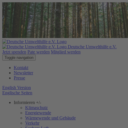
Deutsche Umwelthilfe e.V.
Jetzt spenden
Pate werden
Mitglied werden
Toggle navigation
Kontakt
Newsletter
Presse
English Version
Englische Seiten
Informieren
+/-
Klimaschutz
Energiewende
Wärmewende und Gebäude
Verkehr