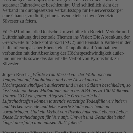
separater Fahrradwege beschleunigt. Und schließlich sieht der
Verband im durchgesetzten Verkaufsstopp für Feuerwerkskörper
eine Chance, zukünftig ohne tausende teils schwer Verletzte
Silvester zu feiern.
Für 2021 nimmt die Deutsche Umwelthilfe im Bereich Verkehr und
Luftreinhaltung drei zentrale Themen ins Visier: Die Absenkung der
Grenzwerte für Stickstoffdioxid (NO2) und Feinstaub-Partikel in der
Luft auf europäischer Ebene, ein Tempolimit auf Autobahnen
verbunden mit der Absenkung der Höchstgeschwindigkeit außer-
und innerorts sowie das dauerhafte Verbot von Pyrotechnik zu
Silvester.
Jürgen Resch:
„Würde Frau Merkel vor der Wahl noch ein
Tempolimit auf Autobahnen und eine Absenkung der
Höchstgeschwindigkeit außerorts und in den Städten beschließen, so
lässt sich mit dieser Maßnahme allein bis 2034 bis zu 100 Millionen
Tonnen CO2 einsparen. Abgesenkte Grenzwerte bei
Luftschadstoffen können tausende vorzeitige Todesfälle verhindern
und Verkehrswende und lebenswerte Städte entscheidend
voranbringen. Und ein Verbot von Pyrotechnik rettet ebenso Leben.
Diese Entscheidungen für Vernunft, Umwelt und Gesundheit sind
längst überfällig und müssen 2021 fallen.“