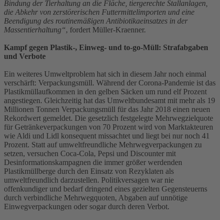
Bindung der Tierhaltung an die Fläche, tiergerechte Stallanlagen,
die Abkehr von zerstörerischen Futtermittelimporten und eine
Beendigung des routinemäßigen Antibiotikaeinsatzes in der
Massentierhaltung“
, fordert Müller-Kraenner.
Kampf gegen Plastik-, Einweg- und to-go-Müll: Strafabgaben
und Verbote
Ein weiteres Umweltproblem hat sich in diesem Jahr noch einmal
verschärft: Verpackungsmüll. Während der Corona-Pandemie ist das
Plastikmüllaufkommen in den gelben Säcken um rund elf Prozent
angestiegen. Gleichzeitig hat das Umweltbundesamt mit mehr als 19
Millionen Tonnen Verpackungsmüll für das Jahr 2018 einen neuen
Rekordwert gemeldet. Die gesetzlich festgelegte Mehrwegzielquote
für Getränkeverpackungen von 70 Prozent wird von Marktakteuren
wie Aldi und Lidl konsequent missachtet und liegt bei nur noch 41
Prozent. Statt auf umweltfreundliche Mehrwegverpackungen zu
setzen, versuchen Coca-Cola, Pepsi und Discounter mit
Desinformationskampagnen die immer größer werdenden
Plastikmüllberge durch den Einsatz von Rezyklaten als
umweltfreundlich darzustellen. Politikversagen war nie
offenkundiger und bedarf dringend eines gezielten Gegensteuerns
durch verbindliche Mehrwegquoten, Abgaben auf unnötige
Einwegverpackungen oder sogar durch deren Verbot.