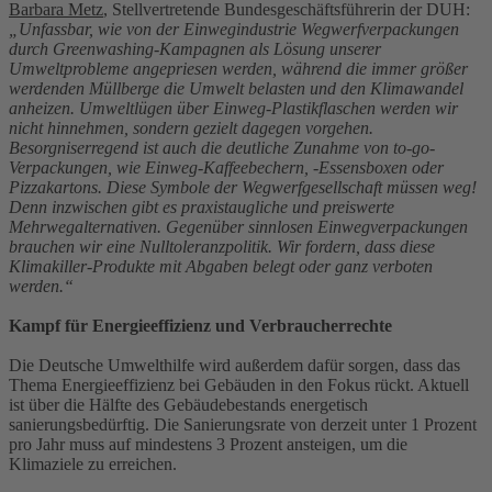
Barbara Metz
, Stellvertretende Bundesgeschäftsführerin der DUH:
„Unfassbar, wie von der Einwegindustrie Wegwerfverpackungen
durch Greenwashing-Kampagnen als Lösung unserer
Umweltprobleme angepriesen werden, während die immer größer
werdenden Müllberge die Umwelt belasten und den Klimawandel
anheizen. Umweltlügen über Einweg-Plastikflaschen werden wir
nicht hinnehmen, sondern gezielt dagegen vorgehen.
Besorgniserregend ist auch die deutliche Zunahme von to-go-
Verpackungen, wie Einweg-Kaffeebechern, -Essensboxen oder
Pizzakartons. Diese Symbole der Wegwerfgesellschaft müssen weg!
Denn inzwischen gibt es praxistaugliche und preiswerte
Mehrwegalternativen. Gegenüber sinnlosen Einwegverpackungen
brauchen wir eine Nulltoleranzpolitik. Wir fordern, dass diese
Klimakiller-Produkte mit Abgaben belegt oder ganz verboten
werden.“
Kampf für Energieeffizienz und Verbraucherrechte
Die Deutsche Umwelthilfe wird außerdem dafür sorgen, dass das
Thema Energieeffizienz bei Gebäuden in den Fokus rückt. Aktuell
ist über die Hälfte des Gebäudebestands energetisch
sanierungsbedürftig. Die Sanierungsrate von derzeit unter 1 Prozent
pro Jahr muss auf mindestens 3 Prozent ansteigen, um die
Klimaziele zu erreichen.