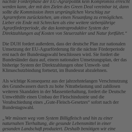
nächste Förderphase der EU-Agrarpolitik kein Kompromiss erreicht
werden kann, der mit den Zielen des Green Deal vereinbar ist, dann
sollte die Kommission ihren ursprünglichen Vorschlag zur
Agrarreform zurückziehen, um einen Neuanfang zu ermöglichen.
Lieber ein Ende mit Schrecken als eine weitere siebenjährige
Agrarförderperiode, die das kontraproduktive System der
Direktzahlungen auf Kosten von Steuerzahler und Natur fortführt.“
Die DUH fordert außerdem, dass der deutsche Plan zur nationalen
Umsetzung der EU-Agrarförderung für die nächste Förderperiode
erst nach der Bundestagswahl beschlossen wird. Sie fordert die
Bundesländer dazu auf, einem nationalen Umsetzungsplan, der das
bisherige System der Direktzahlungen ohne Umwelt- und
Klimaschutzbindung fortsetzt, im Bundesrat abzulehnen.
Als wichtige Konsequenz aus der jahrzehntelangen Verschmutzung
des Grundwassers durch zu hohe Nitratbelastung und zahllosen
weiteren Skandalen in der Massentierhaltung, fordert die Deutsche
Umwelthilfe einen Umbau der Fleischindustrie und die
Verabschiedung eines „Gute-Fleisch-Gesetzes“ sofort nach der
Bundestagswahl.
„Wir müssen weg vom System Billigfleisch und hin zu einer
naturnahen Tierhaltung, die gesunde Lebensmittel in einer
gesunden Landschaft produziert. Deshalb benötigen wir eine