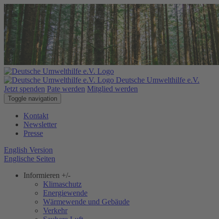
Deutsche Umwelthilfe e.V.
Jetzt spenden
Pate werden
Mitglied werden
Toggle navigation
Kontakt
Newsletter
Presse
English Version
Englische Seiten
Informieren
+/-
Klimaschutz
Energiewende
Wärmewende und Gebäude
Verkehr