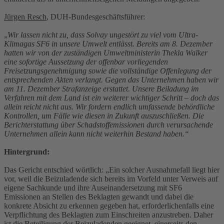
Jürgen Resch
, DUH-Bundesgeschäftsführer:
„
Wir lassen nicht zu, dass Solvay ungestört zu viel vom Ultra-
Klimagas SF6 in unsere Umwelt entlässt. Bereits am 8. Dezember
hatten wir von der zuständigen Umweltministerin Thekla Walker
eine sofortige Aussetzung der offenbar vorliegenden
Freisetzungsgenehmigung sowie die vollständige Offenlegung der
entsprechenden Akten verlangt. Gegen das Unternehmen haben wir
am 11. Dezember Strafanzeige erstattet. Unsere Beiladung im
Verfahren mit dem Land ist ein weiterer wichtiger Schritt – doch das
allein reicht nicht aus. Wir fordern endlich umfassende behördliche
Kontrollen, um Fälle wie diesen in Zukunft auszuschließen. Die
Berichterstattung über Schadstoffemissionen durch verursachende
Unternehmen allein kann nicht weiterhin Bestand haben.“
Hintergrund:
Das Gericht entschied wörtlich: „Ein solcher Ausnahmefall liegt hier
vor, weil die Beizuladende sich bereits im Vorfeld unter Verweis auf
eigene Sachkunde und ihre Auseinandersetzung mit SF6
Emissionen an Stellen des Beklagten gewandt und dabei die
konkrete Absicht zu erkennen gegeben hat, erforderlichenfalls eine
Verpflichtung des Beklagten zum Einschreiten anzustreben. Daher
ist die Beteiligung der Beizuladenden geeignet, einerseits den