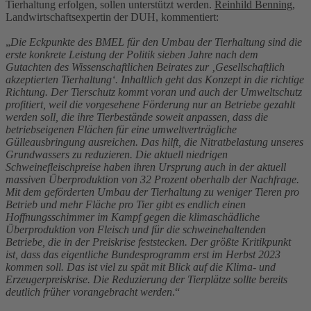
Tierhaltung erfolgen, sollen unterstützt werden.
Reinhild Benning
,
Landwirtschaftsexpertin der DUH, kommentiert:
„
Die Eckpunkte des BMEL für den Umbau der Tierhaltung sind die
erste konkrete Leistung der Politik sieben Jahre nach dem
Gutachten des Wissenschaftlichen Beirates zur ‚Gesellschaftlich
akzeptierten Tierhaltung‘. Inhaltlich geht das Konzept in die richtige
Richtung. Der Tierschutz kommt voran und auch der Umweltschutz
profitiert, weil die vorgesehene Förderung nur an Betriebe gezahlt
werden soll, die ihre Tierbestände soweit anpassen, dass die
betriebseigenen Flächen für eine umweltverträgliche
Gülleausbringung ausreichen. Das hilft, die Nitratbelastung unseres
Grundwassers zu reduzieren. Die aktuell niedrigen
Schweinefleischpreise haben ihren Ursprung auch in der aktuell
massiven Überproduktion von 32 Prozent oberhalb der Nachfrage.
Mit dem geförderten Umbau der Tierhaltung zu weniger Tieren pro
Betrieb und mehr Fläche pro Tier gibt es endlich einen
Hoffnungsschimmer im Kampf gegen die klimaschädliche
Überproduktion von Fleisch und für die schweinehaltenden
Betriebe, die in der Preiskrise feststecken. Der größte Kritikpunkt
ist, dass das eigentliche Bundesprogramm erst im Herbst 2023
kommen soll. Das ist viel zu spät mit Blick auf die Klima- und
Erzeugerpreiskrise. Die Reduzierung der Tierplätze sollte bereits
deutlich früher vorangebracht werden
.“