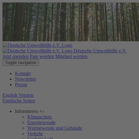
Deutsche Umwelthilfe e.V.
Jetzt spenden
Pate werden
Mitglied werden
Toggle navigation
Kontakt
Newsletter
Presse
English Version
Englische Seiten
Informieren
+/-
Klimaschutz
Energiewende
Wärmewende und Gebäude
Verkehr