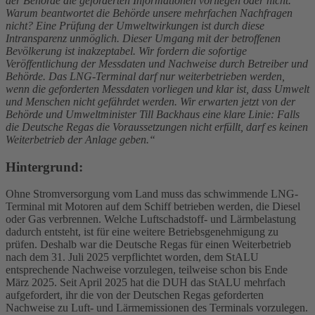
der Behörde die geforderten Informationen vorliegen oder nicht.
Warum beantwortet die Behörde unsere mehrfachen Nachfragen
nicht? Eine Prüfung der Umweltwirkungen ist durch diese
Intransparenz unmöglich. Dieser Umgang mit der betroffenen
Bevölkerung ist inakzeptabel. Wir fordern die sofortige
Veröffentlichung der Messdaten und Nachweise durch Betreiber und
Behörde. Das LNG-Terminal darf nur weiterbetrieben werden,
wenn die geforderten Messdaten vorliegen und klar ist, dass Umwelt
und Menschen nicht gefährdet werden. Wir erwarten jetzt von der
Behörde und Umweltminister Till Backhaus eine klare Linie: Falls
die Deutsche Regas die Voraussetzungen nicht erfüllt, darf es keinen
Weiterbetrieb der Anlage geben.“
Hintergrund:
Ohne Stromversorgung vom Land muss das schwimmende LNG-
Terminal mit Motoren auf dem Schiff betrieben werden, die Diesel
oder Gas verbrennen. Welche Luftschadstoff- und Lärmbelastung
dadurch entsteht, ist für eine weitere Betriebsgenehmigung zu
prüfen. Deshalb war die Deutsche Regas für einen Weiterbetrieb
nach dem 31. Juli 2025 verpflichtet worden, dem StALU
entsprechende Nachweise vorzulegen, teilweise schon bis Ende
März 2025. Seit April 2025 hat die DUH das StALU mehrfach
aufgefordert, ihr die von der Deutschen Regas geforderten
Nachweise zu Luft- und Lärmemissionen des Terminals vorzulegen.