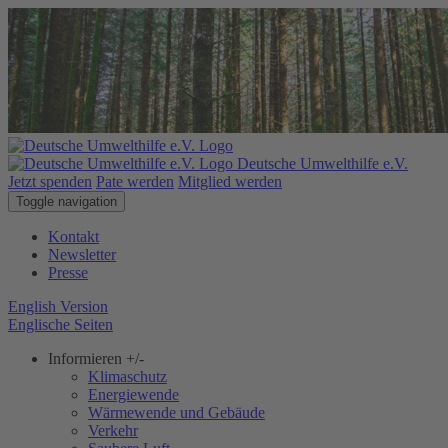
Deutsche Umwelthilfe e.V.
Jetzt spenden
Pate werden
Mitglied werden
Toggle navigation
Kontakt
Newsletter
Presse
English Version
Englische Seiten
Informieren
+/-
Klimaschutz
Energiewende
Wärmewende und Gebäude
Verkehr