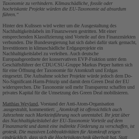
Taxonomie zu verhindern. Klimaschädliche, fossile oder
hochriskante Projekte würden die EU-Taxonomie ad absurdum
führen.“
Hinter den Kulissen wird weiter um die Ausgestaltung des
Nachhaltigkeitslabels im Finanzwesen gestritten. Mit einer
entsprechenden Klassifizierung sind Vorteile auf den Finanzmärkten
verbunden. Die Bundesregierung hat sich dabei dafür stark gemacht,
Investitionen in klimaschädliche Erdgasprojekte ein
Nachhaltigkeitslabel zu verleihen. Auch deutsche
Europaabgeordnete der konservativen EVP-Fraktion unter dem
Geschäftsführer der CDU/CSU-Gruppe Markus Pieper hatten sich
für eine Öffnung der Taxonomie für Atomkraft und Erdgas
eingesetzt. Die Aufnahme solcher Projekte würde jedoch dem Do-
No-Significant-Harm-Prinzip und damit dem Green Deal der EU
widersprechen. Die Taxonomie soll mehr Transparenz schaffen und
privates Kapital für die Umsetzung des Green Deal mobilisieren.
Matthias Weyland
, Vorstand der Anti-Atom-Organisation
.ausgestrahlt, kommentiert:
„Atomkraft ist offensichtlich auch
Jahrzehnte nach Markteinführung noch unrentabel. Ihr jetzt über
das Nachhaltigkeitslabel der EU-Taxonomie Vorteile auf dem
Finanzmarkt und damit eine indirekte Förderung zu verschaffen, ist
grotesk. Die massiven Lobbyaktivitäten für Atomkraft zeigen
eindrücklich, dass sich die Hochrisikotechnik überholt hat. Statt