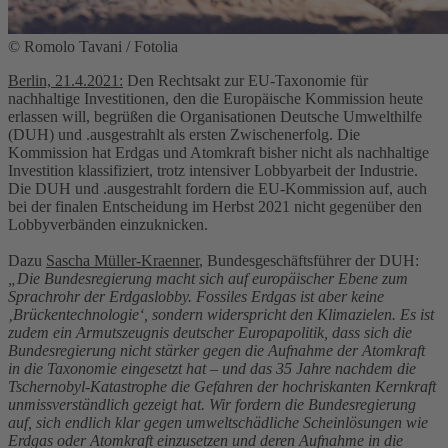
© Romolo Tavani / Fotolia
Berlin, 21.4.2021:
Den Rechtsakt zur EU-Taxonomie für
nachhaltige Investitionen, den die Europäische Kommission heute
erlassen will, begrüßen die Organisationen Deutsche Umwelthilfe
(DUH) und .ausgestrahlt als ersten Zwischenerfolg. Die
Kommission hat Erdgas und Atomkraft bisher nicht als nachhaltige
Investition klassifiziert, trotz intensiver Lobbyarbeit der Industrie.
Die DUH und .ausgestrahlt fordern die EU-Kommission auf, auch
bei der finalen Entscheidung im Herbst 2021 nicht gegenüber den
Lobbyverbänden einzuknicken.
Dazu
Sascha Müller-Kraenner
, Bundesgeschäftsführer der DUH:
„Die Bundesregierung macht sich auf europäischer Ebene zum
Sprachrohr der Erdgaslobby. Fossiles Erdgas ist aber keine
‚Brückentechnologie‘, sondern widerspricht den Klimazielen. Es ist
zudem ein Armutszeugnis deutscher Europapolitik, dass sich die
Bundesregierung nicht stärker gegen die Aufnahme der Atomkraft
in die Taxonomie eingesetzt hat – und das 35 Jahre nachdem die
Tschernobyl-Katastrophe die Gefahren der hochriskanten Kernkraft
unmissverständlich gezeigt hat. Wir fordern die Bundesregierung
auf, sich endlich klar gegen umweltschädliche Scheinlösungen wie
Erdgas oder Atomkraft einzusetzen und deren Aufnahme in die