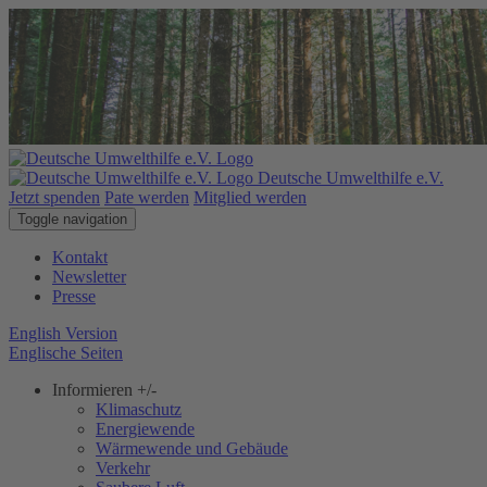
Deutsche Umwelthilfe e.V.
Jetzt spenden
Pate werden
Mitglied werden
Toggle navigation
Kontakt
Newsletter
Presse
English Version
Englische Seiten
Informieren
+/-
Klimaschutz
Energiewende
Wärmewende und Gebäude
Verkehr