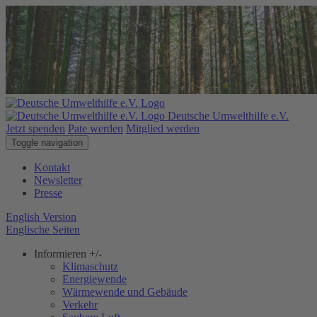
Deutsche Umwelthilfe e.V.
Jetzt spenden
Pate werden
Mitglied werden
Toggle navigation
Kontakt
Newsletter
Presse
English Version
Englische Seiten
Informieren
+/-
Klimaschutz
Energiewende
Wärmewende und Gebäude
Verkehr