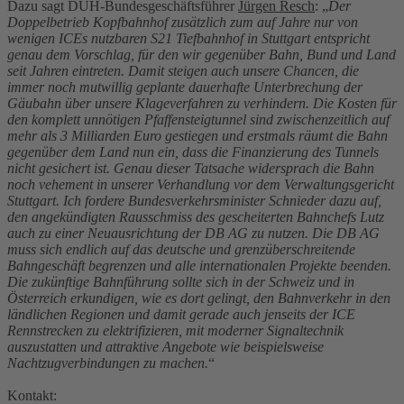
Dazu sagt DUH-Bundesgeschäftsführer
Jürgen Resch
: „
Der
Doppelbetrieb Kopfbahnhof zusätzlich zum auf Jahre nur von
wenigen ICEs nutzbaren S21 Tiefbahnhof in Stuttgart entspricht
genau dem Vorschlag, für den wir gegenüber Bahn, Bund und Land
seit Jahren eintreten. Damit steigen auch unsere Chancen, die
immer noch mutwillig geplante dauerhafte Unterbrechung der
Gäubahn über unsere Klageverfahren zu verhindern. Die Kosten für
den komplett unnötigen Pfaffensteigtunnel sind zwischenzeitlich auf
mehr als 3 Milliarden Euro gestiegen und erstmals räumt die Bahn
gegenüber dem Land nun ein, dass die Finanzierung des Tunnels
nicht gesichert ist. Genau dieser Tatsache widersprach die Bahn
noch vehement in unserer Verhandlung vor dem Verwaltungsgericht
Stuttgart. Ich fordere Bundesverkehrsminister Schnieder dazu auf,
den angekündigten Rausschmiss des gescheiterten Bahnchefs Lutz
auch zu einer Neuausrichtung der DB AG zu nutzen. Die DB AG
muss sich endlich auf das deutsche und grenzüberschreitende
Bahngeschäft begrenzen und alle internationalen Projekte beenden.
Die zukünftige Bahnführung sollte sich in der Schweiz und in
Österreich erkundigen, wie es dort gelingt, den Bahnverkehr in den
ländlichen Regionen und damit gerade auch jenseits der ICE
Rennstrecken zu elektrifizieren, mit moderner Signaltechnik
auszustatten und attraktive Angebote wie beispielsweise
Nachtzugverbindungen zu machen.
“
Kontakt: