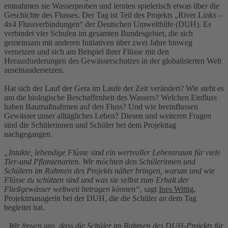
entnahmen sie Wasserproben und lernten spielerisch etwas über die
Geschichte des Flusses. Der Tag ist Teil des Projekts „River Links –
4x4 Flussverbindungen“ der Deutschen Umwelthilfe (DUH). Es
verbindet vier Schulen im gesamten Bundesgebiet, die sich
gemeinsam mit anderen Initiativen über zwei Jahre hinweg
vernetzen und sich am Beispiel ihrer Flüsse mit den
Herausforderungen des Gewässerschutzes in der globalisierten Welt
auseinandersetzen.
Hat sich der Lauf der Gera im Laufe der Zeit verändert? Wie steht es
um die biologische Beschaffenheit des Wassers? Welchen Einfluss
haben Baumaßnahmen auf den Fluss? Und wie beeinflussen
Gewässer unser alltägliches Leben? Diesen und weiteren Fragen
sind die Schülerinnen und Schüler bei dem Projekttag
nachgegangen.
„Intakte, lebendige Flüsse sind ein wertvoller Lebensraum für viele
Tier-und Pflanzenarten. Wir möchten den Schülerinnen und
Schülern im Rahmen des Projekts näher bringen, warum und wie
Flüsse zu schützen sind und was sie selbst zum Erhalt der
Fließgewässer weltweit betragen können“
, sagt
Ines Wittig
,
Projektmanagerin bei der DUH, die die Schüler an dem Tag
begleitet hat.
„Wir freuen uns, dass die Schüler im Rahmen des DUH-Projekts für