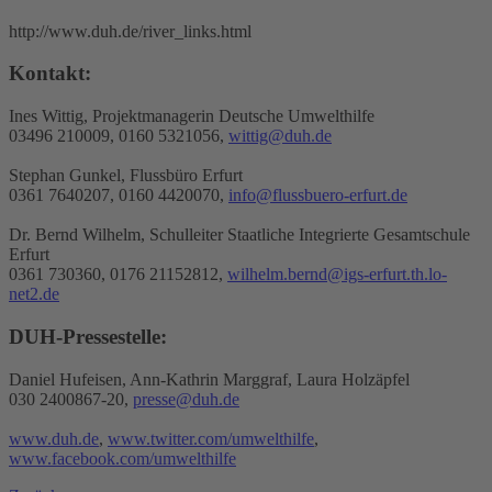
http://www.duh.de/river_links.html
Kontakt:
Ines Wittig, Projektmanagerin Deutsche Umwelthilfe
03496 210009, 0160 5321056,
wittig@duh.de
Stephan Gunkel, Flussbüro Erfurt
0361 7640207, 0160 4420070,
info@flussbuero-erfurt.de
Dr. Bernd Wilhelm, Schulleiter Staatliche Integrierte Gesamtschule
Erfurt
0361 730360, 0176 21152812,
wilhelm.bernd@igs-erfurt.th.lo-
net2.de
DUH-Pressestelle:
Daniel Hufeisen, Ann-Kathrin Marggraf, Laura Holzäpfel
030 2400867-20,
presse@duh.de
www.duh.de
,
www.twitter.com/umwelthilfe
,
www.facebook.com/umwelthilfe