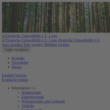
Deutsche Umwelthilfe e.V.
Jetzt spenden
Pate werden
Mitglied werden
Toggle navigation
Kontakt
Newsletter
Presse
English Version
Englische Seiten
Informieren
+/-
Klimaschutz
Energiewende
Wärmewende und Gebäude
Verkehr