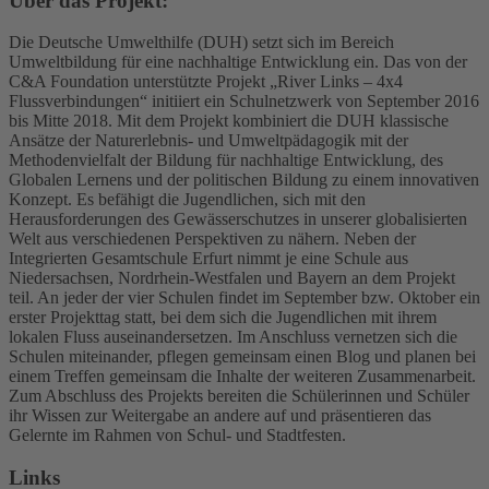
Über das Projekt:
Die Deutsche Umwelthilfe (DUH) setzt sich im Bereich
Umweltbildung für eine nachhaltige Entwicklung ein. Das von der
C&A Foundation unterstützte Projekt „River Links – 4x4
Flussverbindungen“ initiiert ein Schulnetzwerk von September 2016
bis Mitte 2018. Mit dem Projekt kombiniert die DUH klassische
Ansätze der Naturerlebnis- und Umweltpädagogik mit der
Methodenvielfalt der Bildung für nachhaltige Entwicklung, des
Globalen Lernens und der politischen Bildung zu einem innovativen
Konzept. Es befähigt die Jugendlichen, sich mit den
Herausforderungen des Gewässerschutzes in unserer globalisierten
Welt aus verschiedenen Perspektiven zu nähern. Neben der
Integrierten Gesamtschule Erfurt nimmt je eine Schule aus
Niedersachsen, Nordrhein-Westfalen und Bayern an dem Projekt
teil. An jeder der vier Schulen findet im September bzw. Oktober ein
erster Projekttag statt, bei dem sich die Jugendlichen mit ihrem
lokalen Fluss auseinandersetzen. Im Anschluss vernetzen sich die
Schulen miteinander, pflegen gemeinsam einen Blog und planen bei
einem Treffen gemeinsam die Inhalte der weiteren Zusammenarbeit.
Zum Abschluss des Projekts bereiten die Schülerinnen und Schüler
ihr Wissen zur Weitergabe an andere auf und präsentieren das
Gelernte im Rahmen von Schul- und Stadtfesten.
Links