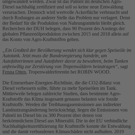
umgewandelt werden. Zwar ist das Palmöl im deutschen Agro-
Diesel nachhaltig zertifiziert und soll so keine neue Entwaldung
verursachen. Dennoch wird wertvolle Ackerfläche verbraucht und
durch Rodungen an anderer Stelle das Problem nur verlagert. Denn
der Bedarf für die Produktion von Nahrungsmitteln bleibt gleich.
Recherchen der DUH belegen, dass 90 Prozent des Anstiegs der
globalen Pflanzenölproduktion zwischen 2015 und 2018 allein auf
das Konto von Agro-Kraftstoffen gehen.
„Ein Großteil der Bevölkerung wendet sich klar gegen Speiseöle im
Autotank. Jetzt muss die Bundesregierung handeln, um
Autofahrerinnen und Autofahrer davor zu bewahren, beim Tanken
unfreiwillig zur Zerstörung von Tropenwäldern beizutragen“
, sagt
Fenna Otten
, Tropenwaldreferentin bei ROBIN WOOD.
Die Erneuerbare-Energien-Richtlinie, die die CO2-Bilanz von
Diesel verbessern sollte, führte zu mehr Speiseölen im Tank.
Mittlerweile belegen zahlreiche Studien, dass bestimmte Agro-
Kraftstoffe das Klima insgesamt genauso belasten wie fossile
Kraftstoffe. Werden die Treibhausgasemissionen aus indirekter
Landnutzungsänderung berücksichtigt, liegen die Emissionen von
Palmöl im Diesel bis zu 300 Prozent über denen von
herkömmlichem Diesel aus Mineralöl. Die in der EU verbindliche
Nachhaltigkeitszertifizierung für Kraftstoffe konnte die Entwaldung
und die damit verbundenen Klimaschäden nicht aufhalten. 2019