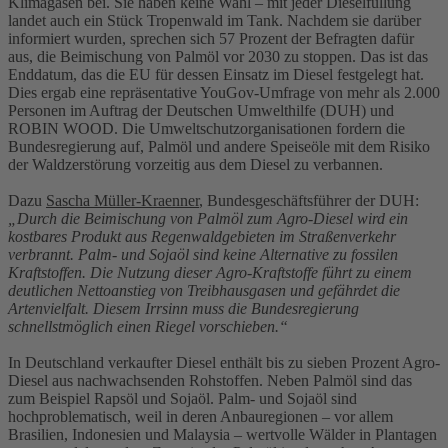
Klimagasen bei. Sie haben keine Wahl – mit jeder Dieselfüllung
landet auch ein Stück Tropenwald im Tank. Nachdem sie darüber
informiert wurden, sprechen sich 57 Prozent der Befragten dafür
aus, die Beimischung von Palmöl vor 2030 zu stoppen. Das ist das
Enddatum, das die EU für dessen Einsatz im Diesel festgelegt hat.
Dies ergab eine repräsentative YouGov-Umfrage von mehr als 2.000
Personen im Auftrag der Deutschen Umwelthilfe (DUH) und
ROBIN WOOD. Die Umweltschutzorganisationen fordern die
Bundesregierung auf, Palmöl und andere Speiseöle mit dem Risiko
der Waldzerstörung vorzeitig aus dem Diesel zu verbannen.
Dazu
Sascha Müller-Kraenner
, Bundesgeschäftsführer der DUH:
„Durch die Beimischung von Palmöl zum Agro-Diesel wird ein
kostbares Produkt aus Regenwaldgebieten im Straßenverkehr
verbrannt. Palm- und Sojaöl sind keine Alternative zu fossilen
Kraftstoffen. Die Nutzung dieser Agro-Kraftstoffe führt zu einem
deutlichen Nettoanstieg von Treibhausgasen und gefährdet die
Artenvielfalt. Diesem Irrsinn muss die Bundesregierung
schnellstmöglich einen Riegel vorschieben.“
In Deutschland verkaufter Diesel enthält bis zu sieben Prozent Agro-
Diesel aus nachwachsenden Rohstoffen. Neben Palmöl sind das
zum Beispiel Rapsöl und Sojaöl. Palm- und Sojaöl sind
hochproblematisch, weil in deren Anbauregionen – vor allem
Brasilien, Indonesien und Malaysia – wertvolle Wälder in Plantagen