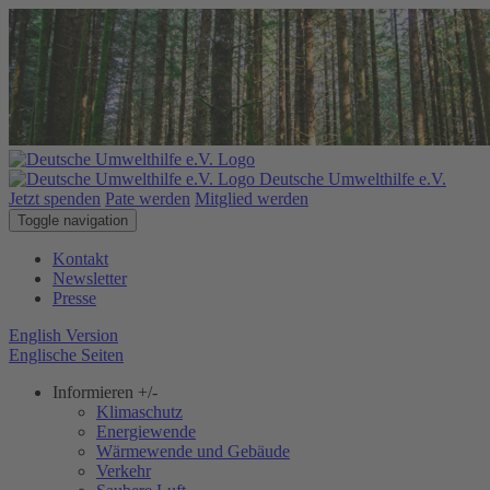
Deutsche Umwelthilfe e.V.
Jetzt spenden
Pate werden
Mitglied werden
Toggle navigation
Kontakt
Newsletter
Presse
English Version
Englische Seiten
Informieren
+/-
Klimaschutz
Energiewende
Wärmewende und Gebäude
Verkehr