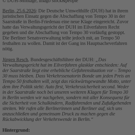
© DUH-Montage, imago stock&people
Berlin, 25.6.2026
: Die Deutsche Umwelthilfe (DUH) hat in ihrem
juristischen Einsatz gegen die Abschaffung von Tempo 30 in der
Saarstraße in Berlin-Friedenau eine neue Klage eingereicht. Zuvor
hatte das Verwaltungsgericht der DUH im Eilverfahren Recht
gegeben und die Abschaffung von Tempo 30 vorläufig gestoppt.
Die Berliner Senatsverwaltung teilte jedoch mit, an Tempo 50
festhalten zu wollen. Damit ist der Gang ins Hauptsacheverfahren
nötig.
Jürgen Resch
, Bundesgeschäftsführer der DUH:
„Das
Verwaltungsgericht hat im Eilverfahren glasklar entschieden: Auf
der Saarstraße liegt eine erhebliche Gefahrensituation vor – Tempo
30 muss bleiben. Dass Verkehrssenatorin Bonde um jeden Preis an
Tempo 50 festhalten will, zeigt das rückwärtsgewandte Motto, unter
dem ihre Politik steht: Auto first, Verkehrssicherheit second. Weder
in der Saarstraße noch bei unseren weiteren Klagen für Tempo 30
in Berlin werden wir nachgeben, sondern mit aller Konsequenz für
die Sicherheit von Schulkindern, Radfahrenden und Zufußgehenden
streiten. Wir rufen alle Berlinerinnen und Berliner auf, sich uns
anzuschließen und gemeinsam Druck zu machen gegen die
Rückabwicklung der Verkehrswende in Berlin.“
Hintergrund: