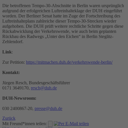
Die betroffenen Tempo-30-Abschnitte in Berlin waren ursprünglich
aufgrund der erfolgreichen Luftreinhalteklage der DUH eingeführt
worden. Der Berliner Senat hatte im Zuge der Fortschreibung des
Luftreinhalteplans zahlreiche dieser Tempo-30-Strecken wieder
aufgehoben. Die DUH prüft weitere rechtliche Schritte gegen diese
Rückabwicklung der Verkehrswende, wie auch beim geplanten
Rückbau des Radwegs „Unter den Eichen“ in Berlin Steglitz-
Zehlendorf.
Link
:
Zur Petition:
https://mitmachen.duh.de/verkehrswende-berlin/
Kontakt:
Jürgen Resch, Bundesgeschäftsführer
0171 3649170,
resch@duh.de
DUH-Newsroom:
030 2400867-20,
presse@duh.de
Zurück
Mit Freund*innen teilen: