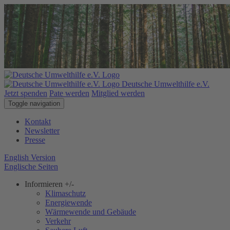
Deutsche Umwelthilfe e.V.
Jetzt spenden
Pate werden
Mitglied werden
Toggle navigation
Kontakt
Newsletter
Presse
English Version
Englische Seiten
Informieren
+/-
Klimaschutz
Energiewende
Wärmewende und Gebäude
Verkehr