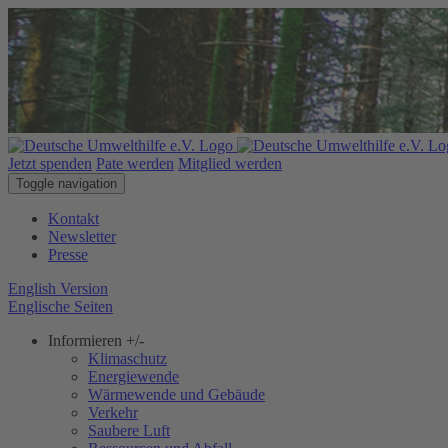
Jetzt spenden
Pate werden
Mitglied werden
Toggle navigation
Kontakt
Newsletter
Presse
English Version
Englische Seiten
Informieren
+/-
Klimaschutz
Energiewende
Wärmewende und Gebäude
Verkehr
Saubere Luft