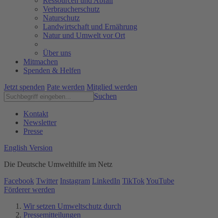
Ressourcen und Abfall
Verbraucherschutz
Naturschutz
Landwirtschaft und Ernährung
Natur und Umwelt vor Ort
Über uns
Mitmachen
Spenden & Helfen
Jetzt spenden
Pate werden
Mitglied werden
Suchen
Kontakt
Newsletter
Presse
English Version
Die Deutsche Umwelthilfe im Netz
Facebook
Twitter
Instagram
LinkedIn
TikTok
YouTube
Förderer werden
Wir setzen Umweltschutz durch
Pressemitteilungen