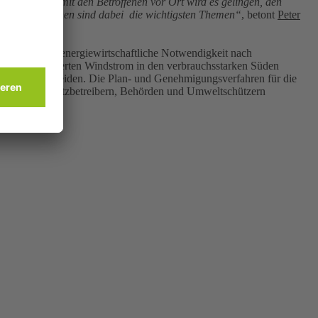
r im Dialog mit den Betroffenen vor Ort wird es gelingen, den
 von Betroffenen sind dabei die wichtigsten Themen“
, betont
Peter
netz, deren energiewirtschaftliche Notwendigkeit nach
 Osten produzierten Windstrom in den verbrauchsstarken Süden
flikte zu vermeiden. Die Plan- und Genehmigungsverfahren für die
, Kommunen, Netzbetreibern, Behörden und Umweltschützern