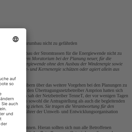
en Infrastrukturumbau nicht zu gefährden
m- und Ausbau der Stromtrassen für die Energiewende nicht zu
gen nach einem Moratorium bei der Planung neuer, für die
and.
„Eine Energiewende ohne den Ausbau der Windenergie sowie
turen von Kohle- und Kernenergie schützen oder agiert allein aus
 und Netzbetreibern über das weitere Vorgehen bei den Planungen zu
 Bayern durch den Übertragungsnetzbetreiber Amprion hatten sich
ngen. Daraufhin sah der Netzbetreiber TenneT, der vor wenigen Tagen
lt und verschob sowohl die Antragstellung als auch die begleitenden
 einem Strang ziehen. Sie tragen die Verantwortung für den
scher Geschäftsführer der Umwelt- und Entwicklungsorganisation
ung erst begonnen. Hieran sollten sich nun alle Betroffenen