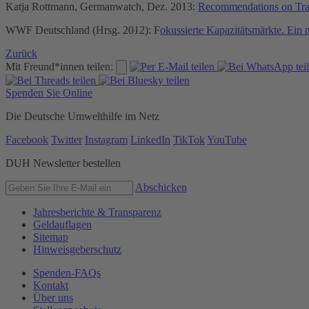
Katja Rottmann, Germanwatch, Dez. 2013:
Recommendations on Trans
WWF Deutschland (Hrsg. 2012): F
okussierte Kapazitätsmärkte. Ein
Zurück
Mit Freund*innen teilen:
Spenden Sie Online
Die Deutsche Umwelthilfe im Netz
Facebook
Twitter
Instagram
LinkedIn
TikTok
YouTube
DUH Newsletter bestellen
Abschicken
Jahresberichte & Transparenz
Geldauflagen
Sitemap
Hinweisgeberschutz
Spenden-FAQs
Kontakt
Über uns