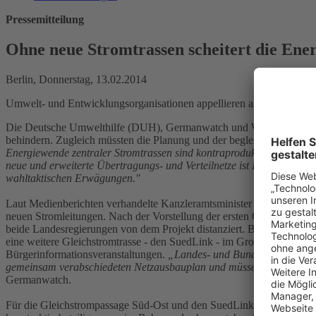
Pressemitteilung
Ohne neue Stromtrassen scheitert die Ene
Berlin, Donnerstag, 13.02.2014
Umwelt- und Entwicklungsorganisationen appellieren an Bayerns und
Die Deutsche Umwelthilfe (DUH), Germanwatch und WWF Deutschland
behindern. Zugleich müssten die Planung und der begleitende Bürgerd
Energiewende zentraler Stromtrassen sind kontraproduktiv“
, sagt
Reg
neue und erweiterte Übertragungs- und Verteilnetze ist Illusion. Wer
wahltaktischen Erwägungen."
Laut Medienberichten verhandelte Kanzleramtsminister Peter Altmaie
neuen Stromleitungen. Nach der Vorstellung der ersten Grobplanung
beide Landesregierungen von dem Projekt distanziert. Bayerns Minist
eine weitere Gleichstromtrasse - den SuedLink - im Grobverlauf vorges
Bürgerinformationsveranstaltungen.
„Landes- und Bundespolitiker mü
gemeinsam verabschiedeten Netzausbauplan und müssen auch für die
Germanwatch.
Für die Gleichstrompassage Süd-Ost und den SuedLink hat mit der Vor