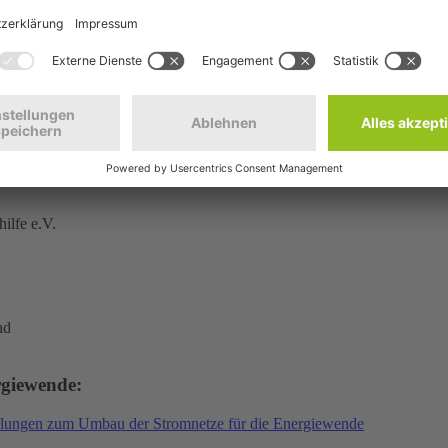
rfahrens den konfliktärmsten Trassenkorridor festlegen zu können.
„Nu
erden. Natur- und Landschaftsschutz sowie der Schutz des Wohnumfelds
lfe.
ei geplanten Nord-Süd-Verbindungen im Höchstspannungs-Übertragungs
 festgelegt worden ist. Die neuen Leitungen sollen den im Norden und
 vorgesehen. Dadurch bestehen hier besonders gute Möglichkeiten, Kon
ollten von den Landesregierungen im Dialog mit betroffenen Bürgern
ilfe e.V.
nd
rgiewende:
hlungen zum Umbau der Stromnetze für die Energiewende