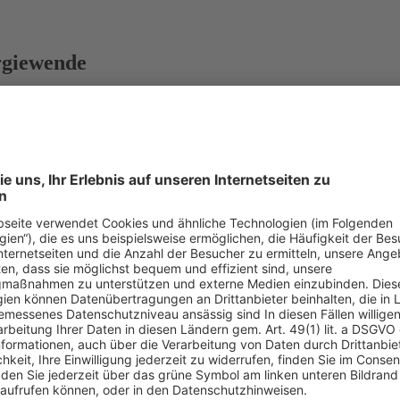
rgiewende
 Thüringens Ministerpräsidenten, den für die Energiewende notwendig
 fordern die Ministerpräsidenten der Länder auf, den notwendigen U
ialog für neue Gleichstromtrassen zügig fortgesetzt werden.
„Forderun
ine Günther
, Leiterin Klima- und Energiepolitik beim WWF Deutschl
 den Umbau der Netzinfrastruktur verzögert, will die bestehenden Struk
r gestern in einem Krisengespräch im Kanzleramt mit Ländervertretern
en für die sogenannte Gleichstrompassage Süd-Ost von Thüringen nach
erpräsident Horst Seehofer forderte gar ein Moratorium bei den Planu
tellt hatte, die politische Grundlage der Energiewende in Frage gestel
ssen bei der Kommunikation des notwendigen Stromnetzumbaus jetzt an
 sorgfältige Umsetzung Sorge tragen“
, fordert
Christoph Bals
, Politi
stellung eines Vorzugskorridors der Prozess der konkreten Trassenfind