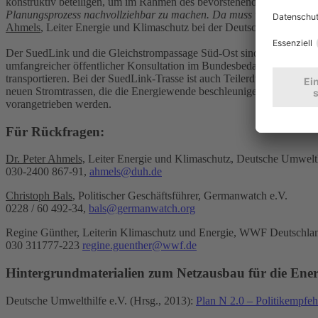
konstruktiv beteiligen, um im Rahmen des bevorstehenden Planungsve
Planungsprozess nachvollziehbar zu machen. Da muss viel erklärt w
Ahmels
, Leiter Energie und Klimaschutz bei der Deutschen Umwelthi
Der SuedLink und die Gleichstrompassage Süd-Ost sind zwei von dr
umfangreicher öffentlicher Konsultation im Bundesbedarfsplangesetz
transportieren. Bei der SuedLink-Trasse ist auch Teilerdverkabelung
neuen Stromtrassen, die die Energiewende beschleunigen können, s
vorangetrieben werden.
Für Rückfragen:
Dr. Peter Ahmels,
Leiter Energie und Klimaschutz, Deutsche Umwelth
030-2400 867-91,
ahmels@duh.de
Christoph Bals
, Politischer Geschäftsführer, Germanwatch e.V.
0228 / 60 492-34,
bals@germanwatch.org
Regine Günther, Leiterin Klimaschutz und Energie, WWF Deutschla
030 311777-223
regine.guenther@wwf.de
Hintergrundmaterialien zum Netzausbau für die Ene
Deutsche Umwelthilfe e.V. (Hrsg., 2013):
Plan N 2.0 – Politikempfe