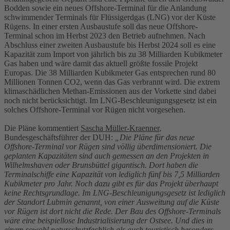
Bodden sowie ein neues Offshore-Terminal für die Anlandung
schwimmender Terminals für Flüssigerdgas (LNG) vor der Küste
Rügens. In einer ersten Ausbaustufe soll das neue Offshore-
Terminal schon im Herbst 2023 den Betrieb aufnehmen. Nach
Abschluss einer zweiten Ausbaustufe bis Herbst 2024 soll es eine
Kapazität zum Import von jährlich bis zu 38 Milliarden Kubikmeter
Gas haben und wäre damit das aktuell größte fossile Projekt
Europas. Die 38 Milliarden Kubikmeter Gas entsprechen rund 80
Millionen Tonnen CO2, wenn das Gas verbrannt wird. Die extrem
klimaschädlichen Methan-Emissionen aus der Vorkette sind dabei
noch nicht berücksichtigt. Im LNG-Beschleunigungsgesetz ist ein
solches Offshore-Terminal vor Rügen nicht vorgesehen.
Die Pläne kommentiert
Sascha Müller-Kraenner
,
Bundesgeschäftsführer der DUH:
„Die Pläne für das neue
Offshore-Terminal vor Rügen sind völlig überdimensioniert. Die
geplanten Kapazitäten sind auch gemessen an den Projekten in
Wilhelmshaven oder Brunsbüttel gigantisch. Dort haben die
Terminalschiffe eine Kapazität von lediglich fünf bis 7,5 Milliarden
Kubikmeter pro Jahr. Noch dazu gibt es für das Projekt überhaupt
keine Rechtsgrundlage. Im LNG-Beschleunigungsgesetz ist lediglich
der Standort Lubmin genannt, von einer Ausweitung auf die Küste
vor Rügen ist dort nicht die Rede. Der Bau des Offshore-Terminals
wäre eine beispiellose Industrialisierung der Ostsee. Und dies in
einem sowohl naturschutzfachlich als auch touristisch besonders