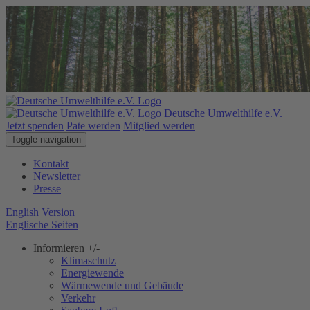
Deutsche Umwelthilfe e.V.
Jetzt spenden
Pate werden
Mitglied werden
Toggle navigation
Kontakt
Newsletter
Presse
English Version
Englische Seiten
Informieren
+/-
Klimaschutz
Energiewende
Wärmewende und Gebäude
Verkehr