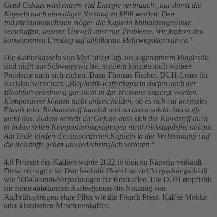
Grad Celsius wird extrem viel Energie verbraucht, nur damit die
Kapseln nach einmaliger Nutzung zu Müll werden. Den
Industrieunternehmen mögen die Kapseln Milliardengewinne
verschaffen, unserer Umwelt aber nur Probleme. Wir fordern den
konsequenten Umstieg auf abfallarme Mehrwegalternativen.
“
Die Kaffeekapseln von MyCoffeeCup aus sogenanntem Bioplastik
sind nicht nur Schwergewichte, sondern können auch weitere
Probleme nach sich ziehen. Dazu
Thomas Fischer,
DUH-Leiter für
Kreislaufwirtschaft: „
Bioplastik-Kaffeekapseln dürfen nach der
Bioabfallverordnung gar nicht in der Biotonne entsorgt werden.
Kompostierer können nicht unterscheiden, ob es sich um normales
Plastik oder Biokunststoff handelt und sortieren solche Störstoffe
meist aus. Zudem besteht die Gefahr, dass sich der Kunststoff auch
in industriellen Kompostierungsanlagen nicht rückstandsfrei abbaut.
Am Ende landen die aussortierten Kapseln in der Verbrennung und
die Rohstoffe gehen unwiederbringlich verloren.
“
4,8 Prozent des Kaffees wurde 2022 in kleinen Kapseln verkauft.
Diese erzeugten im Durchschnitt 15-mal so viel Verpackungsabfall
wie 500-Gramm-Verpackungen für Röstkaffee. Die DUH empfiehlt
für einen abfallarmen Kaffeegenuss die Nutzung von
Aufbrühsystemen ohne Filter wie die French Press, Kaffee Mokka
oder klassischen Maschinenkaffee.