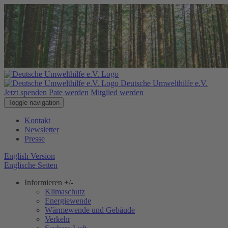
Deutsche Umwelthilfe e.V.
Jetzt spenden
Pate werden
Mitglied werden
Toggle navigation
Kontakt
Newsletter
Presse
English Version
Englische Seiten
Informieren
+/-
Klimaschutz
Energiewende
Wärmewende und Gebäude
Verkehr