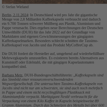
© Stefan Wieland
Berlin, 2.11.2024
: In Deutschland wird pro Jahr die gigantische
Menge von 2,8 Milliarden Kaffeekapseln verbraucht und dadurch
ein 9.700 Tonnen schwerer Müllberg aus Plastik, Aluminium und
Pappe verursacht. Dies ergeben neue Berechnungen der Deutschen
Umwelthilfe (DUH) für das Jahr 2022 auf der Grundlage von
Marktdaten und eigenen Gewichtsmessungen der gängigsten
Kaffeekapselmarken. Besonders schlecht schnitten die Tassimo-
Kaffeekapsel von Jacobs und das Produkt MyCoffeeCup ab.
Die DUH fordert die Hersteller auf, umgehend auf wiederbefüllbare
Mehrwegkapseln umzustellen. Es existieren bereits Alternativen aus
Kunststoff oder Edelstahl, die mit gängigen Kapselautomaten
kompatibel sind.
Barbara Metz
, DUH-Bundesgeschäftsführerin: „
Kaffeekapseln sind
das Sinnbild einer ressourcenverschwendenden
Wegwerfgesellschaft. Die untersuchten Tassimo-Kaffeekapseln von
Jacobs sind nicht nur am schwersten, sie sind auch noch mehrfach
in Pappe und einem nicht recyclingfähigen Plastiksack mit
Aluminiumfolie verpackt. Marktgigant Nestlé verbraucht für die
Verpackung von einem Kilo Kaffee in Kapseln beispielsweise 89
Gramm Aluminium. Durch das Schmelzen des Metalls bei über 600