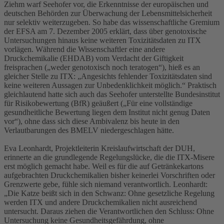
Ziehm warf Seehofer vor, die Erkenntnisse der europäischen und
deutschen Behörden zur Überwachung der Lebensmittelsicherheit
nur selektiv weiterzugeben. So habe das wissenschaftliche Gremium
der EFSA am 7. Dezember 2005 erklärt, dass über genotoxische
Untersuchungen hinaus keine weiteren Toxizitätsdaten zu ITX
vorlägen. Während die Wissenschaftler eine andere
Druckchemikalie (EHDAB) vom Verdacht der Giftigkeit
freisprachen („weder genotoxisch noch teratogen“), hieß es an
gleicher Stelle zu ITX: „Angesichts fehlender Toxizitätsdaten sind
keine weiteren Aussagen zur Unbedenklichkeit möglich.“ Praktisch
gleichlautend hatte sich auch das Seehofer unterstellte Bundesinstitut
für Risikobewertung (BfR) geäußert („Für eine vollständige
gesundheitliche Bewertung liegen dem Institut nicht genug Daten
vor“), ohne dass sich diese Ambivalenz bis heute in den
Verlautbarungen des BMELV niedergeschlagen hätte.
Eva Leonhardt, Projektleiterin Kreislaufwirtschaft der DUH,
erinnerte an die grundlegende Regelungslücke, die die ITX-Misere
erst möglich gemacht habe. Weil es für die auf Getränkekartons
aufgebrachten Druckchemikalien bisher keinerlei Vorschriften oder
Grenzwerte gebe, fühle sich niemand verantwortlich. Leonhardt:
„Die Katze beißt sich in den Schwanz: Ohne gesetzliche Regelung
werden ITX und andere Druckchemikalien nicht ausreichend
untersucht. Daraus ziehen die Verantwortlichen den Schluss: Ohne
Untersuchung keine Gesundheitsgefährdung, ohne