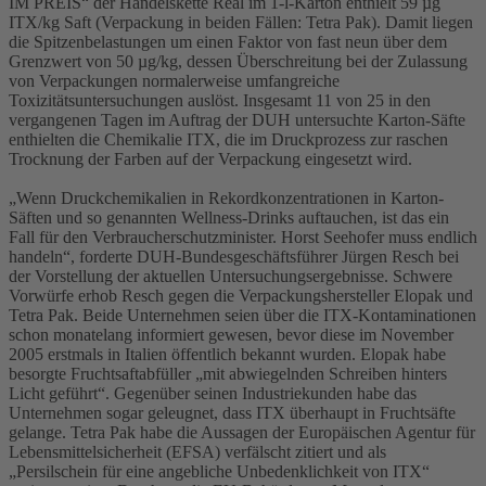
IM PREIS“ der Handelskette Real im 1-l-Karton enthielt 59 µg
ITX/kg Saft (Verpackung in beiden Fällen: Tetra Pak). Damit liegen
die Spitzenbelastungen um einen Faktor von fast neun über dem
Grenzwert von 50 µg/kg, dessen Überschreitung bei der Zulassung
von Verpackungen normalerweise umfangreiche
Toxizitätsuntersuchungen auslöst. Insgesamt 11 von 25 in den
vergangenen Tagen im Auftrag der DUH untersuchte Karton-Säfte
enthielten die Chemikalie ITX, die im Druckprozess zur raschen
Trocknung der Farben auf der Verpackung eingesetzt wird.
„Wenn Druckchemikalien in Rekordkonzentrationen in Karton-
Säften und so genannten Wellness-Drinks auftauchen, ist das ein
Fall für den Verbraucherschutzminister. Horst Seehofer muss endlich
handeln“, forderte DUH-Bundesgeschäftsführer Jürgen Resch bei
der Vorstellung der aktuellen Untersuchungsergebnisse. Schwere
Vorwürfe erhob Resch gegen die Verpackungshersteller Elopak und
Tetra Pak. Beide Unternehmen seien über die ITX-Kontaminationen
schon monatelang informiert gewesen, bevor diese im November
2005 erstmals in Italien öffentlich bekannt wurden. Elopak habe
besorgte Fruchtsaftabfüller „mit abwiegelnden Schreiben hinters
Licht geführt“. Gegenüber seinen Industriekunden habe das
Unternehmen sogar geleugnet, dass ITX überhaupt in Fruchtsäfte
gelange. Tetra Pak habe die Aussagen der Europäischen Agentur für
Lebensmittelsicherheit (EFSA) verfälscht zitiert und als
„Persilschein für eine angebliche Unbedenklichkeit von ITX“