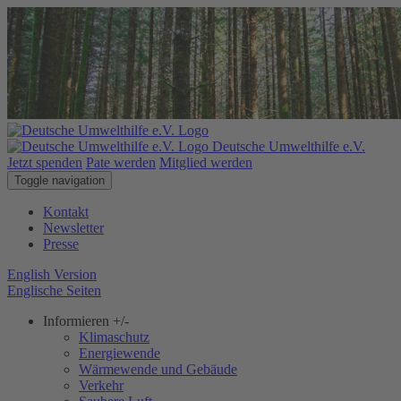
Deutsche Umwelthilfe e.V.
Jetzt spenden
Pate werden
Mitglied werden
Toggle navigation
Kontakt
Newsletter
Presse
English Version
Englische Seiten
Informieren
+/-
Klimaschutz
Energiewende
Wärmewende und Gebäude
Verkehr