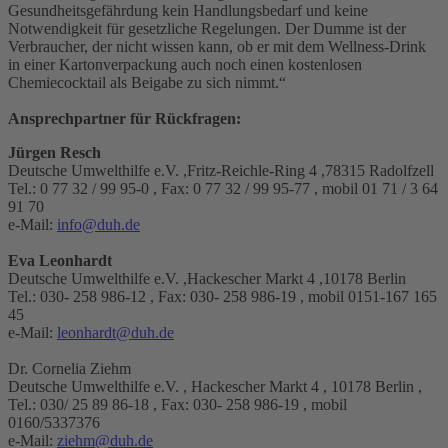
Gesundheitsgefährdung kein Handlungsbedarf und keine
Notwendigkeit für gesetzliche Regelungen. Der Dumme ist der
Verbraucher, der nicht wissen kann, ob er mit dem Wellness-Drink
in einer Kartonverpackung auch noch einen kostenlosen
Chemiecocktail als Beigabe zu sich nimmt.“
Ansprechpartner für Rückfragen:
Jürgen Resch
Deutsche Umwelthilfe e.V. ,Fritz-Reichle-Ring 4 ,78315 Radolfzell
Tel.: 0 77 32 / 99 95-0 , Fax: 0 77 32 / 99 95-77 , mobil 01 71 / 3 64
91 70
e-Mail:
info@duh.de
Eva Leonhardt
Deutsche Umwelthilfe e.V. ,Hackescher Markt 4 ,10178 Berlin
Tel.: 030- 258 986-12 , Fax: 030- 258 986-19 , mobil 0151-167 165
45
e-Mail:
leonhardt@duh.de
Dr. Cornelia Ziehm
Deutsche Umwelthilfe e.V. , Hackescher Markt 4 , 10178 Berlin ,
Tel.: 030/ 25 89 86-18 , Fax: 030- 258 986-19 , mobil
0160/5337376
e-Mail:
ziehm@duh.de