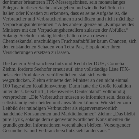
der immer brisanteren ITX-Messergebnisse, sein monatelanges
Phlegma in dieser Sache aufzugeben und wie die Behörden in
Italien oder Kroatien zu erkennen, dass es seine Aufgabe ist, die
Verbraucher und Verbraucherinnen zu schützen und nicht mächtige
Verpackungsunternehmen.“ Alles andere grenze an „Kumpanei des
Ministers mit den Verpackungsherstellern zulasten der Abfüller.“
Solange Seehofer untätig bleibe, hätten die an diesem
Chemieskandal unschuldigen Fruchtsaftabfüller kaum Chancen, sich
den entstandenen Schaden von Tetra Pak, Elopak oder ihren
Versicherungen ersetzen zu lassen.
Die Leiterin Verbraucherschutz und Recht der DUH, Cornelia
Ziehm, forderte Seehofer erneut auf, eine vollständige Liste ITX-
belasteter Produkte zu veröffentlichen, statt sich weiter
wegzuducken. Ziehm erinnerte den Minister an den nicht einmal
100 Tage alten Koalitionsvertrag. Darin hatte die Große Koalition
unter der Überschrift „Lebenswertes Deutschland“ vollmundig
versprochen: „Die Verbraucher müssen so informiert sein, dass sie
selbstständig entscheiden und auswählen können. Wir stehen zum
Leitbild der mündigen Verbraucher als eigenverantwortlich
handelnde Konsumenten und Marktteilnehmer.“ Ziehm: „Das bleibt
pure Lyrik, solange dem eigenverantwortlichen Konsumenten die
grundlegenden Informationen vorenthalten bleiben. Vorsorgender
Gesundheits- und Verbraucherschutz sieht anders aus.“