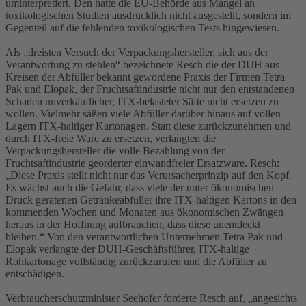
uminterpretiert. Den hatte die EU-Behörde aus Mangel an
toxikologischen Studien ausdrücklich nicht ausgestellt, sondern im
Gegenteil auf die fehlenden toxikologischen Tests hingewiesen.
Als „dreisten Versuch der Verpackungshersteller, sich aus der
Verantwortung zu stehlen“ bezeichnete Resch die der DUH aus
Kreisen der Abfüller bekannt gewordene Praxis der Firmen Tetra
Pak und Elopak, der Fruchtsaftindustrie nicht nur den entstandenen
Schaden unverkäuflicher, ITX-belasteter Säfte nicht ersetzen zu
wollen. Vielmehr säßen viele Abfüller darüber hinaus auf vollen
Lagern ITX-haltiger Kartonagen. Statt diese zurückzunehmen und
durch ITX-freie Ware zu ersetzen, verlangten die
Verpackungshersteller die volle Bezahlung von der
Fruchtsaftindustrie georderter einwandfreier Ersatzware. Resch:
„Diese Praxis stellt nicht nur das Verursacherprinzip auf den Kopf.
Es wächst auch die Gefahr, dass viele der unter ökonomischen
Druck geratenen Getränkeabfüller ihre ITX-haltigen Kartons in den
kommenden Wochen und Monaten aus ökonomischen Zwängen
heraus in der Hoffnung aufbrauchen, dass diese unentdeckt
bleiben.“ Von den verantwortlichen Unternehmen Tetra Pak und
Elopak verlangte der DUH-Geschäftsführer, ITX-haltige
Rohkartonage vollständig zurückzurufen und die Abfüller zu
entschädigen.
Verbraucherschutzminister Seehofer forderte Resch auf, „angesichts