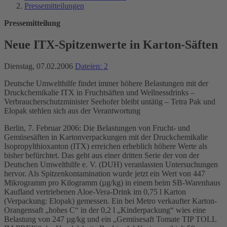
Pressemitteilungen
Pressemitteilung
Neue ITX-Spitzenwerte in Karton-Säften
Dienstag, 07.02.2006
Dateien: 2
Deutsche Umwelthilfe findet immer höhere Belastungen mit der
Druckchemikalie ITX in Fruchtsäften und Wellnessdrinks –
Verbraucherschutzminister Seehofer bleibt untätig – Tetra Pak und
Elopak stehlen sich aus der Verantwortung
Berlin, 7. Februar 2006: Die Belastungen von Frucht- und
Gemüsesäften in Kartonverpackungen mit der Druckchemikalie
Isopropylthioxanton (ITX) erreichen erheblich höhere Werte als
bisher befürchtet. Das geht aus einer dritten Serie der von der
Deutschen Umwelthilfe e. V. (DUH) veranlassten Untersuchungen
hervor. Als Spitzenkontamination wurde jetzt ein Wert von 447
Mikrogramm pro Kilogramm (µg/kg) in einem beim SB-Warenhaus
Kaufland vertriebenen Aloe-Vera-Drink im 0,75 l Karton
(Verpackung: Elopak) gemessen. Ein bei Metro verkaufter Karton-
Orangensaft „hohes C“ in der 0,2 l „Kinderpackung“ wies eine
Belastung von 247 µg/kg und ein „Gemüsesaft Tomate TIP TOLL