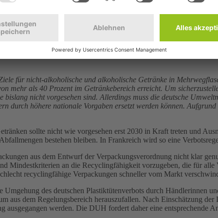
n ein Vermeidungsziel für Verpackungsmüll festlegen will, ist zwar ein
r mehr Verpackungen. Mit den derzeitigen Vorgaben der Kommission ist
r und energischer gegensteuern und bereits 2030 eine Einsparung errei
re Verpackungsmaterialien zu vermeiden, braucht es zusätzlich materi
t dringend notwendig für eine echte Verpackungswende. Deshalb müss
Ziele für nicht-alkoholische und alkoholische Getränke in Mehrwegflasc
n mehr als 40 Prozent im Getränkebereich erreicht. Um sicherzustellen
 die bislang nicht vorgesehen sind. Allerdings muss die deutsche Umwe
ern durch höhere nationale Vorgaben ersetzt werden können. Aufgrun
ränken sollte nicht wie vorgesehen erst 2030 in Kraft treten und Ausn
Abfallmengen bestehen bleiben. In Frankreich wird so eine Verbotsrege
kungen aus dem Entwurf der Verpackungsverordnung nicht klar genug h
 Mindestkriterien an die Recyclingfähigkeit vorzugeben, die für alle 
r schlecht recyclingfähige Verpackungen schneller vom Markt verschwin
Umgehung des deutschen Plastiktütenverbots durch Händlerinnen und 
n, um aus dem Regelungsbereich herauszufallen. Nach Einschätzung de
ng ausgegangen werden. Die DUH fordert daher eine entsprechende A