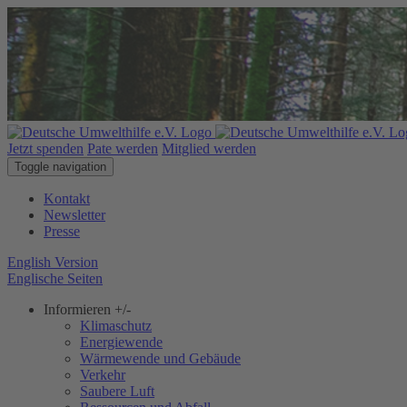
Jetzt spenden
Pate werden
Mitglied werden
Toggle navigation
Kontakt
Newsletter
Presse
English Version
Englische Seiten
Informieren
+/-
Klimaschutz
Energiewende
Wärmewende und Gebäude
Verkehr
Saubere Luft