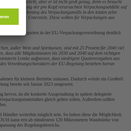
 wichtiger Schritt, aber er ist nicht groß genug, denn es braucht
 eine Begrenzung der pro Kopf verursachten Verpackungsabfälle auf
chen, die den Anstieg des Verpackungsmülls in den letzten zehn
alspezifische Unterziele. Diese sollten für Verpackungen aus
en die Mehrwegquoten in der EU-Verpackungsverordnung deutlich
hen, außer Wein und Spirituosen, sind mit 25 Prozent für 2040 viel
, dass alle Mitgliedstaaten bis 2030 und 2040 auf dem richtigen
ltministerin Lemke aufpassen, dass niedrigere Quotenvorgaben aus
d des Verordnungscharakters der EU-Regelung bestehen hieran
ahmen für kleinere Betriebe zulassen. Dadurch würde ein Großteil
lung bereits seit Januar 2023 umgesetzt.
ervor, da die konkrete Ausgestaltung in spätere delegierte
Verpackungsmaterialien gleich gelten sollen. Außerdem sollten
den.
Händler weiterhin möglich sein. So haben diese die Möglichkeit,
r DUH kann erst ab mindestens 120 Mikrometern Wandstärke von
npassung des Regelungsbereichs.