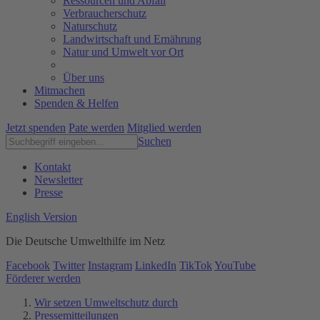
Ressourcen und Abfall
Verbraucherschutz
Naturschutz
Landwirtschaft und Ernährung
Natur und Umwelt vor Ort
Über uns
Mitmachen
Spenden & Helfen
Jetzt spenden
Pate werden
Mitglied werden
Suchen
Kontakt
Newsletter
Presse
English Version
Die Deutsche Umwelthilfe im Netz
Facebook
Twitter
Instagram
LinkedIn
TikTok
YouTube
Förderer werden
Wir setzen Umweltschutz durch
Pressemitteilungen