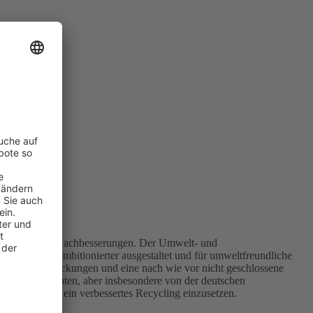
ung deutliche Nachbesserungen. Der Umwelt- und
es deutlich ambitionierter ausgestaltet und für umweltfreundliche
it von Verpackungen und eine nach wie vor nicht geschlossene
-Mitgliedstaaten, aber insbesondere von der deutschen
Mehrweg und ein verbessertes Recycling einzusetzen.