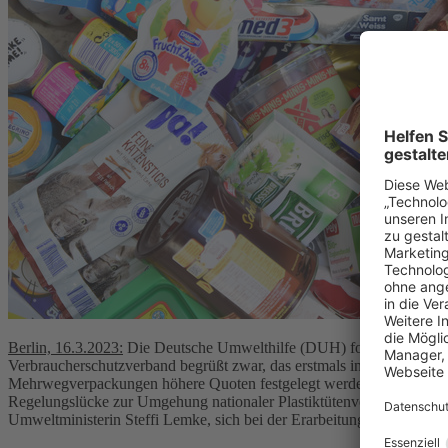
Berlin, 16.3.2023:
Die Deutsche Umwelthilfe (DUH) fordert anlässli
Verbraucherschutzverband begrüßt zwar, das erstmals in der Verpacku
Mehrwegverpackungen höhere Quoten festgelegt werden. Bedauerlich
Regelungslücke zur Umgehung nationaler Plastiktütenverbote durch 
Umweltministerin Steffi Lemke, sich bei der Erarbeitung der EU-Ve