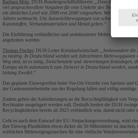
Barbara Metz
, DUH-Bundesgeschäftsführerin:
„Dass die EU-Kommissio
viel anspruchsvollere Vorgaben für eine Umkehr des Trends zu imme
ein ähnliches Level wie 2009 erst 2040 vorgesehen. Wir müssen frühe
Jahren wettmacht. Um Ausweichbewegungen von schwereren auf leichte
Kunststoffen, Verbundmaterialien und Metall gelten.“
Die Einführung verbindlicher und ambitionierter Mehrwegquoten is
angehoben werden.
Thomas Fischer,
DUH-Leiter Kreislaufwirtschaft:
„Insbesondere die 
zu niedrig. In Deutschland werden seit Jahrzehnten Mehrwegquoten vo
Weg sind, ist es nötig, Zwischenziele und -bewertungen festzulegen,
Europa nicht automatisch zum Zielwert in Deutschland werden, sond
bislang Zweifel.“
Das geplante Einwegverbot beim Vor-Ort-Verzehr von Speisen und Get
der Gastronomiebetriebe aus der Regelung fallen und völlig unnötige 
Zudem gehen die Anforderungen an die Recyclingfähigkeit von Verpac
Rechtsakte ausgelagert werden soll. Deshalb fordert die DUH zwingend
Recyclingkriterien bereits ab 2025 verbindlich sein, damit nicht ode
Geht es nach dem Entwurf der EU-Verpackungsverordnung, wird eine 
ihre Einweg-Plastiktüten etwas dicker als 50 Mikrometer zu mache
wirklichen Mehrwegtragetaschen für eine vielfache Wiederverwendu