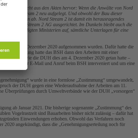
 Griff. Das geht aus den Akten hervor: Wenn die Anwälte von Nord
ne von Nord Stream 2 neu aufgelegt. Und obwohl der Bau dieser
dies im Geheimen ab. Nord Stream 2 ist damit ein herausragendes
chen der Nord Stream 2 AG ausgerichtet. Im Dunkeln bleibt auch die
d die beteiligten Ministerien auf, sämtliche Unterlagen für eine
AWZ), die am 11. Dezember 2020 aufgenommen wurden. Dafür hatte die
hrlicher Prüfung hatte das BSH dann den Arbeiten mit einer
ss Dritte – wie die DUH dies am 4. Dezember 2020 getan hatte –
ktober 2020 per E-Mail und Anruf beim BSH interveniert und um eine
ungsgenehmigung“ wurde in eine formlose „Zustimmung“ umgewandelt,
spruch der DUH gegen eine Wiederaufnahme der Arbeiten am 11.
liche Überprüfungen durch Umweltverbände wie der DUH „vorsorgen“
hmigung ab Januar 2021. Die bisherige sogenannte „Zustimmung“ des
en Vogelrastzeit sind Bauarbeiten bisher nicht zulässig – dafür hat
hutzgründen Einwendungen erhoben. Obwohl das Verfahren noch
mber 2020 angekündigt, dass die „Genehmigungserteilung noch für