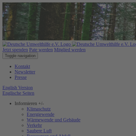
Jetzt spenden
Pate werden
Mitglied werden
Toggle navigation
Kontakt
Newsletter
Presse
English Version
Englische Seiten
Informieren
+/-
Klimaschutz
Energiewende
Wärmewende und Gebäude
Verkehr
Saubere Luft