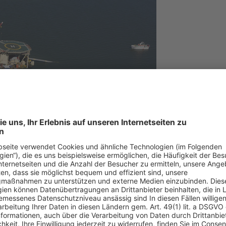
© fotograupner - st
n des Bundesamts für Seeschifffahrt und Hydrographie (BSH) zur Zulä
ng erhalten, bereits Anfang Dezember hatte sie Akteneinsicht beantrag
enbar auf Entscheidungen des BSH Einfluss nimmt und insgesamt mind