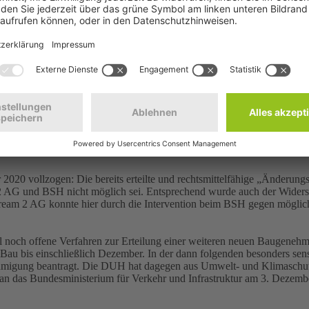
e Nord Stream 2 AG hat die Genehmigungsbehörde anscheinend fest im
en offensichtlich in willfährigem Gehorsam revidiert und ganz im Sin
tisch weitreichende Folgen für Deutschland und Europa hat, läuft all 
 nicht alleine nach Recht und Gesetz getroffen – sondern an den Wüns
aben wir Anträge auf Akteneinsicht gestellt – und fordern das BSH un
an der Pipeline in der deutschen Ausschließlichen Wirtschaftszone (
urch das BSH beantragt. Nach knapp dreimonatiger und offenbar ausfü
e Zustimmung in Form einer Änderungsgenehmigung hätte bewirkt, da
alt der Nord Stream 2 AG hatte ausweislich der Akten jedoch am 7. O
2020 vollzogen: Die bereits erteilte und rechtsmittelfähige „Änder
2 AG und BSH nicht möglich sei. Entsprechend wurde auch der Wider
tream 2 AG konnte hier durch die Intervention beim BSH gegen mög
iell noch offene Verfahren zur Erteilung einer weiteren neuen Baugene
 bis einschließlich Dezember. In der dann folgenden besonders sensibl
nehmigung beantragt. Die DUH hat dagegen aus Umwelt- und Klimasc
ail an das Bundesministerium für Verkehr und Infrastruktur am 3. Deze