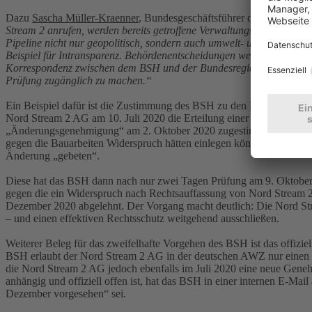
Dazu
Sascha Müller-Kraenner
, Bundesgeschäftsführer der DUH:
„Di
Stream 2 anrufen, werden bereits getroffene Verwaltungsentscheidung
Pipeline nicht nur geopolitisch, sondern auch umwelt- und klimapoli
Beispiel für Intransparenz. Behördenentscheidungen werden offenbar
Korrespondenz zwischen dem BSH und der Bundesregierung. Auch hier h
Prüfung zugänglich zu machen.“
Ein Beispiel dafür ist die Zustimmung des BSH zu den Bauarbeiten 
Nord Stream 2 AG am 10. Juli 2020 die Erteilung einer Zustimmung d
„Änderungsgenehmigung“ am 2. Oktober 2020 zugestimmt. Eine solch
gegen die Bauarbeiten Widerspruch hätten einlegen können. Ein Anw
Änderung „gebeten“.
Diese hat das BSH dann nach nur zwei Tagen Prüfung am 9. Oktober 
gegen die ein Widerspruch nach Rechtsauffassung von Nord Stream 
Dezember 2020 abgelehnt. Der Vorgang macht deutlich: Die Nord S
– und einen effektiven Rechtsschutz weitgehend ausschließen.
Weiterer Beleg für das zweifelhafte Vorgehen des BSH ist das offiz
BSH erlaubt der Nord Stream 2 AG in der deutschen AWZ nur einen Bau
die Nord Stream 2 AG jedoch ebenfalls im Juli 2020 eine neue Ge
anhängig und offiziell offen ist, hat das BSH in einer internen E-M
Dezember vorgesehen“ sei.