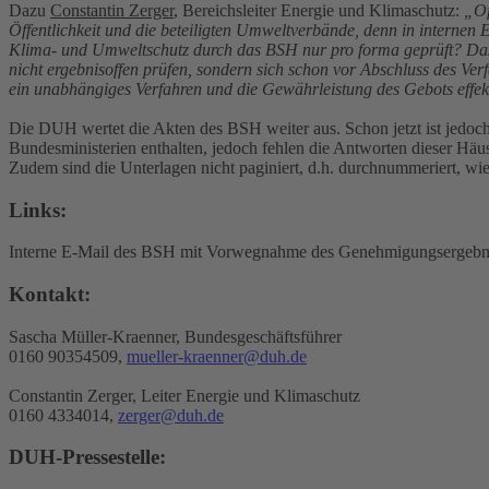
Dazu
Constantin Zerger
, Bereichsleiter Energie und Klimaschutz:
„Of
Öffentlichkeit und die beteiligten Umweltverbände, denn in intern
Klima- und Umweltschutz durch das BSH nur pro forma geprüft? Das 
nicht ergebnisoffen prüfen, sondern sich schon vor Abschluss des Ver
ein unabhängiges Verfahren und die Gewährleistung des Gebots effekt
Die DUH wertet die Akten des BSH weiter aus. Schon jetzt ist jedoch 
Bundesministerien enthalten, jedoch fehlen die Antworten dieser Hä
Zudem sind die Unterlagen nicht paginiert, d.h. durchnummeriert, wie 
Links:
Interne E-Mail des BSH mit Vorwegnahme des Genehmigungsergebniss
Kontakt:
Sascha Müller-Kraenner, Bundesgeschäftsführer
0160 90354509,
mueller-kraenner@duh.de
Constantin Zerger, Leiter Energie und Klimaschutz
0160 4334014,
zerger@duh.de
DUH-Pressestelle: