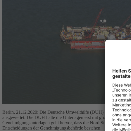
Berlin, 21.12.2020:
Die Deutsche Umwelthilfe (DUH) hat interne Akte
ausgewertet. Die DUH hatte die Unterlagen erst mit großer Verzögeru
Genehmigungsunterlagen geht hervor, dass die Nord Stream 2 AG off
Entscheidungen der Genehmigungsbehörde bestehen.