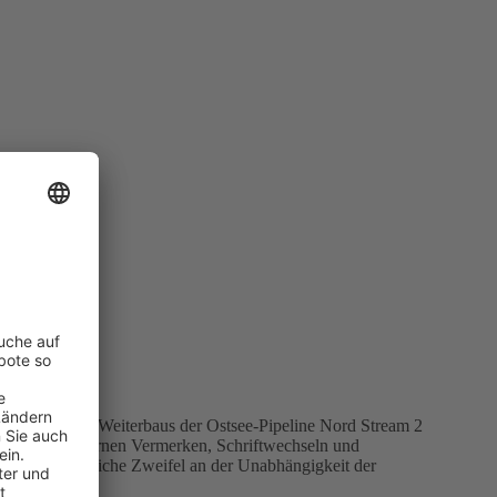
ock.adobe.com
ssigkeit des Weiterbaus der Ostsee-Pipeline Nord Stream 2
t. Aus den internen Vermerken, Schriftwechseln und
estens erhebliche Zweifel an der Unabhängigkeit der