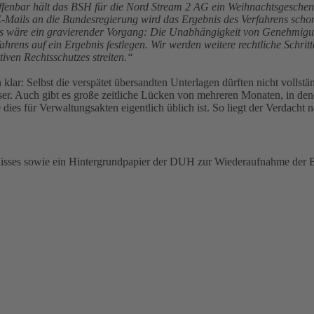
fenbar hält das BSH für die Nord Stream 2 AG ein Weihnachtsgeschenk
en E-Mails an die Bundesregierung wird das Ergebnis des Verfahrens
wäre ein gravierender Vorgang: Die Unabhängigkeit von Genehmigungs
fahrens auf ein Ergebnis festlegen. Wir werden weitere rechtliche Schr
iven Rechtsschutzes streiten.“
klar: Selbst die verspätet übersandten Unterlagen dürften nicht vollstä
user. Auch gibt es große zeitliche Lücken von mehreren Monaten, in d
dies für Verwaltungsakten eigentlich üblich ist. So liegt der Verdacht n
es sowie ein Hintergrundpapier der DUH zur Wiederaufnahme der Bau