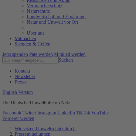
Ressourcen und Abfall
Verbraucherschutz
Naturschutz
Landwirtschaft und Ernährung
Natur und Umwelt vor Ort
Über uns
Mitmachen
Spenden & Helfen
Jetzt spenden
Pate werden
Mitglied werden
Suchen
Kontakt
Newsletter
Presse
English Version
Die Deutsche Umwelthilfe im Netz
Facebook
Twitter
Instagram
LinkedIn
TikTok
YouTube
Förderer werden
Wir setzen Umweltschutz durch
Pressemitteilungen