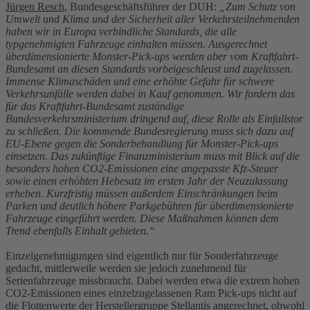
Jürgen Resch
, Bundesgeschäftsführer der DUH:
„Zum Schutz von
Umwelt und Klima und der Sicherheit aller Verkehrsteilnehmenden
haben wir in Europa verbindliche Standards, die alle
typgenehmigten Fahrzeuge einhalten müssen. Ausgerechnet
überdimensionierte Monster-Pick-ups werden aber vom Kraftfahrt-
Bundesamt an diesen Standards vorbeigeschleust und zugelassen.
Immense Klimaschäden und eine erhöhte Gefahr für schwere
Verkehrsunfälle werden dabei in Kauf genommen. Wir fordern das
für das Kraftfahrt-Bundesamt zuständige
Bundesverkehrsministerium dringend auf, diese Rolle als Einfallstor
zu schließen. Die kommende Bundesregierung muss sich dazu auf
EU-Ebene gegen die Sonderbehandlung für Monster-Pick-ups
einsetzen. Das zukünftige Finanzministerium muss mit Blick auf die
besonders hohen CO2-Emissionen eine angepasste Kfz-Steuer
sowie einen erhöhten Hebesatz im ersten Jahr der Neuzulassung
erheben. Kurzfristig müssen außerdem Einschränkungen beim
Parken und deutlich höhere Parkgebühren für überdimensionierte
Fahrzeuge eingeführt werden. Diese Maßnahmen können dem
Trend ebenfalls Einhalt gebieten.“
Einzelgenehmigungen sind eigentlich nur für Sonderfahrzeuge
gedacht, mittlerweile werden sie jedoch zunehmend für
Serienfahrzeuge missbraucht. Dabei werden etwa die extrem hohen
CO2-Emissionen eines einzelzugelassenen Ram Pick-ups nicht auf
die Flottenwerte der Herstellergruppe Stellantis angerechnet, obwohl