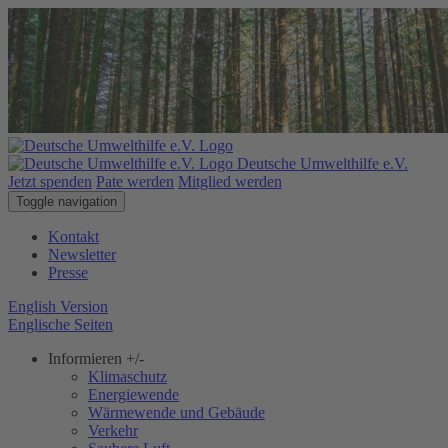
Deutsche Umwelthilfe e.V.
Jetzt spenden
Pate werden
Mitglied werden
Toggle navigation
Kontakt
Newsletter
Presse
English Version
Englische Seiten
Informieren
+/-
Klimaschutz
Energiewende
Wärmewende und Gebäude
Verkehr