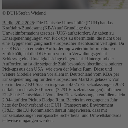
© DUH/Stefan Wieland
Berlin, 20.2.2025
: Die Deutsche Umwelthilfe (DUH) hat das
Kraftfahrt-Bundesamt (KBA) auf Grundlage des
Umweltinformationsgesetzes (UIG) aufgefordert, Angaben zu
Einzelgenehmigungen von Pick-ups zu übermitteln, die nicht über
eine Typgenehmigung nach europäischer Rechtsnorm verfügen. Da
das KBA nach erneuter Aufforderung weiterhin Informationen
zurückhält, hat die DUH nun vor dem Verwaltungsgericht
Schleswig eine Untätigkeitsklage eingereicht. Hintergrund der
Aufforderung ist die steigende Zahl besonders überdimensionierter
Pick-ups aus den USA, wie etwa der Marke Ram. Diese und
weitere Modelle werden vor allem in Deutschland vom KBA per
Einzelgenehmigung für den europäischen Markt zugelassen: Von
den in den 27 EU-Staaten insgesamt 4.025 Einzelzulassungen 2023
entfallen mehr als 80 Prozent (3.291 Einzelzulassungen) auf einen
EU-Staat: Deutschland. Von allen Einzelzulassungen entfallen allein
2.944 auf den Pickup Dodge Ram. Bereits im vergangenen Jahr
hatte der Dachverband der DUH, Transport and Environment
(T&E), die EU-Kommission darauf hingewiesen, dass mit
Einzelzulassungen europäische Sicherheits- und Umweltstandards
teilweise umgangen werden.