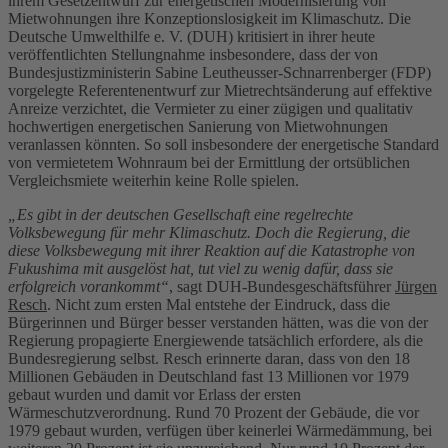
ihrem Gesetzentwurf zur energetischen Modernisierung von
Mietwohnungen ihre Konzeptionslosigkeit im Klimaschutz. Die
Deutsche Umwelthilfe e. V. (DUH) kritisiert in ihrer heute
veröffentlichten Stellungnahme insbesondere, dass der von
Bundesjustizministerin Sabine Leutheusser-Schnarrenberger (FDP)
vorgelegte Referentenentwurf zur Mietrechtsänderung auf effektive
Anreize verzichtet, die Vermieter zu einer zügigen und qualitativ
hochwertigen energetischen Sanierung von Mietwohnungen
veranlassen könnten. So soll insbesondere der energetische Standard
von vermietetem Wohnraum bei der Ermittlung der ortsüblichen
Vergleichsmiete weiterhin keine Rolle spielen.
„Es gibt in der deutschen Gesellschaft eine regelrechte
Volksbewegung für mehr Klimaschutz. Doch die Regierung, die
diese Volksbewegung mit ihrer Reaktion auf die Katastrophe von
Fukushima mit ausgelöst hat, tut viel zu wenig dafür, dass sie
erfolgreich vorankommt“
, sagt DUH-Bundesgeschäftsführer
Jürgen
Resch
. Nicht zum ersten Mal entstehe der Eindruck, dass die
Bürgerinnen und Bürger besser verstanden hätten, was die von der
Regierung propagierte Energiewende tatsächlich erfordere, als die
Bundesregierung selbst. Resch erinnerte daran, dass von den 18
Millionen Gebäuden in Deutschland fast 13 Millionen vor 1979
gebaut wurden und damit vor Erlass der ersten
Wärmeschutzverordnung. Rund 70 Prozent der Gebäude, die vor
1979 gebaut wurden, verfügen über keinerlei Wärmedämmung, bei