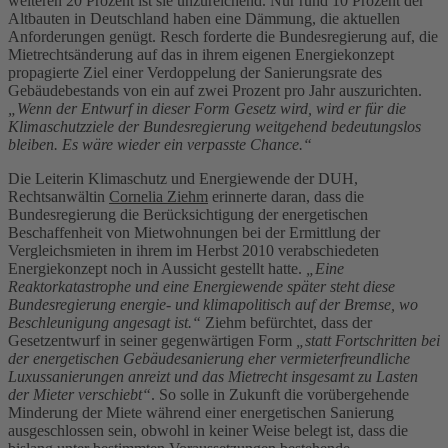
weiteren 20 Prozent ist sie unzureichend. Nur rund 10 Prozent der
Altbauten in Deutschland haben eine Dämmung, die aktuellen
Anforderungen genügt. Resch forderte die Bundesregierung auf, die
Mietrechtsänderung auf das in ihrem eigenen Energiekonzept
propagierte Ziel einer Verdoppelung der Sanierungsrate des
Gebäudebestands von ein auf zwei Prozent pro Jahr auszurichten.
„Wenn der Entwurf in dieser Form Gesetz wird, wird er für die
Klimaschutzziele der Bundesregierung weitgehend bedeutungslos
bleiben. Es wäre wieder ein verpasste Chance.“
Die Leiterin Klimaschutz und Energiewende der DUH,
Rechtsanwältin
Cornelia Ziehm
erinnerte daran, dass die
Bundesregierung die Berücksichtigung der energetischen
Beschaffenheit von Mietwohnungen bei der Ermittlung der
Vergleichsmieten in ihrem im Herbst 2010 verabschiedeten
Energiekonzept noch in Aussicht gestellt hatte.
„Eine
Reaktorkatastrophe und eine Energiewende später steht diese
Bundesregierung energie- und klimapolitisch auf der Bremse, wo
Beschleunigung angesagt ist.“
Ziehm befürchtet, dass der
Gesetzentwurf in seiner gegenwärtigen Form
„statt Fortschritten bei
der energetischen Gebäudesanierung eher vermieterfreundliche
Luxussanierungen anreizt und das Mietrecht insgesamt zu Lasten
der Mieter verschiebt“
. So solle in Zukunft die vorübergehende
Minderung der Miete während einer energetischen Sanierung
ausgeschlossen sein, obwohl in keiner Weise belegt ist, dass die