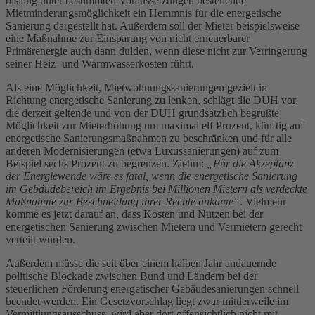
bislang unter bestimmten Voraussetzungen bestehende
Mietminderungsmöglichkeit ein Hemmnis für die energetische
Sanierung dargestellt hat. Außerdem soll der Mieter beispielsweise
eine Maßnahme zur Einsparung von nicht erneuerbarer
Primärenergie auch dann dulden, wenn diese nicht zur Verringerung
seiner Heiz- und Warmwasserkosten führt.
Als eine Möglichkeit, Mietwohnungssanierungen gezielt in
Richtung energetische Sanierung zu lenken, schlägt die DUH vor,
die derzeit geltende und von der DUH grundsätzlich begrüßte
Möglichkeit zur Mieterhöhung um maximal elf Prozent, künftig auf
energetische Sanierungsmaßnahmen zu beschränken und für alle
anderen Modernisierungen (etwa Luxussanierungen) auf zum
Beispiel sechs Prozent zu begrenzen. Ziehm:
„Für die Akzeptanz
der Energiewende wäre es fatal, wenn die energetische Sanierung
im Gebäudebereich im Ergebnis bei Millionen Mietern als verdeckte
Maßnahme zur Beschneidung ihrer Rechte ankäme“
. Vielmehr
komme es jetzt darauf an, dass Kosten und Nutzen bei der
energetischen Sanierung zwischen Mietern und Vermietern gerecht
verteilt würden.
Außerdem müsse die seit über einem halben Jahr andauernde
politische Blockade zwischen Bund und Ländern bei der
steuerlichen Förderung energetischer Gebäudesanierungen schnell
beendet werden. Ein Gesetzvorschlag liegt zwar mittlerweile im
Vermittlungsausschuss, wird aber dort offensichtlich nicht mit