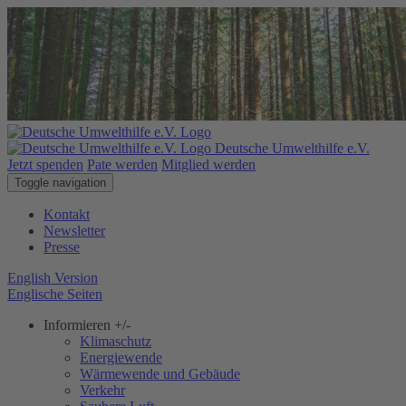
Deutsche Umwelthilfe e.V.
Jetzt spenden
Pate werden
Mitglied werden
Toggle navigation
Kontakt
Newsletter
Presse
English Version
Englische Seiten
Informieren
+/-
Klimaschutz
Energiewende
Wärmewende und Gebäude
Verkehr