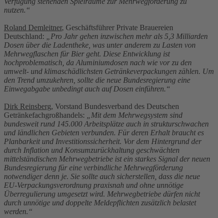
Verfügung stehenden Spielräume zur Mehrwegförderung zu
nutzen.“
Roland Demleitner
, Geschäftsführer Private Brauereien
Deutschland:
„Pro Jahr gehen inzwischen mehr als 5,3 Milliarden
Dosen über die Ladentheke, was unter anderem zu Lasten von
Mehrwegflaschen für Bier geht. Diese Entwicklung ist
hochproblematisch, da Aluminiumdosen nach wie vor zu den
umwelt- und klimaschädlichsten Getränkeverpackungen zählen. Um
den Trend umzukehren, sollte die neue Bundesregierung eine
Einwegabgabe unbedingt auch auf Dosen einführen.“
Dirk Reinsberg
, Vorstand Bundesverband des Deutschen
Getränkefachgroßhandels:
„Mit dem Mehrwegsystem sind
bundesweit rund 145.000 Arbeitsplätze auch in strukturschwachen
und ländlichen Gebieten verbunden. Für deren Erhalt braucht es
Planbarkeit und Investitionssicherheit. Vor dem Hintergrund der
durch Inflation und Konsumzurückhaltung geschwächten
mittelständischen Mehrwegbetriebe ist ein starkes Signal der neuen
Bundesregierung für eine verbindliche Mehrwegförderung
notwendiger denn je. Sie sollte auch sicherstellen, dass die neue
EU-Verpackungsverordnung praxisnah und ohne unnötige
Überregulierung umgesetzt wird. Mehrwegbetriebe dürfen nicht
durch unnötige und doppelte Meldepflichten zusätzlich belastet
werden.“