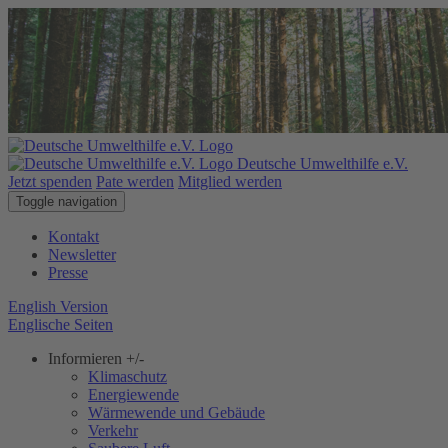
Deutsche Umwelthilfe e.V.
Jetzt spenden
Pate werden
Mitglied werden
Toggle navigation
Kontakt
Newsletter
Presse
English Version
Englische Seiten
Informieren
+/-
Klimaschutz
Energiewende
Wärmewende und Gebäude
Verkehr