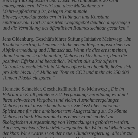
Einweg-Plastikflaschen und Dosen von mindestens 20 Cent
entgegensteuern. Wie wirksam diese Maßnahme zur
Mehrwegförderung ist, belegen kommunale
Einwegverpackungssteuern in Tübingen und Konstanz
eindrucksvoll. Dort ist das Mehrwegangebot deutlich angestiegen
und die Vermüllung des öffentlichen Raumes sichtbar gesunken.“
Jens Oldenburg
, Geschäftsführer Stiftung Initiative Mehrweg:
„Im
Koalitionsvertrag bekennen sich die neuen Regierungsparteien zu
Abfallvermeidung und Klimaschutz. Wenn sie dies ernst meinen,
dann kommen sie nicht umhin, Mehrweg aktiv fördern, denn die
positiven Effekte sind beachtlich. Würden alle alkoholfreien
Getränke ausschließlich in Mehrwegflaschen abgefüllt, ließen sich
pro Jahr bis zu 1,4 Millionen Tonnen CO2 und mehr als 350.000
Tonnen Plastik einsparen.“
Henriette Schneider
, Geschäftsführerin Pro Mehrweg:
„Die im
Februar in Kraft getretene EU-Verpackungsverordnung wird mit
ihren schwachen Vorgaben und vielen Ausnahmeregelungen
Mehrweg nicht ausreichend fördern. Sie lässt aber nationale
Spielräume für eine ambitioniertere Ausgestaltung zu. So könnte
Mehrweg durch Finanzmittel aus einem Fondsmodell zur
ökologischen Ausgestaltung von Verpackungen gefördert werden.
Auch segmentspezifische Mehrwegquoten für Wein und Milch wären
denkbar. Wir erwarten von der neuen Bundesregierung, alle ihr zur