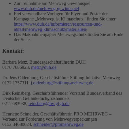
Zur Teilnahme am Mehrweg-Gewinnspiel:
www.duh.de/mehrweg-gewinnspiel
Frei verwendbare Vorlagen für Flyer und Poster der
Kampagne „Mehrweg ist Klimaschutz“ finden Sie unter:
https://www.duh.de/informieren/ressourcen-und-
abfall/mehrweg-klimaschutz/materialien/
Das Maßnahmenpapier Mehrwegschutz finden Sie am Ende
der Seite.
Kontakt:
Barbara Metz, Bundesgeschäftsführerin DUH
0170 7686923,
metz@duh.de
Dr. Jens Oldenburg, Geschäftsführer Stiftung Initiative Mehrweg
0172 1757311,
j.oldenburg@stiftung-mehrweg.de
Dirk Reinsberg, Geschäftsführender Vorstand Bundesverband des
Deutschen Getränkefachgroßhandels
0211 683938,
reinsberg@bv-gfgh.de
Henriette Schneider, Geschäftsführerin PRO MEHRWEG –
Verband zur Förderung von Mehrwegverpackungen
0152 34680624,
schneider@promehrweg.de