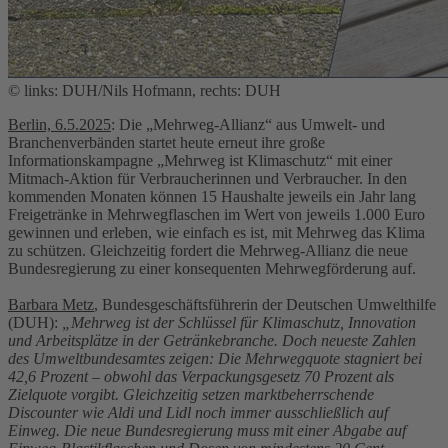
© links: DUH/Nils Hofmann, rechts: DUH
Berlin, 6.5.2025
: Die „Mehrweg-Allianz“ aus Umwelt- und
Branchenverbänden startet heute erneut ihre große
Informationskampagne „Mehrweg ist Klimaschutz“ mit einer
Mitmach-Aktion für Verbraucherinnen und Verbraucher. In den
kommenden Monaten können 15 Haushalte jeweils ein Jahr lang
Freigetränke in Mehrwegflaschen im Wert von jeweils 1.000 Euro
gewinnen und erleben, wie einfach es ist, mit Mehrweg das Klima
zu schützen. Gleichzeitig fordert die Mehrweg-Allianz die neue
Bundesregierung zu einer konsequenten Mehrwegförderung auf.
Barbara Metz
, Bundesgeschäftsführerin der Deutschen Umwelthilfe
(DUH):
„Mehrweg ist der Schlüssel für Klimaschutz, Innovation
und Arbeitsplätze in der Getränkebranche. Doch neueste Zahlen
des Umweltbundesamtes zeigen: Die Mehrwegquote stagniert bei
42,6 Prozent – obwohl das Verpackungsgesetz 70 Prozent als
Zielquote vorgibt. Gleichzeitig setzen marktbeherrschende
Discounter wie Aldi und Lidl noch immer ausschließlich auf
Einweg. Die neue Bundesregierung muss mit einer Abgabe auf