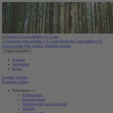
Deutsche Umwelthilfe e.V.
Jetzt spenden
Pate werden
Mitglied werden
Toggle navigation
Kontakt
Newsletter
Presse
English Version
Englische Seiten
Informieren
+/-
Klimaschutz
Energiewende
Wärmewende und Gebäude
Verkehr