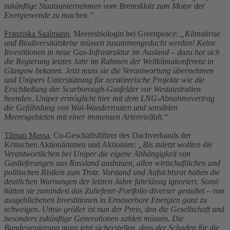
zukünftige Staatsunternehmen vom Bremsklotz zum Motor der
Energiewende zu machen.”
Franziska Saalmann
, Meeresbiologin bei Greenpeace:
„Klimakrise
und Biodiversitätskrise müssen zusammengedacht werden! Keine
Investitionen in neue Gas-Infrastruktur im Ausland – dazu hat sich
die Regierung letztes Jahr im Rahmen der Weltklimakonferenz in
Glasgow bekannt. Jetzt muss sie die Verantwortung übernehmen
und Unipers Unterstützung für zerstörerische Projekte wie die
Erschließung der Scarborough-Gasfelder vor Westaustralien
beenden. Uniper ermöglicht hier mit dem LNG-Abnahmevertrag
die Gefährdung von Wal-Wanderrouten und sensiblen
Meeresgebieten mit einer immensen Artenvielfalt.“
Tilman Massa
, Co-Geschäftsführer des Dachverbands der
Kritischen Aktionärinnen und Aktionäre:
„Bis zuletzt wollten die
Verantwortlichen bei Uniper die eigene Abhängigkeit von
Gaslieferungen aus Russland ausbauen, allen wirtschaftlichen und
politischen Risiken zum Trotz. Vorstand und Aufsichtsrat haben die
deutlichen Warnungen der letzten Jahre fahrlässig ignoriert. Sonst
hätten sie zumindest das Zulieferer-Portfolio diverser gestaltet – von
ausgebliebenen Investitionen in Erneuerbare Energien ganz zu
schweigen. Umso größer ist nun der Preis, den die Gesellschaft und
besonders zukünftige Generationen zahlen müssen. Die
Bundesregierung muss jetzt sicherstellen, dass der Schaden für die