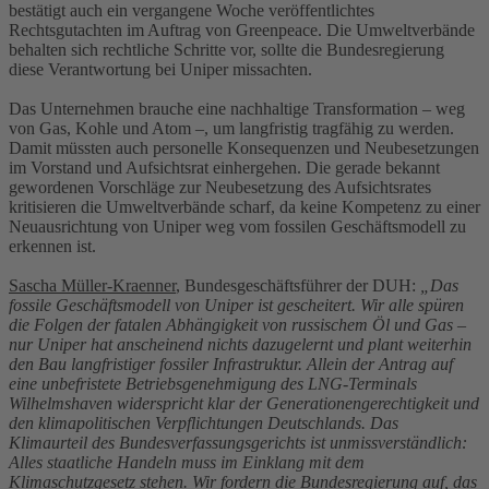
bestätigt auch ein vergangene Woche veröffentlichtes
Rechtsgutachten im Auftrag von Greenpeace. Die Umweltverbände
behalten sich rechtliche Schritte vor, sollte die Bundesregierung
diese Verantwortung bei Uniper missachten.
Das Unternehmen brauche eine nachhaltige Transformation – weg
von Gas, Kohle und Atom –, um langfristig tragfähig zu werden.
Damit müssten auch personelle Konsequenzen und Neubesetzungen
im Vorstand und Aufsichtsrat einhergehen. Die gerade bekannt
gewordenen Vorschläge zur Neubesetzung des Aufsichtsrates
kritisieren die Umweltverbände scharf, da keine Kompetenz zu einer
Neuausrichtung von Uniper weg vom fossilen Geschäftsmodell zu
erkennen ist.
Sascha Müller-Kraenner
, Bundesgeschäftsführer der DUH:
„Das
fossile Geschäftsmodell von Uniper ist gescheitert. Wir alle spüren
die Folgen der fatalen Abhängigkeit von russischem Öl und Gas –
nur Uniper hat anscheinend nichts dazugelernt und plant weiterhin
den Bau langfristiger fossiler Infrastruktur. Allein der Antrag auf
eine unbefristete Betriebsgenehmigung des LNG-Terminals
Wilhelmshaven widerspricht klar der Generationengerechtigkeit und
den klimapolitischen Verpflichtungen Deutschlands. Das
Klimaurteil des Bundesverfassungsgerichts ist unmissverständlich:
Alles staatliche Handeln muss im Einklang mit dem
Klimaschutzgesetz stehen. Wir fordern die Bundesregierung auf, das