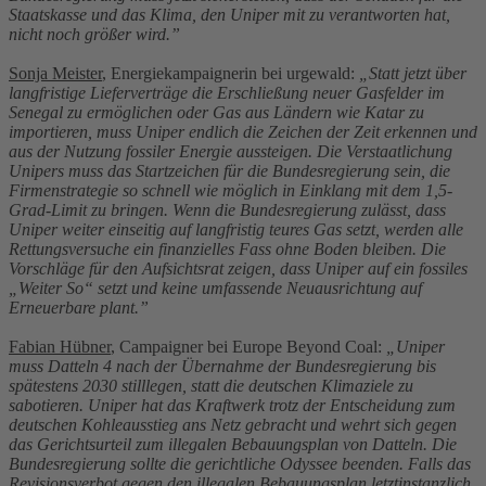
Staatskasse und das Klima, den Uniper mit zu verantworten hat,
nicht noch größer wird.”
Sonja Meister
, Energiekampaignerin bei urgewald:
„Statt jetzt über
langfristige Lieferverträge die Erschließung neuer Gasfelder im
Senegal zu ermöglichen oder Gas aus Ländern wie Katar zu
importieren, muss Uniper endlich die Zeichen der Zeit erkennen und
aus der Nutzung fossiler Energie aussteigen. Die Verstaatlichung
Unipers muss das Startzeichen für die Bundesregierung sein, die
Firmenstrategie so schnell wie möglich in Einklang mit dem 1,5-
Grad-Limit zu bringen. Wenn die Bundesregierung zulässt, dass
Uniper weiter einseitig auf langfristig teures Gas setzt, werden alle
Rettungsversuche ein finanzielles Fass ohne Boden bleiben. Die
Vorschläge für den Aufsichtsrat zeigen, dass Uniper auf ein fossiles
„Weiter So“ setzt und keine umfassende Neuausrichtung auf
Erneuerbare plant.”
Fabian Hübner
, Campaigner bei Europe Beyond Coal:
„Uniper
muss Datteln 4 nach der Übernahme der Bundesregierung bis
spätestens 2030 stilllegen, statt die deutschen Klimaziele zu
sabotieren. Uniper hat das Kraftwerk trotz der Entscheidung zum
deutschen Kohleausstieg ans Netz gebracht und wehrt sich gegen
das Gerichtsurteil zum illegalen Bebauungsplan von Datteln. Die
Bundesregierung sollte die gerichtliche Odyssee beenden. Falls das
Revisionsverbot gegen den illegalen Bebauungsplan letztinstanzlich